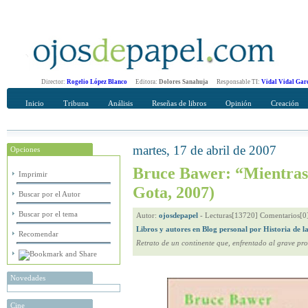
Director:
Rogelio López Blanco
Editora:
Dolores Sanahuja
Responsable TI:
Vidal Vidal Gar
Inicio
Tribuna
Análisis
Reseñas de libros
Opinión
Creación
martes, 17 de abril de 2007
Opciones
Recomendar
Su nombre Completo
Bruce Bawer: “Mientras
Imprimir
Gota, 2007)
Buscar por el Autor
Buscar por el tema
Autor:
ojosdepapel
-
Lecturas[13720] Comentarios[0
Libros y autores en Blog personal por Historia de l
Recomendar
Retrato de un continente que, enfrentado al grave pr
Novedades
Cine