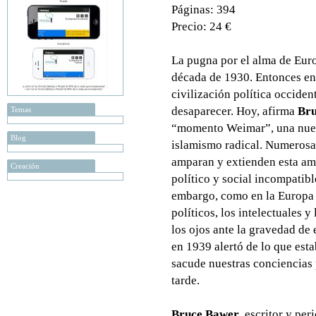
Páginas: 394
Precio: 24 €
La pugna por el alma de Euro
década de 1930. Entonces en
civilización política occiden
desaparecer. Hoy, afirma
Br
Temas
“momento Weimar”, una nueva
Blog
islamismo radical. Numerosa
amparan y extienden esta am
Creación
político y social incompatib
embargo, como en la Europa
políticos, los intelectuales
los ojos ante la gravedad de
en 1939 alertó de lo que es
sacude nuestras conciencias 
tarde.
Bruce Bawer
, escritor y pe