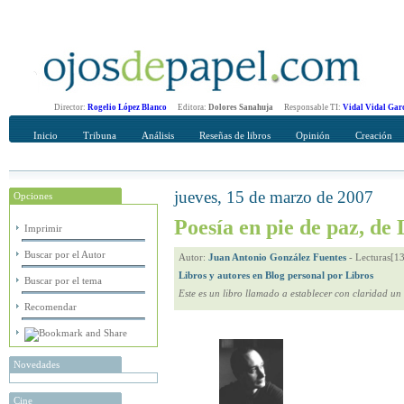
Director:
Rogelio López Blanco
Editora:
Dolores Sanahuja
Responsable TI:
Vidal Vidal Gar
Inicio
Tribuna
Análisis
Reseñas de libros
Opinión
Creación
jueves, 15 de marzo de 2007
Opciones
Recomendar
Su nombre Completo
Poesía en pie de paz, de
Imprimir
Buscar por el Autor
Autor:
Juan Antonio González Fuentes
-
Lecturas[1
Libros y autores en Blog personal por Libros
Buscar por el tema
Este es un libro llamado a establecer con claridad un 
Recomendar
Novedades
Cine