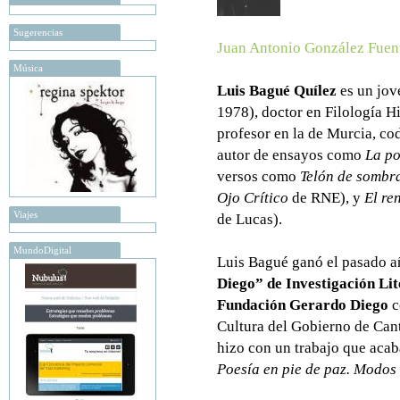
Sugerencias
Juan Antonio González Fuen
Música
Luis Bagué Quílez
es un jove
1978), doctor en Filología H
profesor en la de Murcia, codi
autor de ensayos como
La po
versos como
Telón de sombr
Ojo Crítico
de RNE), y
El re
Viajes
de Lucas).
MundoDigital
Luis Bagué ganó el pasado a
Diego” de Investigación Lit
Fundación Gerardo Diego
c
Cultura del Gobierno de Cant
hizo con un trabajo que acaba
Poesía en pie de paz. Modos