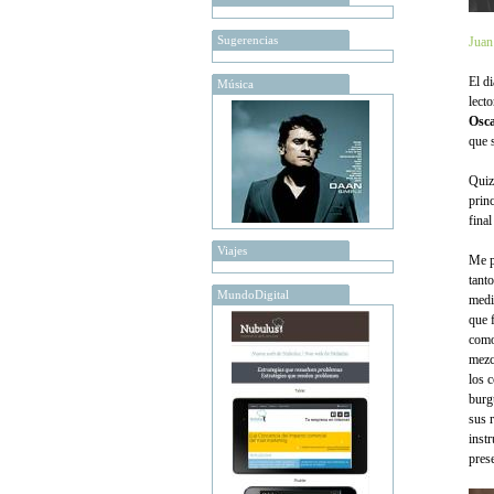
Sugerencias
Juan
El d
Música
lect
Osca
que 
Quiz
prin
fina
Viajes
Me p
tanto
MundoDigital
medi
que f
como
mezc
los 
burg
sus 
inst
pres