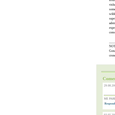
test
visl
some
wild
supe
adem
exper
cons
___
NOTA
Gonz
cron
Comen
29.08.20
ME PAR
03.05.20