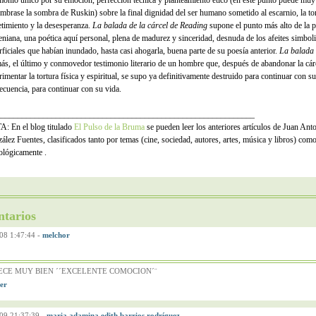
imonio único por su emoción, perfección técnica y planteamiento ético (en este punto puede muy
umbrase la sombra de Ruskin) sobre la final dignidad del ser humano sometido al escarnio, la tor
timiento y la desesperanza.
La balada de la cárcel de Reading
supone el punto más alto de la p
eniana, una poética aquí personal, plena de madurez y sinceridad, desnuda de los afeites simbol
rficiales que habían inundado, hasta casi ahogarla, buena parte de su poesía anterior.
La balada
ás, el último y conmovedor testimonio literario de un hombre que, después de abandonar la cárc
imentar la tortura física y espiritual, se supo ya definitivamente destruido para continuar con su
ecuencia, para continuar con su vida.
_____________________________________________________________
: En el blog titulado
El Pulso de la Bruma
se pueden leer los anteriores artículos de Juan Ant
ález Fuentes, clasificados tanto por temas (cine, sociedad, autores, artes, música y libros) com
ológicamente .
tarios
08 1:47:44
-
melchor
ECE MUY BIEN ´´EXCELENTE COMOCION´¨
09 21:37:39
-
maria adamina edith barrios rodríguez