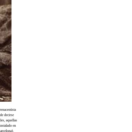
renacentista
ede decirse
les, aquellas
instalado en
rcelona),