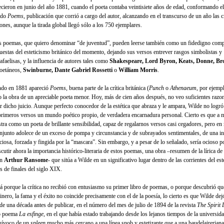
ecieron en junio del año 1881, cuando el poeta contaba veintisiete años de edad, conformando 
lado
Poems
, publicación que corrió a cargo del autor, alcanzando en el transcurso de un año las 
ones, aunque la tirada global llegó sólo a los 750 ejemplares.
s poemas, que quiero denominar “de juventud”, pueden leerse también como un fidedigno comp
uestas del esteticismo británico del momento, dejando sus versos entrever rasgos simbolistas y
afaelisas, y la influencia de autores tales como
Shakespeare, Lord Byron, Keats, Donne, B
coetáneos,
Swinburne, Dante Gabriel Rossetti
o
William Morris
.
do en 1881 apareció
Poems
, buena parte de la crítica británica (
Punch
o
Athenaeum
, por ejempl
 la obra de un apreciable poeta menor. Hoy, más de cien años después, no veo suficientes razo
ar dicho juicio. Aunque perfecto conocedor de la estética que abraza y le ampara, Wilde no logr
primeros versos un mundo poético propio, de verdadera encarnadura personal. Cierto es que a
tra como un poeta de brillante sensibilidad, capaz de regalarnos versos casi cegadores, pero en
onjunto adolece de un exceso de pompa y circunstancia y de subrayados sentimentales, de una in
ficiosa, forzada y fingida por la “mascara”. Sin embargo, y a pesar de lo señalado, sería ocioso 
scutir ahora la importancia histórico-literaria de estos poemas, una obra –resumen de la lírica de
ún
Arthur Ransome
- que sitúa a Wilde en un significativo lugar dentro de las corrientes del es
s de finales del siglo XIX.
á porque la crítica no recibió con entusiasmo su primer libro de poemas, o porque descubrió qu
inero, la fama y el éxito no coincide precisamente con el de la poesía, lo cierto es que Wilde de
de una década antes de publicar, en el número del mes de julio de 1894 de la revista
The Spirit
o poema
La esfinge
, en el que había estado trabajando desde los lejanos tiempos de la universi
uívoco de un
spleen
mucho más cercano a una línea snob y estetizante que a una baudelaireriana