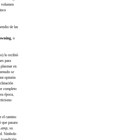
el volumen
cinco
endio de las
rowning
, o
o) lo recibió
nes para
ó plasmar en
 menudo se
 mi opinión
clinación
por completo
 su época,
teticismo
e el camino
jó que pasara
 Lamp
, su
dad. Símbolo
 (condición