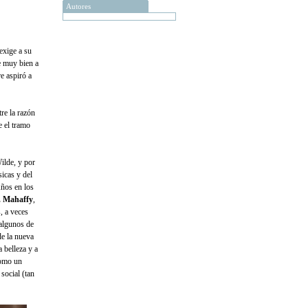
Autores
 exige a su
se muy bien a
e aspiró a
tre la razón
e el tramo
ilde, y por
sicas y del
Años en los
P. Mahaffy
,
, a veces
 algunos de
de la nueva
 belleza y a
como un
social (tan