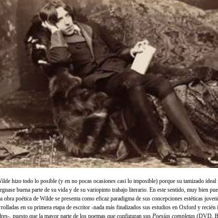
Wilde hizo todo lo posible (y en no pocas ocasiones casi lo imposible) porque su tamizado ideal 
egnase buena parte de su vida y de su variopinto trabajo literario. En este sentido, muy bien pu
la obra poética de Wilde se presenta como eficaz paradigma de sus concepciones estéticas juveni
rrolladas en su primera etapa de escritor -nada más finalizados sus estudios en Oxford y recién 
res-, puesto que la mayor parte de los poemas que configuran sus
Poesías completas
(DVD, Ba