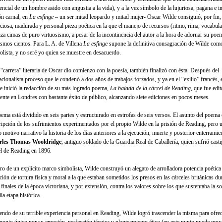
encial de un hombre asido con angustia a la vida), y a la vez símbolo de la lujuriosa, pagana e i
ón carnal, en
La esfinge
– un ser mitad leopardo y mitad mujer- Oscar Wilde consiguió, por fin,
ciosa, madurada y personal pieza poética en la que el manejo de recursos (ritmo, rima, vocabular
nza cimas de puro virtuosismo, a pesar de la incontinencia del autor a la hora de adornar su poe
ismos cientos. Para L. A. de Villena
La esfinge
supone la definitiva consagración de Wilde com
olista, y no seré yo quien se muestre en desacuerdo.
a “carrera” literaria de Oscar dio comienzo con la poesía, también finalizó con ésta. Después del
acionalista proceso que le condenó a dos años de trabajos forzados, y ya en el “exilio” francés,
e inició la redacción de su más logrado poema,
La balada de la cárcel de Reading
, que fue edi
iente en Londres con bastante éxito de público, alcanzando siete ediciones en pocos meses.
oema está dividido en seis partes y estructurado en estrofas de seis versos. El asunto del poema 
ripción de los sufrimientos experimentados por el propio Wilde en la prisión de Reading, pero u
 motivo narrativo la historia de los días anteriores a la ejecución, muerte y posterior enterramie
rles Thomas Wooldridge
, antiguo soldado de la Guardia Real de Caballería, quien sufrió casti
el de Reading en 1896.
ro de un explícito marco simbolista, Wilde construyó un alegato de arrolladora potencia poética 
ción de tortura física y moral a la que estaban sometidos los presos en las cárceles británicas du
finales de la época victoriana, y por extensión, contra los valores sobre los que sustentaba la s
la etapa histórica.
iendo de su terrible experiencia personal en Reading, Wilde logró trascender la misma para ofre