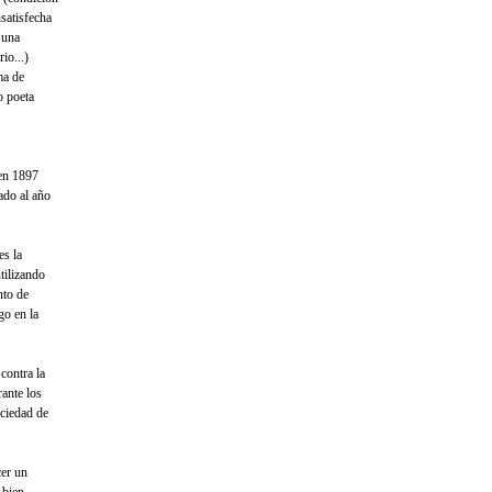
nsatisfecha
 una
io...)
ma de
o poeta
 en 1897
tado al año
es la
tilizando
nto de
go en la
contra la
rante los
ociedad de
cer un