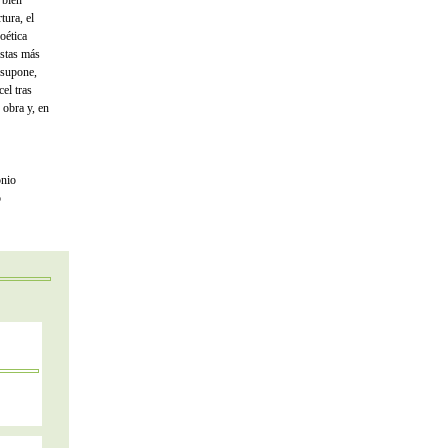
 bien
tura, el
oética
istas más
supone,
el tras
 obra y, en
onio
o