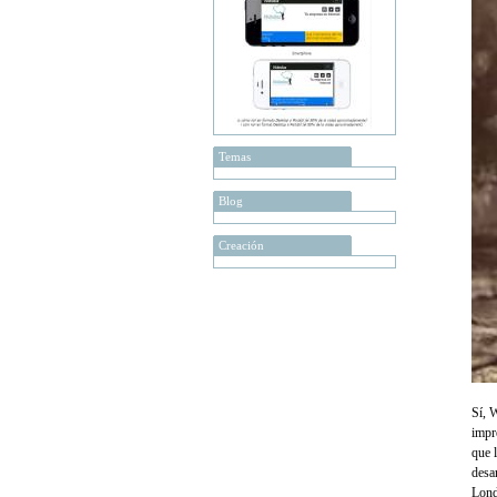
Temas
Blog
Creación
Sí, 
impr
que 
desa
Lond