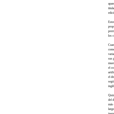
apar
titu
edici
Esto
prop
prerr
los 
Cuan
como
vari
sus 
mues
el c
arti
el di
seg
inglé
Quiz
del d
más 
larg
ineq