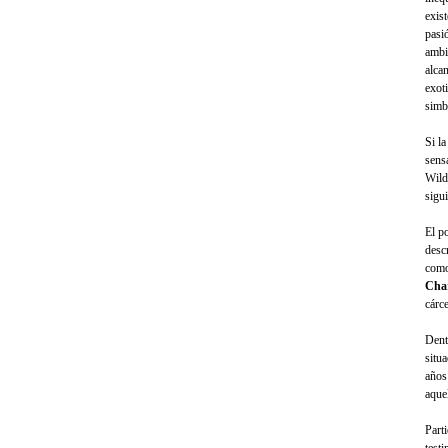
exist
pasi
ambi
alca
exot
simb
Si l
sens
Wild
sigu
El p
desc
como
Cha
cárc
Dent
situa
años 
aquel
Part