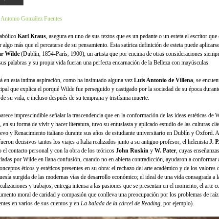
 Antonio González Fuentes
iabólico
Karl Kraus
, asegura en uno de sus textos que es un pedante o un esteta el escritor que
or algo más que el percatarse de su pensamiento. Esta satírica definición de esteta puede aplicar
r Wilde
(Dublín, 1854-París, 1900), un artista que por encima de otras consideraciones siempr
sus palabras y su propia vida fueran una perfecta encarnación de la Belleza con mayúsculas.
á en esta íntima aspiración, como ha insinuado alguna vez
Luis Antonio de Villena
, se encuen
cipal que explica el porqué Wilde fue perseguido y castigado por la sociedad de su época durant
l de su vida, e incluso después de su temprana y tristísima muerte.
arece imprescindible señalar la trascendencia que en la conformación de las ideas estéticas de W
, en su forma de vivir y hacer literatura, tuvo su entusiasta y aplicado estudio de las culturas clá
evo y Renacimiento italiano durante sus años de estudiante universitario en Dublín y Oxford. 
ueron decisivos tantos los viajes a Italia realizados junto a su antiguo profesor, el helenista
J. 
 el contacto personal y con la obra de los teóricos
John Ruskin
y
W. Pater
, cuyas enseñanzas
ladas por Wilde en llana confusión, cuando no en abierta contradicción, ayudaron a conformar
conceptos éticos y estéticos presentes en su obra: el rechazo del arte académico y de los valores 
uesía surgida de las modernas vías de desarrollo económico; el ideal de una vida consagrada a la
realizaciones y trabajos; entrega intensa a las pasiones que se presentan en el momento; el arte 
rumento moral de caridad y compasión que conlleva una preocupación por los problemas de raíz 
entes en varios de sus cuentos y en
La balada de la cárcel de Reading
, por ejemplo).