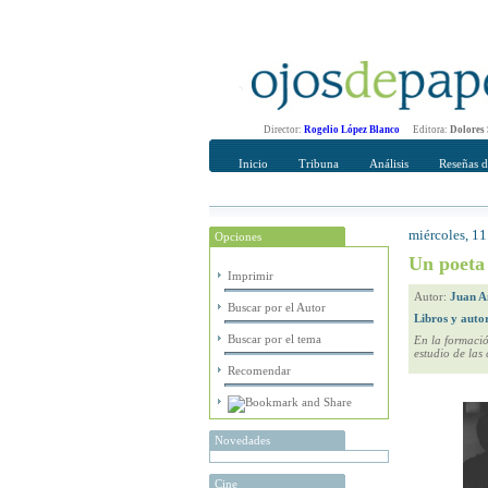
Director:
Rogelio López Blanco
Editora:
Dolores
Inicio
Tribuna
Análisis
Reseñas d
miércoles, 11
Opciones
Recomendar
Su nombre Co
Un poeta
Imprimir
Autor:
Juan A
Buscar por el Autor
Libros y auto
Buscar por el tema
En la formación
estudio de las
Recomendar
Novedades
Cine