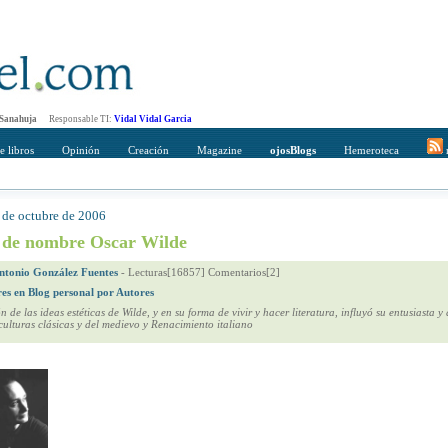
 Sanahuja
Responsable TI:
Vidal Vidal Garcia
e libros
Opinión
Creación
Magazine
ojosBlogs
Hemeroteca
r
 de octubre de 2006
mpleto
Direccción de correo del destinatario
 de nombre Oscar Wilde
ntonio González Fuentes
-
Lecturas[16857] Comentarios[2]
res en Blog personal por Autores
 de las ideas estéticas de Wilde, y en su forma de vivir y hacer literatura, influyó su entusiasta y
 culturas clásicas y del medievo y Renacimiento italiano