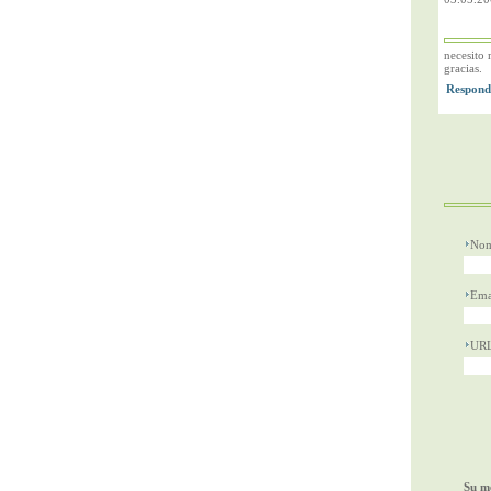
necesito 
gracias.
Nom
Ema
UR
Su me