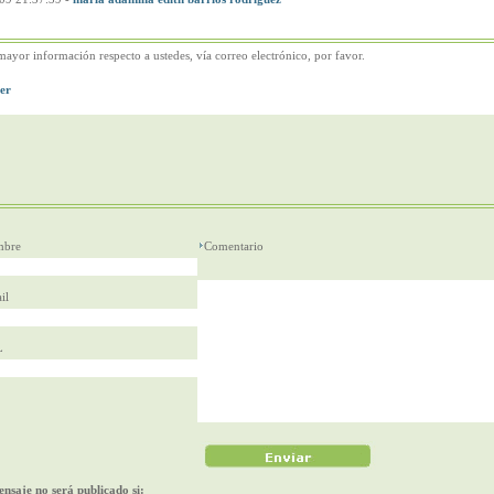
mayor información respecto a ustedes, vía correo electrónico, por favor.
bre
Comentario
il
L
nsaje no será publicado si: