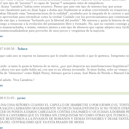
? que tipo de "persona"? es capaz de "pensar"? semejante ristra de estupideces.
 Arana "cantabru" habita entre nosotros. Pienso que ante este tipo de intentos hay que actuar
se claramente para no dejar lugar a dudas que finalmente se acaban convirtiendo en resquicios 
aban filtrando estas "interpretaciones de la realidad", ayudados por la simpatía de lo curioso y qu
te aprovechan para reivindicar como la verdad. Cuidado con los provincianismos que comienzan
de este tipo y terminan "luchando por la libertad del pueblo". Me interesa y gusta la historia de mi
niego a renunciar a la evolución del pensamiento libre y formado. No, que no cuenten conmigo 
s mamarrachadas, e insisto, estemos atentos a este tipo de idioteces que captan adeptos muy faci
 institucionalizándose para provecho de unos pocos y vergüenza de la mayoría.
07 0:00:50
-
Toñucu
que cada uno se exprese en lamanera que le resulte más cómodo o que le apetezca. Integrismo no
ardo: si tanto le gusta la historia de su tierra, ¿por qué desprecia sus manifestaciones lingüísticas
ahora con que nadie habla así, con que es un idioma inventado. Si tiene dudas, eche un vistazo a
afía de "elementos" como Ralph Penny, Adriano garcía Lomas, José María de Pereda o Manuel Ll
l saludo. Viva Cantabria !
08 9:31:05
-
javier
UNA COSA SEÑORES CUANDO EL CAPULLO DE IBARRETXE O POR EJEMPLO EL TONT
A SALEN LADRANDO SEGURAMENTE NO DECIS NADA ENTONCES SI NO TENEIS OTR
CER OS PONEIS A DAROS CABEZAZOS CONTRA UNA PARED U OS ECHAIS A DORMIR P
UEIS A CANTABRIA QUE ES TIERRA SIN CONQUISTAR NO COMO OTRAS QUE FUIMOS L
QUE RESISTIMOS A LA INVASION DE ROMANOS Y DEMAS INVASORES Y DEJAR TANTA
IA DEL CENTRALISMO QUE YA ESTA PASADO DE MODA .