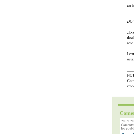
En N
Día´
¿Exa
desd
ante
Lean
ocur
___
NOTA
Gonz
cron
Comen
29.09.20
Comentari
los puebl