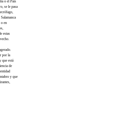
ña o el País
o, se le pasa
necrófago,
en Salamanca
 o en
os,
e estas
ovecho.
agerado.
r por la
y que está
iencia de
dentidad
ántabro y que
irantes,