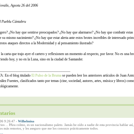
ovalis, Agsotu 26 del 2006
l Pueblu Cántabru
gero? ¿No hay que sentirse preocupados? ¿No hay que alarmarse? ¿No hay que combatir estas
e su mismo nacimiento? ¿No hay que estar alerta ante estos brotes increíbles de interesado prim
 estos ataques directos a la Modernidad y al pensamiento ilustrado?
 la carta que trajo ayer el cartero y reflexionen un momento al respecto, por favor. No es una br
riendo hoy, y no en la Luna, sino en la ciudad de Santander.
________________________________________
: En el blog titulado
El Pulso de la Bruma
se pueden leer los anteriores artículos de Juan Ant
ález Fuentes, clasificados tanto por temas (cine, sociedad, autores, artes, música y libros) com
ológicamente.
tarios
06 9:26:47
-
Wilhelmina
os ... PAra colmo, es un nacionalismo paleto. Jamás he oído a nadie de esta provincia hablar así,
os más remotos, y les aseguro que me los conozco prácticamente todos.