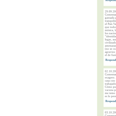
29.09.20
Comentari
gansada p
tranquili
el País V
que todos
música, l
los nacio
“identida
lugar, au
civilizad
amenazado
(no se cu
agravios 
el de fue
02.10.20
Comentar
exagero. 
casa con 
trabajad
Cómo pue
vacuna po
me temo q
es lo peo
03.10.20
Comentari