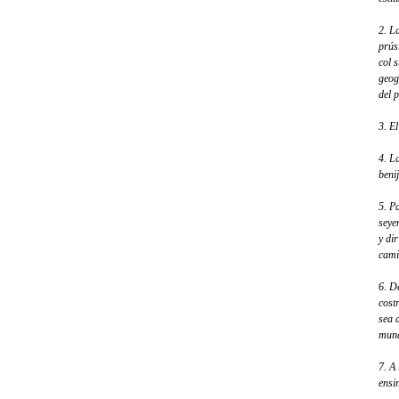
2. L
prús
col 
geogr
del 
3. E
4. L
beni
5. P
seye
y di
cami
6. D
cost
sea 
mund
7. A
ensi