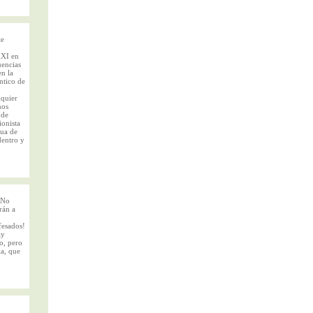
te
XXI en
uencias
n la
ntico de
lquier
nos
 de
ionista
tua de
dentro y
 No
rán a
fesados!
ay
to, pero
ia, que