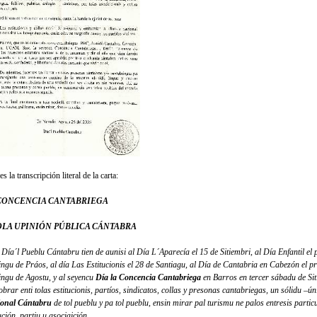
es la transcripción literal de la carta:
CONCENCIA CANTABRIEGA
OLA UPINIÓN PÚBLICA CÁNTABRA
l Día´l Pueblu Cántabru tien de aunisi al Día L´Aparecía el 15 de Sitiembri, al Día Enfantil el
ngu de Práos, al día Las Estitucionis el 28 de Santiagu, al Día de Cantabria en Cabezón el p
ngu de Agostu, y al seyencu
Día la Concencia Cantabriega
en Barros en tercer sábadu de Siti
obrar enti tolas estitucionis, partíos, sindicatos, collas y presonas cantabriegas, un sólidu –ú
onal Cántabru
de tol pueblu y pa tol pueblu, ensin mirar pal turismu ne palos entresis partic
ución, partiu u asociaición
.