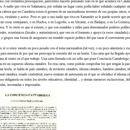
tos con verdadera preocupación, parecemos hacerlo pensando sólo en lo que acontece en Catalu
o. A nadie que viva en Salamanca, por señalar un lugar como podía haber señalado cualquier otr
la cabeza que en Cantabria exista el germen de un nacionalismo inventor de sus propias raíces, 
tico, virulento y activo. Pero es que a casi nadie que viva en Santander se le puede ocurrir que 
ran cosas semejantes, o en Huelva, o en Logroño, o en Alicante, o en Badajoz, o en La Gomera,
ra. Y lo cierto es que sí existen, y que son rentables y útiles para determinados poderes polític
urales, económicos (locales y autonómicos), que ven en el fomento y apoyo (a veces simulado) d
s y grupos una forma de asegurarse un rentable espacio político del que sacar el conveniente pr
o sé si estoy siendo un poco pesado con el tema nacionalista (tal vez), o un poco alarmista y ex
 para muestra de por qué me preocupa la cuestión ahí va un botón. Una carta que ha llegado aye
na al centro en el que trabajo. Una carta firmada con un sello que pone Concencia Cantabriega 
ita en un supuesto idioma cántabro. En esta carta, como podrán comprobar los que tengan la pac
tar leerla, se habla de país cántabro, de territorio cántabro, idioma cántabro, bandera cántabra, i
onal cántabra, estado confederal, nuevo estatuto de autonomía en el que se oficialice el idioma c
sea obligatorio en todos los niveles educativos, identidad..., y demás memeces exclusivistas, del
rdas, inventadas e impostadas.