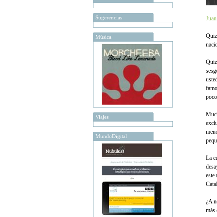
Sugerencias
Juan
Quiz
Música
naci
Quiz
sesg
uste
famo
poco
Much
Viajes
excl
meno
MundoDigital
pequ
La c
desa
este
Cata
¿A n
más 