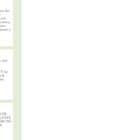
por los
e
 con
 tierra,
para
lmente y
, por
? Y no
 la
ano.
O DE
A COSA
ERO NO
A