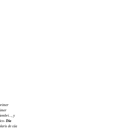
 primer
rimer
embri..., y
nico-
Día
ularis de cáa