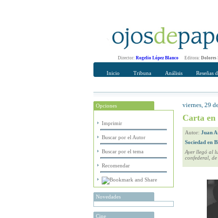
Director:
Rogelio López Blanco
Editora:
Dolores
Inicio
Tribuna
Análisis
Reseñas d
viernes, 29 d
Opciones
Recomendar
Su nombre Co
Carta en 
Imprimir
Autor:
Juan A
Buscar por el Autor
Sociedad en B
Buscar por el tema
Ayer llegó al 
confederal, de
Recomendar
Novedades
Cine