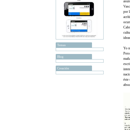
asun
Vasc
por 
acrí
ocur
Cabre
cult
idea
Temas
Yo n
Pero
Blog
maña
escr
Creación
inten
naci
éste 
absu