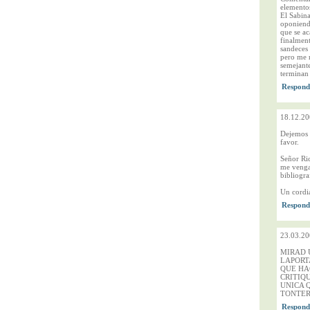
elementos
El Sabina
oponiendo
que se ac
finalmen
sandeces 
pero me 
semejante
terminan
18.12.20
Dejemos 
favor.
Señor Ric
me venga 
bibliogr
Un cordia
23.03.20
MIRAD 
LAPORT
QUE HA
CRITIQ
UNICA 
TONTER