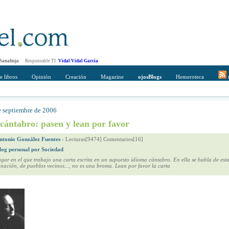
 Sanahuja
Responsable TI:
Vidal Vidal Garcia
e libros
Opinión
Creación
Magazine
ojosBlogs
Hemeroteca
r
e septiembre de 2006
mpleto
Direccción de correo del destinatario
cántabro: pasen y lean por favor
ntonio González Fuentes
-
Lecturas[9474] Comentarios[16]
log personal por Sociedad
lugar en el que trabajo una carta escrita en un supuesto idioma cántabro. En ella se habla de est
 nación, de pueblos vecinos..., no es una broma. Lean por favor la carta