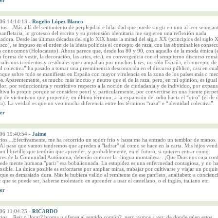
06 14:14:13
-
Rogelio López Blanco
os ...Más allá del sentimiento de perplejidad e hilaridad que puede surgir en uno al leer semejan
anfletaria, lo grotesco del escrito y su pretensión identitaria me sugieren una reflexión nada
zadora. Desde las últimas décadas del siglo XIX hasta la mitad del siglo XX (principios del siglo 
asco), se impuso en el orden de la ideas políticas el concepto de raza, con las abominables consec
 conocemos (Holocausto). Ahora parece que, desde los 80 y 90, con aquello de la moda étnica (e
a forma de vestir, la decoración, las artes, etc.), en convergencia con el sempiterno discurso romá
nalismos irredentos y residuales que campaban por muchos lares, no sólo España, el concepto de
d colectiva” ha pasado a tomar una preeminencia desconocida en el discurso público, casi en cua
nque sobre todo se manifiesta en España con mayor virulencia en la zona de los países más o me
os. Aparentemente, es mucho más inocuo y neutro que el de la raza, pero, en mi opinión, es igual
r, por reduccionista y restrictivo respecto a la noción de ciudadanía y de individuo, por expans
ltiva lo propio porque se considere peor) y, particularmente, por convertirse en una fuente perpe
y de victimismo que propende, en último término, a la expansión del odio hacia el “otro” (el de 
ra). La verdad es que no veo mucha diferencia entre los términos “raza” e “identidad colectiva”.
06 19:40:54
-
Jaime
ios ...Efectivamente, me ha recorrido un sudor frío y hasta me ha entrado un temblor de manos.
Al paso que vamos tendremos que apreden a "ladrar" tal como se hace en la carta. Mis hijos vend
un libretillo que tendrán que aprender, y probablemente, en el futuro, si quieren entrar como
ores de la Comunidad Autónoma, deberán conocer la -lingua montañesa-. ¡Que Dios nos coja con
de mente humana "parir" esa bobaliconada. La estupidez es una enfermedad contagiosa, y no h
sible. La única posible es esforzarse por ampliar miras, trabajar por cultivarse y viajar un poqui
ue es demasiado dura. Más le hubiera valido al remitente de ese panfleto, analfabeto a concienc
r que se puede ser, haberse molestado en aprender a usar el castellano, o el inglés, italiano etc.
06 11:04:23
-
RICARDO
os ...Reir o llorar? broma u ofensa al sentido común?, pero vamos a ver; de donde salen estos