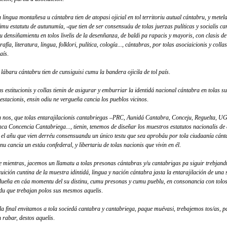
a lingua montañesa u cántabra tien de atopasi ojicial en tol territoriu autual cántabru, y metel
imu estatutu de autunumía, -que tien de ser consensuáu de tolas juerzas pulíticas y socialis ca
su densiñamientu en tolos livelis de la desenñanza, de baldi pa rapacis y mayoris, con clasis de
afía, literatura, lingua, folklori, pulítica, cología..., cántabras, por tolas asociaicionis y collas
país
.
l lábaru cántabru tien de cunsiguisi cumu la bandera ojicila de tol país
.
as estitucionis y collas tienin de asigurar y emburriar la identidá nacional cántabra en tolas s
jestacionis, ensin odiu ne vergueña cancia los pueblos vicinos
.
a nos, que tolas entarajilacionis cantabriegas –PRC, Aunidá Cantabra, Conceju, Reguelta, UG
nca Concencia Cantabriega..., tienin, tenemos de diseñar los muestros estatutos nacionalis d
r el añu que vien derréu consensuandu un único testu que sea aprobáu por tola ciudaanía cánt
nu cancia un estáu confederal, y libertariu de tolas nacionis que vivin en él
.
e mientras, jacemos un llamatu a tolas presonas cántabras y/u cantabrigas pa siguir trebjand
ruición cuntina de la muestra idintidá, lingua y nación cántabra jasta la entarajilación de una
dueña en cáa momentu del su distinu, cumu presonas y cumu pueblu, en consonancia con tolos
u que trebajan polos sus mesmos aquelis
.
 la final envitamos a tola sociedá cantabra y cantabriega, paque muévasi, trebajemos tos/as, pa
n rabar, destos aquelis
.