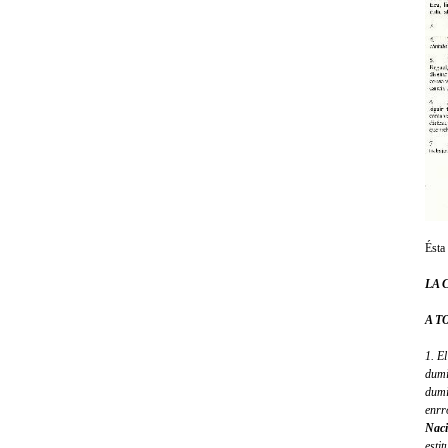
Ésta 
LA 
A T
1. E
dumi
dumi
enrr
Naci
estit