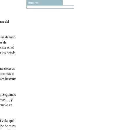
Autores
ema del
tas de todo
os de
nsar en el
a los demás,
sus excesos
poco más o
les bastante
or. Seguimos
eamos…, y
ejemplo en
i vida, qué
ibe de estos