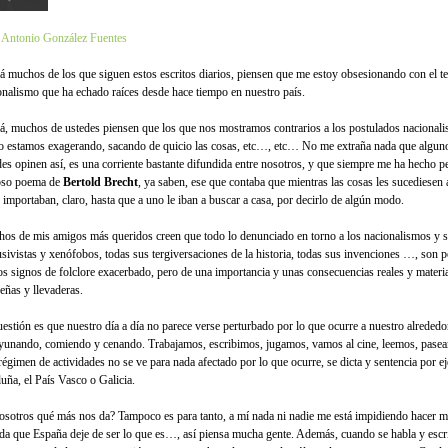
 Antonio González Fuentes
á muchos de los que siguen estos escritos diarios, piensen que me estoy obsesionando con el t
onalismo que ha echado raíces desde hace tiempo en nuestro país.
á, muchos de ustedes piensen que los que nos mostramos contrarios a los postulados nacionalis
o estamos exagerando, sacando de quicio las cosas, etc…, etc… No me extraña nada que algun
des opinen así, es una corriente bastante difundida entre nosotros, y que siempre me ha hecho pe
so poema de
Bertold Brecht
, ya saben, ese que contaba que mientras las cosas les sucediesen 
 importaban, claro, hasta que a uno le iban a buscar a casa, por decirlo de algún modo.
os de mis amigos más queridos creen que todo lo denunciado en torno a los nacionalismos y 
usivistas y xenófobos, todas sus tergiversaciones de la historia, todas sus invenciones …, son 
s signos de folclore exacerbado, pero de una importancia y unas consecuencias reales y materia
eñas y llevaderas.
uestión es que nuestro día a día no parece verse perturbado por lo que ocurre a nuestro alreded
yunando, comiendo y cenando. Trabajamos, escribimos, jugamos, vamos al cine, leemos, pas
 régimen de actividades no se ve para nada afectado por lo que ocurre, se dicta y sentencia por 
luña, el País Vasco o Galicia.
osotros qué más nos da? Tampoco es para tanto, a mí nada ni nadie me está impidiendo hacer m
da que España deje de ser lo que es…, así piensa mucha gente. Además, cuando se habla y escr