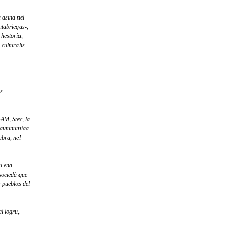
a asina nel
ntabriegas-,
 hestoria,
 culturalis
us
AM, Stec, la
e autunumíaa
abra, nel
u ena
 sociedá que
 pueblos del
l logru,