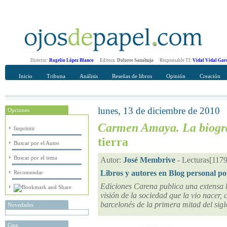
Director:
Rogelio López Blanco
Editora:
Dolores Sanahuja
Responsable TI:
Vidal Vidal Gar
Inicio
Tribuna
Análisis
Reseñas de libros
Opinión
Creación
lunes, 13 de diciembre de 2010
Opciones
Recomendar
Su nombre Completo
Carmen Amaya. La biogr
Imprimir
tierra
Buscar por el Autor
Buscar por el tema
Autor:
José Membrive
-
Lecturas[1179
Libros y autores en Blog personal po
Recomendar
Ediciones Carena publica una extensa
visión de la sociedad que la vio nacer,
barcelonés de la primera mitad del sig
Novedades
Cine