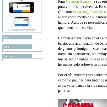
Para
Carmen Amaya
, a sus sei
pura y dura supervivencia. En su
(Ediciones
Carena
),
Francisco
al arte como medio de subsistenc
hambre. Aunque se personifica 
que intentaron esta vía.
Temas
Carmen Amaya nació en el extint
barrio, una acumulación de barr
Blog
de gitanos y inmigrantes se leva
fuera, sin agarraderos, sin trabaj
Creación
una selección natural que se ceb
hermanos sólo sobrevivieron sei
Por el día, mientras sus padres t
carbón o gallinas para tratar de m
años, ya se ganaba la vida marca
paterna.