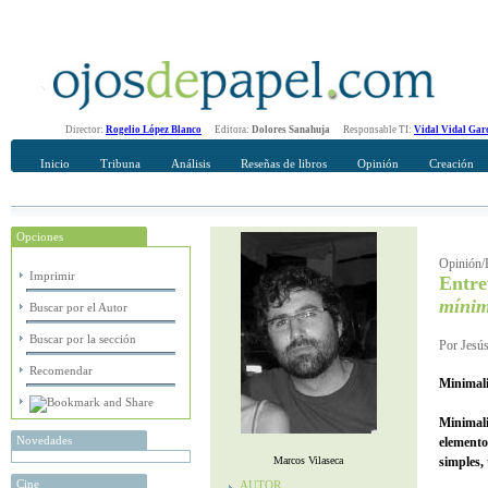
Director:
Rogelio López Blanco
Editora:
Dolores Sanahuja
Responsable TI:
Vidal Vidal Gar
Inicio
Tribuna
Análisis
Reseñas de libros
Opinión
Creación
Opciones
Recomendar
Su nombre Completo
Opinión/E
Imprimir
Entre
míni
Buscar por el Autor
Buscar por la sección
Por Jesús
Recomendar
Minimal
Minimali
Novedades
elemento
Marcos Vilaseca
simples, 
Cine
AUTOR