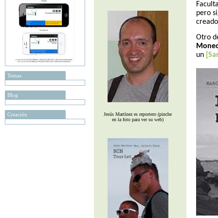
Faculta
pero s
creado
Otro d
Mone
un
[Sa
Temas
Blog
Creación
Jesús Martínez es reportero (pinche
en la foto para ver su web)