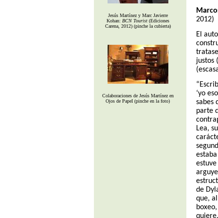
Marcos
Jesús Martínez y Marc Javierre
2012)
Kohan:
BCN Tourist
(Ediciones
Carena, 2012) (pinche la cubierta)
El aut
constr
tratas
justos 
(escasa
“Escri
‘yo eso
Colaboraciones de Jesús Martínez en
Ojos de PapeI (pinche en la foto)
sabes 
parte 
contra
Lea, s
carácte
segund
estaba 
estuve
arguye
estruc
de Dyl
que, a
boxeo,
quiere