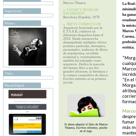
Marcos Vilaseca
La Real 
minimal
LUGAR Y FECHA DE
Sugerencias
NACIMIENTO
ha ganad
Barcelona (España), 1978
estadoun
Música
BREVE CURRICULUM
la músic
Arquitecto licenciado por la
Marcos V
E.T.S.A.B, colaboró en
diferentes despachos hasta el
Carena, 
2010. Desde entonces ha
profesión
desempeñado múltiples oficios:
profesor particular, mensajero,
estética.
encuestador, traductor de libros
de arquitectura, novelista
ocasional y, eventualmente,
“Morga
también ha trabajado como
cualqu
arquitecto. Dedica la mayoría
del tiempo libre a sus dos
Marcos
grandes aficiones, la literatura y
Viajes
incrédu
la compra compulsiva de discos.
Escritos mínimos
es su primera
“En el 
novela
Morgan
MundoDigital
atribu
corrie
formac
Marcos
despren
fumar (
Si desea adquirir el libro de Marcos
más me
Vilaseca,
Escritos mínimos
, pinche
en el logo
manten