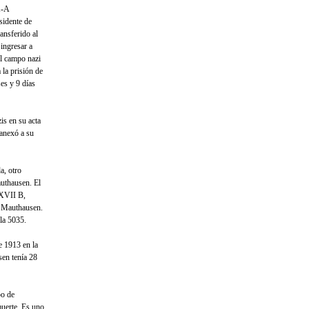
X-A
sidente de
ansferido al
ingresar a
l campo nazi
 la prisión de
es y 9 días
is en su acta
 anexó a su
a, otro
uthausen. El
 XVII B,
a Mauthausen.
ula 5035.
e 1913 en la
en tenía 28
po de
muerte. Es uno