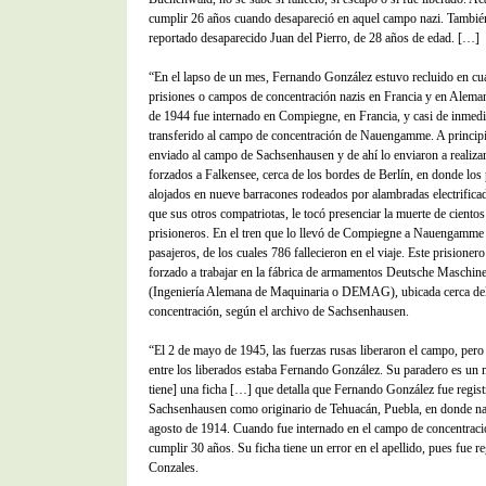
cumplir 26 años cuando desapareció en aquel campo nazi. Tambié
reportado desaparecido Juan del Pierro, de 28 años de edad. […]
“En el lapso de un mes, Fernando González estuvo recluido en cua
prisiones o campos de concentración nazis en Francia y en Aleman
de 1944 fue internado en Compiegne, en Francia, y casi de inmedi
transferido al campo de concentración de Nauengamme. A principio
enviado al campo de Sachsenhausen y de ahí lo enviaron a realizar
forzados a Falkensee, cerca de los bordes de Berlín, en donde los
alojados en nueve barracones rodeados por alambradas electrificad
que sus otros compatriotas, le tocó presenciar la muerte de cientos
prisioneros. En el tren que lo llevó de Compiegne a Nauengamme 
pasajeros, de los cuales 786 fallecieron en el viaje. Este prisione
forzado a trabajar en la fábrica de armamentos Deutsche Maschi
(Ingeniería Alemana de Maquinaria o DEMAG), ubicada cerca de
concentración, según el archivo de Sachsenhausen.
“El 2 de mayo de 1945, las fuerzas rusas liberaron el campo, pero 
entre los liberados estaba Fernando González. Su paradero es un m
tiene] una ficha […] que detalla que Fernando González fue regis
Sachsenhausen como originario de Tehuacán, Puebla, en donde na
agosto de 1914. Cuando fue internado en el campo de concentraci
cumplir 30 años. Su ficha tiene un error en el apellido, pues fue 
Conzales.