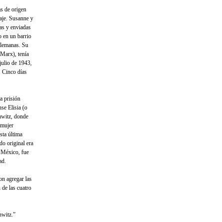
s de origen
iaje. Susanne y
as y enviadas
 en un barrio
 alemanas. Su
 Marx), tenía
julio de 1943,
. Cinco días
a prisión
se Elisia (o
hwitz, donde
 mujer
sta última
o original era
 México, fue
ad.
on agregar las
 de las cuatro
hwitz.”