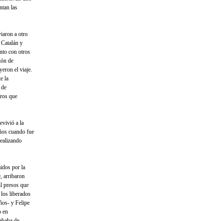
ntan las
iaron a otro
 Catalán y
unto con otros
ión de
eron el viaje.
e la
 de
eros que
evivió a la
años cuando fue
realizando
idos por la
, arribaron
l presos que
 los liberados
ños- y Felipe
o en
cababa de