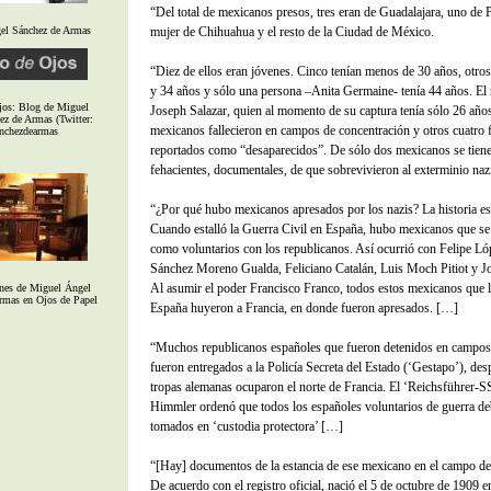
“Del total de mexicanos presos, tres eran de Guadalajara, uno de 
el Sánchez de Armas
mujer de Chihuahua y el resto de la Ciudad de México.
“Diez de ellos eran jóvenes. Cinco tenían menos de 30 años, otros
y 34 años y sólo una persona –Anita Germaine- tenía 44 años. El
jos: Blog de Miguel
Joseph Salazar, quien al momento de su captura tenía sólo 26 año
z de Armas (Twitter:
mexicanos fallecieron en campos de concentración y otros cuatro 
nchezdearmas
reportados como “desaparecidos”. De sólo dos mexicanos se tien
fehacientes, documentales, de que sobrevivieron al exterminio naz
“¿Por qué hubo mexicanos apresados por los nazis? La historia es
Cuando estalló la Guerra Civil en España, hubo mexicanos que se
como voluntarios con los republicanos. Así ocurrió con Felipe Ló
Sánchez Moreno Gualda, Feliciano Catalán, Luis Moch Pitiot y Jo
Al asumir el poder Francisco Franco, todos estos mexicanos que 
nes de Miguel Ángel
rmas en Ojos de Papel
España huyeron a Francia, en donde fueron apresados. […]
“Muchos republicanos españoles que fueron detenidos en campos
fueron entregados a la Policía Secreta del Estado (‘Gestapo’), des
tropas alemanas ocuparon el norte de Francia. El ‘Reichsführer-S
Himmler ordenó que todos los españoles voluntarios de guerra de
tomados en ‘custodia protectora’ […]
“[Hay] documentos de la estancia de ese mexicano en el campo d
De acuerdo con el registro oficial, nació el 5 de octubre de 1909 