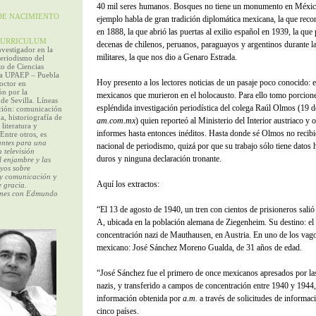
40 mil seres humanos. Bosques no tiene un monumento en Méxic
E NACIMIENTO
ejemplo habla de gran tradición diplomática mexicana, la que reco
en 1888, la que abrió las puertas al exilio español en 1939, la que 
URRICULUM
decenas de chilenos, peruanos, paraguayos y argentinos durante la
nvestigador en la
militares, la que nos dio a Genaro Estrada.
Periodismo del
o de Ciencias
 la UPAEP – Puebla
Hoy presento a los lectores noticias de un pasaje poco conocido: e
octor en
n por la
mexicanos que murieron en el holocausto. Para ello tomo porcione
de Sevilla. Líneas
espléndida investigación periodística del colega Raúl Olmos (19 
ación: comunicación
, historiografía de
am.com.mx
) quien reporteó al Ministerio del Interior austriaco y 
literatura y
informes hasta entonces inéditos. Hasta donde sé Olmos no recibi
Entre otros, es
ntes para una
nacional de periodismo, quizá por que su trabajo sólo tiene datos 
a televisión
duros y ninguna declaración tronante.
 enjambre y las
yos sobre
y comunicación
y
Aquí los extractos:
 gracia.
ones con Edmundo
“El 13 de agosto de 1940, un tren con cientos de prisioneros salió 
A, ubicada en la población alemana de Ziegenheim. Su destino: e
concentración nazi de Mauthausen, en Austria. En uno de los vag
mexicano: José Sánchez Moreno Gualda, de 31 años de edad.
“José Sánchez fue el primero de once mexicanos apresados por la
nazis, y transferido a campos de concentración entre 1940 y 1944,
información obtenida por
a.m.
a través de solicitudes de informac
cinco países.