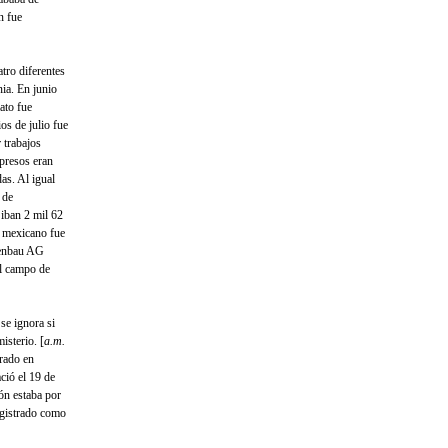
n fue
tro diferentes
ia. En junio
ato fue
s de julio fue
 trabajos
 presos eran
as. Al igual
 de
iban 2 mil 62
ro mexicano fue
nenbau AG
l campo de
se ignora si
isterio. [
a.m.
trado en
ció el 19 de
ón estaba por
registrado como