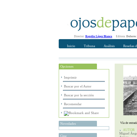
Director:
Rogelio López Blanco
Editora:
Dolores
Inicio
Tribuna
Análisis
Reseñas d
Opciones
Recomendar
Su nombre Co
Imprimir
Buscar por el Autor
Buscar por la sección
Recomendar
Vía de entrad
Novedades
AUTOR
Miguel Ánge
Cine