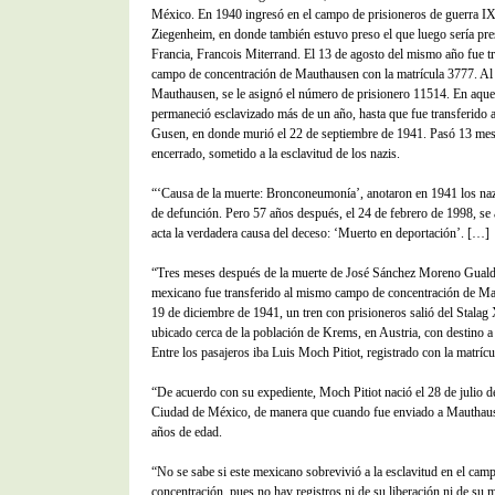
México. En 1940 ingresó en el campo de prisioneros de guerra I
Ziegenheim, en donde también estuvo preso el que luego sería pre
Francia, Francois Miterrand. El 13 de agosto del mismo año fue tr
campo de concentración de Mauthausen con la matrícula 3777. Al 
Mauthausen, se le asignó el número de prisionero 11514. En aque
permaneció esclavizado más de un año, hasta que fue transferido a
Gusen, en donde murió el 22 de septiembre de 1941. Pasó 13 mes
encerrado, sometido a la esclavitud de los nazis.
“‘Causa de la muerte: Bronconeumonía’, anotaron en 1941 los naz
de defunción. Pero 57 años después, el 24 de febrero de 1998, se
acta la verdadera causa del deceso: ‘Muerto en deportación’. […]
“Tres meses después de la muerte de José Sánchez Moreno Guald
mexicano fue transferido al mismo campo de concentración de Ma
19 de diciembre de 1941, un tren con prisioneros salió del Stalag
ubicado cerca de la población de Krems, en Austria, con destino 
Entre los pasajeros iba Luis Moch Pitiot, registrado con la matríc
“De acuerdo con su expediente, Moch Pitiot nació el 28 de julio d
Ciudad de México, de manera que cuando fue enviado a Mauthaus
años de edad.
“No se sabe si este mexicano sobrevivió a la esclavitud en el cam
concentración, pues no hay registros ni de su liberación ni de su 