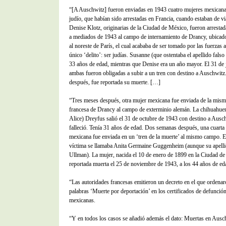
“[A Auschwitz] fueron enviadas en 1943 cuatro mujeres mexicana
judío, que habían sido arrestadas en Francia, cuando estaban de v
Denise Klotz, originarias de la Ciudad de México, fueron arrestad
a mediados de 1943 al campo de internamiento de Drancy, ubicado
al noreste de París, el cual acababa de ser tomado por las fuerzas
único ‘delito’: ser judías. Susanne (que ostentaba el apellido falso
33 años de edad, mientras que Denise era un año mayor. El 31 de 
ambas fueron obligadas a subir a un tren con destino a Auschwitz
después, fue reportada su muerte. […]
“Tres meses después, otra mujer mexicana fue enviada de la mism
francesa de Drancy al campo de exterminio alemán. La chihuahuen
Alice) Dreyfus salió el 31 de octubre de 1943 con destino a Ausc
falleció. Tenía 31 años de edad. Dos semanas después, una cuarta
mexicana fue enviada en un ‘tren de la muerte’ al mismo campo. E
víctima se llamaba Anita Germaine Guggenheim (aunque su apellid
Ullman). La mujer, nacida el 10 de enero de 1899 en la Ciudad de
reportada muerta el 25 de noviembre de 1943, a los 44 años de ed
“Las autoridades francesas emitieron un decreto en el que ordenar
palabras ‘Muerte por deportación’ en los certificados de defunción
mexicanas.
“Y en todos los casos se añadió además el dato: Muertas en Ausc