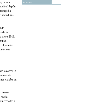
o, pero su
Autores
noció al Japón
protegió a
s dictaduras
l de
s de la
de enero 2011,
obtuvo
ó el premio
históricos
de la cárcel IX
l campo de
ones viajaba un
s fuerzas
 revela
ión enviadas a