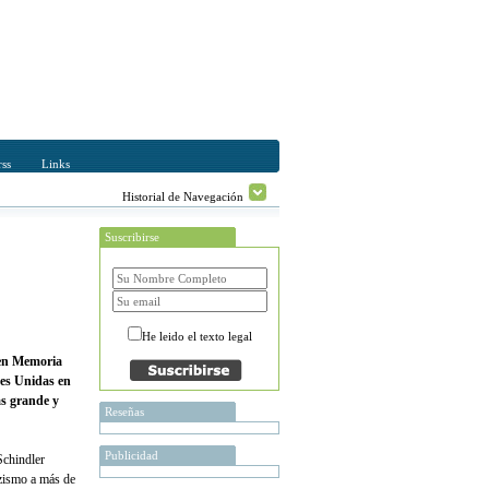
ss
Links
Historial de Navegación
Suscribirse
He leido el texto legal
 en Memoria
nes Unidas en
ás grande y
Reseñas
Publicidad
Schindler
azismo a más de