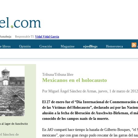
 Sanahuja
Responsable TI:
Vidal Vidal Garcia
e libros
Opinión
Creación
Magazine
ojosBlogs
Hemeroteca
r
mpleto
Direccción de correo del destinatario
Tribuna/Tribuna libre
Mexicanos en el holocausto
Por Miguel Ángel Sánchez de Armas, jueves, 1 de marzo de 2012
El 27 de enero fue el “Día Internacional de Conmemoración
de las Víctimas del Holocausto”, declarado así por las Nacio
alusión a la fecha de liberación de Auschwitz-Birkenau, el m
conocido de los campos nazis de la muerte.
a al lager de Auschwitz
En
JdO
compartí hace tiempo la hazaña de Gilberto Bosques, “el 
l Sánchez de
mexicano”, que con gran riesgo pudo rescatar de las garras del n