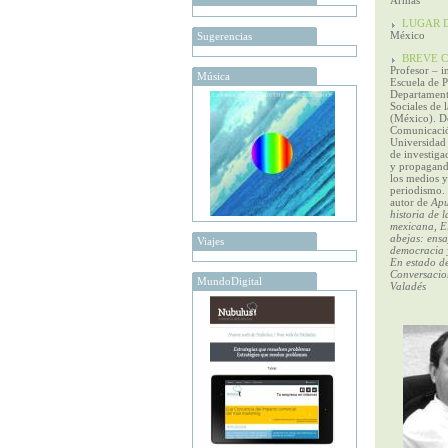
Armas
LUGAR D
México
Sugerencias
BREVE C
Profesor – i
Música
Escuela de 
Departament
Sociales de
(México). D
Comunicació
Universidad 
de investig
y propaganda
los medios y 
periodismo. 
autor de
Apu
historia de l
mexicana, El
abejas: ensa
Viajes
democracia 
En estado de
Conversaci
MundoDigital
Valadés