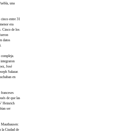
Puebla, una
 cinco entre 31
 menor era
s. Cinco de los
fueron
en datos
i.
 compleja.
 integraron
pez, José
seph Salazar.
luchaban en
 franceses
pués de que las
S’ Heinrich
bían ser
e Mauthausen:
en la Ciudad de