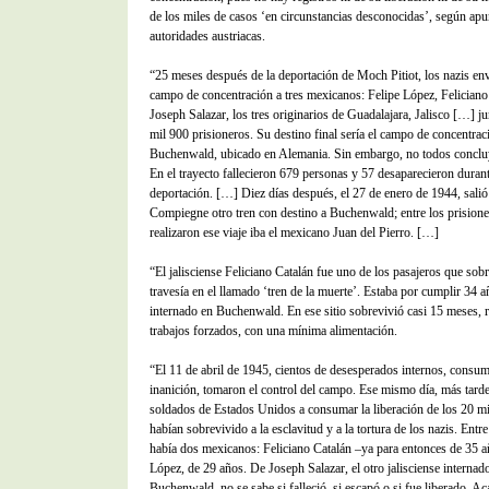
de los miles de casos ‘en circunstancias desconocidas’, según apu
autoridades austriacas.
“25 meses después de la deportación de Moch Pitiot, los nazis env
campo de concentración a tres mexicanos: Felipe López, Feliciano
Joseph Salazar, los tres originarios de Guadalajara, Jalisco […] j
mil 900 prisioneros. Su destino final sería el campo de concentrac
Buchenwald, ubicado en Alemania. Sin embargo, no todos concluy
En el trayecto fallecieron 679 personas y 57 desaparecieron durant
deportación. […] Diez días después, el 27 de enero de 1944, salió
Compiegne otro tren con destino a Buchenwald; entre los prision
realizaron ese viaje iba el mexicano Juan del Pierro. […]
“El jalisciense Feliciano Catalán fue uno de los pasajeros que sobr
travesía en el llamado ‘tren de la muerte’. Estaba por cumplir 34 
internado en Buchenwald. En ese sitio sobrevivió casi 15 meses, 
trabajos forzados, con una mínima alimentación.
“El 11 de abril de 1945, cientos de desesperados internos, consum
inanición, tomaron el control del campo. Ese mismo día, más tarde
soldados de Estados Unidos a consumar la liberación de los 20 mi
habían sobrevivido a la esclavitud y a la tortura de los nazis. Entre
había dos mexicanos: Feliciano Catalán –ya para entonces de 35 a
López, de 29 años. De Joseph Salazar, el otro jalisciense internad
Buchenwald, no se sabe si falleció, si escapó o si fue liberado. A