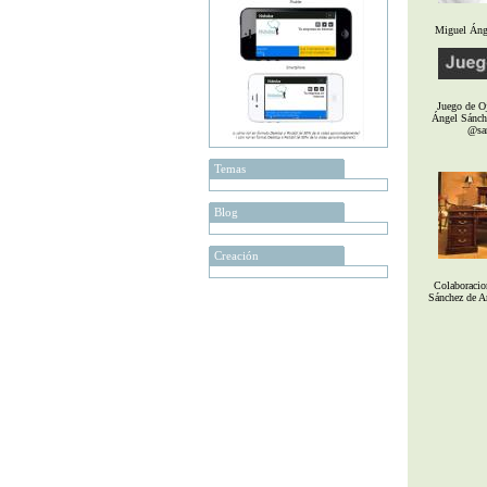
Miguel Áng
Juego de O
Ángel Sánche
@sa
Temas
Blog
Creación
Colaboracio
Sánchez de A