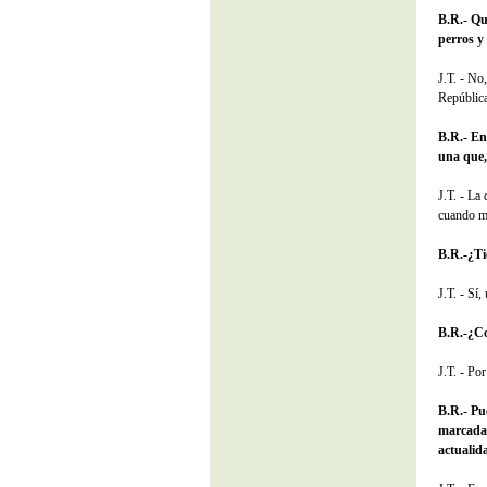
B.R.- Qu
perros y
J.T. - No
República 
B.R.- En
una que,
J.T. - La
cuando me
B.R.-¿Ti
J.T. - Sí
B.R.-¿C
J.T. - Po
B.R.- Pu
marcadas
actualid