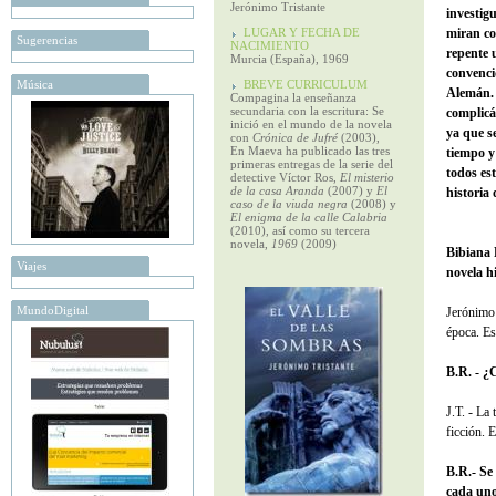
Jerónimo Tristante
investigu
LUGAR Y FECHA DE
miran co
Sugerencias
NACIMIENTO
repente 
Murcia (España), 1969
convenci
Música
BREVE CURRICULUM
Alemán. 
Compagina la enseñanza
secundaria con la escritura: Se
complicá
inició en el mundo de la novela
ya que s
con
Crónica de Jufré
(2003),
En Maeva ha publicado las tres
tiempo y
primeras entregas de la serie del
todos es
detective Víctor Ros,
El misterio
de la casa Aranda
(2007) y
El
historia
caso de la viuda negra
(2008) y
El enigma de la calle Calabria
(2010), así como su tercera
novela,
1969
(2009)
Bibiana 
Viajes
novela h
MundoDigital
Jerónimo 
época. Es
B.R. - ¿
J.T. - La
ficción. 
B.R.- Se 
cada uno