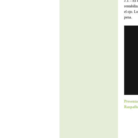
J.T. - Es
rentabili
el ojo. L
pena.
Presenta
Raspafis