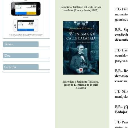
Jerónimo Tristante:
El valle de las
J.T.- En 
sombras
(Plaza y Janés, 2011)
momento d
guerras, 
B.R.- Se
condició
desconfi
Temas
J.T.- Hay
ocurrido 
Blog
progresis
Creación
B.R.- Re
demasiad
crear su
Entrevista a Jerónimo Tristante,
autor de El enigma de la calle
Calabria
J.T.- Sí,
manipulac
B.R.- ¿Q
Badajoz 
J.T.- Pue
reatas de