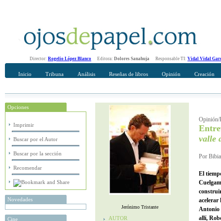
Director:
Rogelio López Blanco
Editora:
Dolores Sanahuja
Responsable TI:
Vidal Vidal Gar
Inicio
Tribuna
Análisis
Reseñas de libros
Opinión
Creación
Opciones
Recomendar
Su nombre Completo
Opinión/E
Imprimir
Entre
valle 
Buscar por el Autor
Buscar por la sección
Por Bibia
Recomendar
El tiemp
Cuelgamu
construi
Novedades
acelerar 
Jerónimo Tristante
Antonio 
allí, Ro
AUTOR
Cine