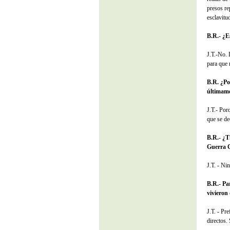
presos re
esclavitu
B.R.- ¿Es
J.T.-No. 
para que 
B.R. ¿Po
últimam
J.T.- Por
que se de
B.R.- ¿T
Guerra C
J.T. - Ni
B.R.- Pa
vivieron
J.T. - Pr
directos.