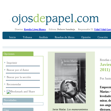
Director:
Rogelio López Blanco
Editora:
Dolores Sanahuja
Responsable TI:
Vidal Vidal Gar
Inicio
Tribuna
Análisis
Reseñas de libros
Opinión
Creación
Opciones
Recomendar
Su nombre Completo
Reseñas d
Imprimir
Javie
2011)
Buscar por el Autor
Buscar por la sección
Por Justo
Recomendar
Empecemo
Marías: 
levedade
Novedades
mirar, d
nos angu
distraen.
Javier Marías:
Los enamoramientos
Cine