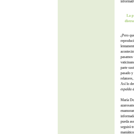
informati
La p
distr
¿Pero qué
reproduci
lentament
acontecim
pasamos u
vaticinan
parte sus
pasado y 
relatores
Así lo de
espalda d
María Dol
azarosam
enamorami
informad
pueda ase
seguirá tr
maniático