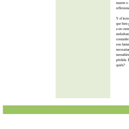
muerte o 
reflexion
Y el lecto
que bien 
a un cuen
melodram
costumbri
son fanta
necesaria
inestable
pérdida. 
quién?