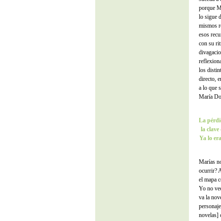
porque Ma
lo sigue 
mismos re
esos recu
con su ri
divagacio
reflexion
los disti
directo, e
a lo que 
María Do
La pérdi
la clave
Ya lo er
Marías no
ocurrir? 
el mapa c
Yo no veo
va la nov
personaje
novelas] 