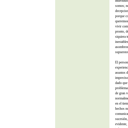
individuo
somos; n
decepcion
porque c
queremos
vivir com
pronto, d
siquiera 
inestable
asombrosa
supuestos
El person
experienci
asuntos d
impreciso
dado que 
problema 
de gran
r
normalmen
en el tie
hechos nu
comunicac
sucesión,
evidente,