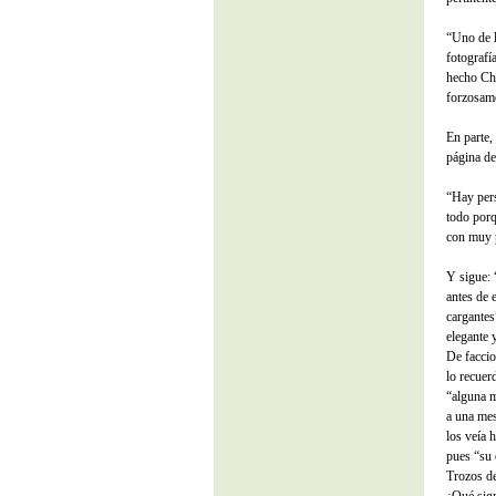
“Uno de l
fotografí
hecho Cha
forzosame
En parte,
página de
“Hay pers
todo porq
con muy p
Y sigue: 
antes de 
cargantes
elegante 
De faccio
lo recuer
“alguna m
a una mes
los veía 
pues “su 
Trozos de