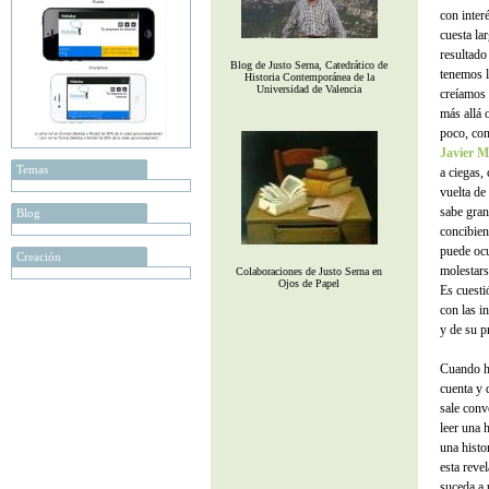
con inter
cuesta la
resultado 
Blog de Justo Serna, Catedrático de
tenemos l
Historia Contemporánea de la
Universidad de Valencia
creíamos 
más allá 
poco, con
Javier M
Temas
a ciegas, 
vuelta de
sabe gran
Blog
concibien
puede ocu
Creación
molestars
Colaboraciones de Justo Serna en
Ojos de Papel
Es cuesti
con las i
y de su p
Cuando he
cuenta y 
sale conv
leer una 
una histo
esta reve
suceda a 