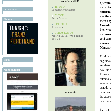
(Alfaguara, 2011)
que vemo
TÍTULO
de curio
Sugerencias
Los enamoramientos
aburrimo
AUTOR
metáfora.
Javier Marías
Música
meta hay
EDITORIAL
Cuando c
Alfaguara
bien y c
OTROS DATOS
dichosos
Madrid, 2011. 408 páginas.
está con
19,50 €
imagen. 
Marías, y
En el mom
Viajes
segunda e
encabeza 
MundoDigital
hay una b
Primera: 
número y 
será siem
sentido: 
de un aut
Javier Marías
las expect
determina
Ésa es la