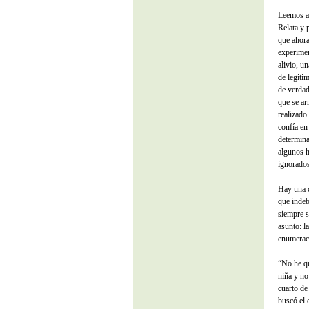
Leemos al
Relata y 
que ahora
experimen
alivio, u
de legiti
de verdad
que se ar
realizado
confía en
determina
algunos h
ignorado
Hay una c
que indeb
siempre s
asunto: l
enumerac
“No he qu
niña y no
cuarto de 
buscó el 