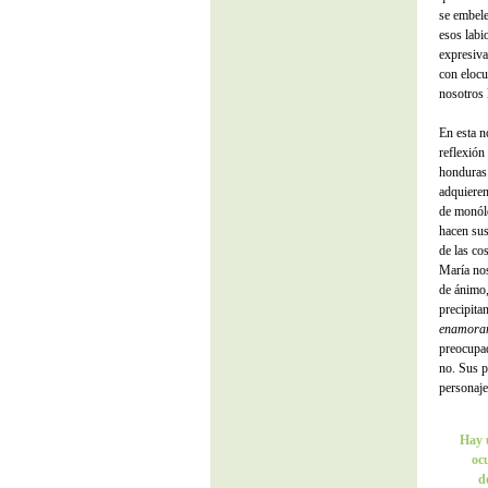
se embele
esos labi
expresiva
con elocu
nosotros 
En esta n
reflexión
honduras
adquieren
de monólo
hacen sus
de las co
María nos
de ánimo,
precipita
enamora
preocupad
no. Sus p
personaje
Hay u
oc
d