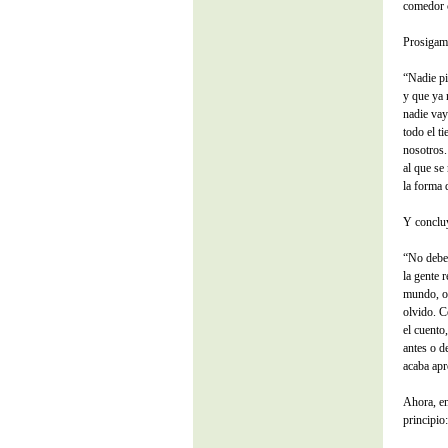
comedor c
Prosiga
“Nadie pi
y que ya 
nadie vay
todo el t
nosotros.
al que se
la forma 
Y concl
“No deber
la gente 
mundo, o 
olvido. C
el cuento
antes o d
acaba apr
Ahora, e
principio: