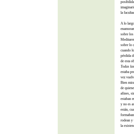
posibilid
imaginari
la facult
A lo larg
enamorami
sobre los
Meditarem
sobre lo 
cuando lo
pérdida d
de esta o
Todas la
estaba pr
vez vuelv
Bien mira
de quiene
afines, s
estaban e
y no es a
están, cu
formaban 
rodean y 
la existe