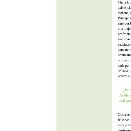
María Dol
existencia
mañana, a
Príncipe 
sino por 
una mujer
profesars
susurran 
satisfacci
contento 
optimismo
ordinario
nada por 
sensata o 
secreto o
¿Per
detallam
real qu
Observemo
felicidad
muy preci
pertinent