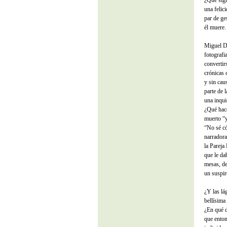
¿Qué sign
una felic
par de ge
él muere.
Miguel D
fotografi
convertir
crónicas 
y sin cau
parte de 
una inqui
¿Qué hac
muerto “y
“No sé có
narradora
la Pareja
que le da
mesas, de
un suspir
¿Y las lá
bellísima
¿En qué d
que enton