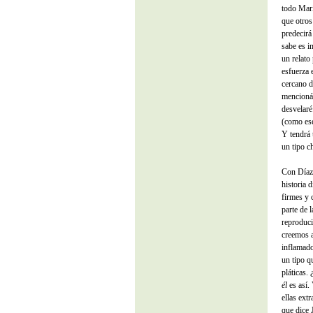
todo Marí
que otros
predecirá
sabe es i
un relato
esfuerza 
cercano d
mencionáb
desvelaré.
(como es
Y tendrá 
un tipo c
Con Díaz-
historia 
firmes y 
parte de 
reproduci
creemos a
inflamado
un tipo q
pláticas.
él
es así.
ellas ext
que dice 