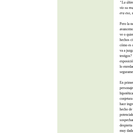
“La últim
vio su mu
era eso, 
Pero la n
avancemos
ve o quie
hechos ci
cómo es q
va a juz
testigos?
exposició
lo enreda
seguramen
En primer
personaje
hipotétic
conjetura
hace ingr
hecho de 
potencial
sospecha
despierta
muy dada 