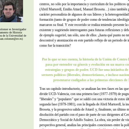
centros, no sólo por la importancia y curriculum de los políticos 
(Abril Martorell, Emilio Attard, Manuel Broseta…) sino también p
carácter personalista de algunos de sus líderes y la heterogeneidad
formación (tanto de grupos de poder como de tendencias ideológi
marcaron su final. Y este recorrido se realiza teniendo presente l
olomer es Investigador
existente y sugiriendo interrogantes para futuras reflexiones y de
tamento de Historia
de ejemplo sugeriré, tan sólo, uno de ellos: ¿hasta qué punto no 
 de la Universidad de
juan.colomer@uv.es)
descontrol y atomización en este partido reflejo de un periodo de 
como fue la transición?
Por lo que se nos cuenta, la historia de la Unión de Centro
pasa por entender su génesis y evolución en un marco c
estrategias y grupos de poder. UCD fue una iniciativa de 
sectores políticos (liberales, democristianos, e incluso nacion
presentarse coaligados a las primeras elecciones de
Tras un capítulo introductorio, se analizan las tres fases en las que
divide UCD-Valencia, con una primera fase (1977-1979) de pugna
“liberales” y “populares” que se saldó con una victoria de estos ú
segunda fase (1979-1981), con la llegada de Abril Martorell, la i
Broseta, y la progresiva salida de Attard: y, finalmnte, un último
disolución del partido con el paso de parte de sus dirigentes al Ce
Democrático y Social de Adolfo Suárez. La obra, sin perder de vis
perspectiva general, analiza las principales conexiones entre la polít