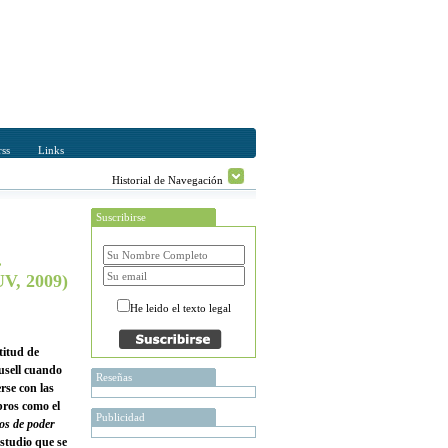
ss
Links
Historial de Navegación
Suscribirse
.
V, 2009)
He leido el texto legal
titud de
Tusell cuando
Reseñas
rse con las
bros como el
Publicidad
os de poder
estudio que se