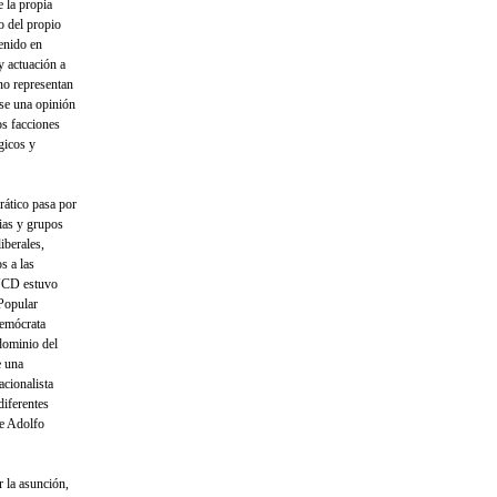
e la propia
o del propio
tenido en
y actuación a
 no representan
arse una opinión
os facciones
gicos y
rático pasa por
ias y grupos
iberales,
s a las
 UCD estuvo
 Popular
Demócrata
dominio del
e una
acionalista
diferentes
de Adolfo
 la asunción,