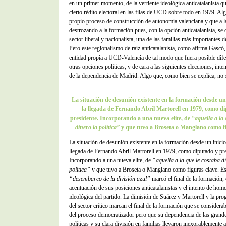
en un primer momento, de la vertiente ideológica anticatalanista q
cierto rédito electoral en las filas de UCD sobre todo en 1979. Alg
propio proceso de construcción de autonomía valenciana y que a l
destrozando a la formación pues, con la opción anticatalanista, se 
sector liberal y nacionalista, una de las familias más importantes de
Pero este regionalismo de raíz anticatalanista, como afirma Gascó,
entidad propia a UCD-Valencia de tal modo que fuera posible dife
otras opciones políticas, y de cara a las siguientes elecciones, inten
de la dependencia de Madrid. Algo que, como bien se explica, no 
La situación de desunión existente en la formación desde un
la llegada de Fernando Abril Martorell en 1979, como d
presidente. Incorporando a una nueva elite, de
“aquella a la 
dinero la política”
y que tuvo a Broseta o Manglano como fi
La situación de desunión existente en la formación desde un inici
llegada de Fernando Abril Martorell en 1979, como diputado y pre
Incorporando a una nueva elite, de
“aquella a la que le costaba d
política”
y que tuvo a Broseta o Manglano como figuras clave. Es
“desembarco de la división azul”
marcó el final de la formación, 
acentuación de sus posiciones anticatalanistas y el intento de ho
ideológica del partido. La dimisión de Suárez y Martorell y la prog
del sector crítico marcan el final de la formación que se considerab
del proceso democratizador pero que su dependencia de las grande
políticas y su clara división en familias llevaron inexorablemente a