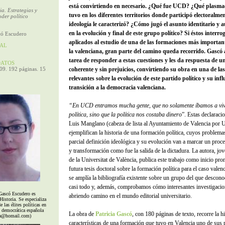
está convirtiendo en necesario. ¿Qué fue UCD? ¿Qué plasmac
a. Estrategias y
tuvo en los diferentes territorios donde participó electoralm
der político
ideología le caracterizó? ¿Cómo jugó el asunto identitario y 
en la evolución y final de este grupo político? Si éstos interr
có Escudero
aplicados al estudio de una de las formaciones más importan
AL
la valenciana, gran parte del camino queda recorrido. Gascó
tarea de responder a estas cuestiones y les da respuesta de 
ATOS
09. 192 páginas. 15
coherente y sin prejuicios, convirtiendo su obra en una de la
relevantes sobre la evolución de este partido político y su infl
transición a la democracia valenciana.
“En UCD entramos mucha gente, que no solamente íbamos a vivi
política, sino que la política nos costaba dinero
”. Estas declaraci
Luis Manglano (cabeza de lista al Ayuntamiento de Valencia por
ejemplifican la historia de una formación política, cuyos problema
parcial definición ideológica y su evolución van a marcar un proc
y transformación como fue la salida de la dictadura. La autora, jo
de la Universitat de València, publica este trabajo como inicio pr
futura tesis doctoral sobre la formación política para el caso valen
se amplía la bibliografía existente sobre un grupo del que descon
casi todo y, además, comprobamos cómo interesantes investigacio
 Gascó Escudero es
abriendo camino en el mundo editorial universitario.
Historia. Se especializa
e las élites políticas en
n democrática española
La obra de
Patricia Gascó
, con 180 páginas de texto, recorre la hi
ta@homail.com)
características de una formación que tuvo en Valencia uno de sus 