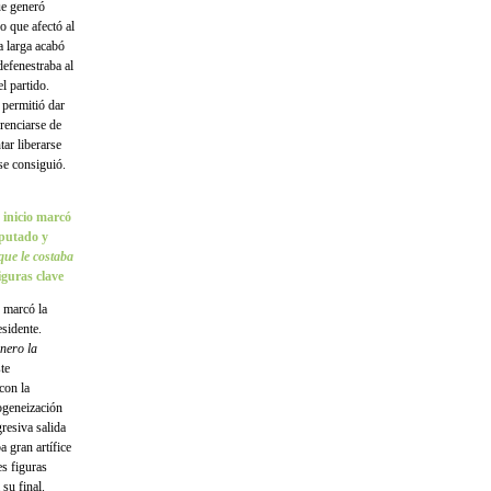
ue generó
o que afectó al
a larga acabó
defenestraba al
l partido.
 permitió dar
renciarse de
tar liberarse
se consiguió.
 inicio marcó
iputado y
que le costaba
guras clave
o marcó la
sidente.
inero la
te
con la
mogeneización
resiva salida
a gran artífice
s figuras
 su final.