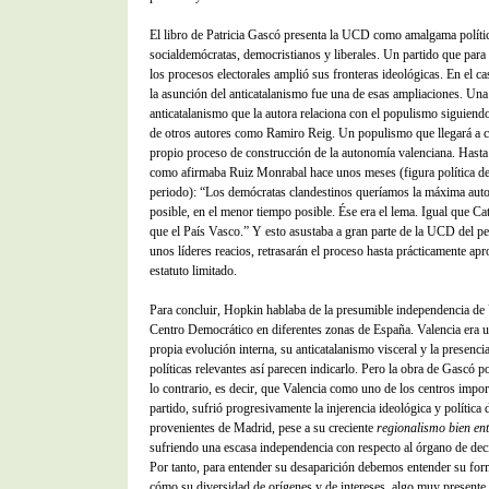
El libro de Patricia Gascó presenta la UCD como amalgama políti
socialdemócratas, democristianos y liberales. Un partido que para 
los procesos electorales amplió sus fronteras ideológicas. En el c
la asunción del anticatalanismo fue una de esas ampliaciones. Una
anticatalanismo que la autora relaciona con el populismo siguiendo
de otros autores como Ramiro Reig. Un populismo que llegará a c
propio proceso de construcción de la autonomía valenciana. Hasta
como afirmaba Ruiz Monrabal hace unos meses (figura política d
periodo): “Los demócratas clandestinos queríamos la máxima aut
posible, en el menor tiempo posible. Ése era el lema. Igual que Cat
que el País Vasco.” Y esto asustaba a gran parte de la UCD del p
unos líderes reacios, retrasarán el proceso hasta prácticamente ap
estatuto limitado.
Para concluir, Hopkin hablaba de la presumible independencia de
Centro Democrático en diferentes zonas de España. Valencia era u
propia evolución interna, su anticatalanismo visceral y la presencia 
políticas relevantes así parecen indicarlo. Pero la obra de Gascó p
lo contrario, es decir, que Valencia como uno de los centros impor
partido, sufrió progresivamente la injerencia ideológica y política 
provenientes de Madrid, pese a su creciente
regionalismo bien en
sufriendo una escasa independencia con respecto al órgano de deci
Por tanto, para entender su desaparición debemos entender su for
cómo su diversidad de orígenes y de intereses, algo muy presente