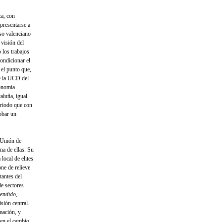
ca, con
presentarse a
aso valenciano
 visión del
 los trabajos
ondicionar el
 el punto que,
e la UCD del
onomía
aluña, igual
eriodo que con
robar un
 Unión de
na de ellas. Su
local de elites
one de relieve
tantes del
de sectores
tendido
,
sión central.
mación, y
 en el cambio