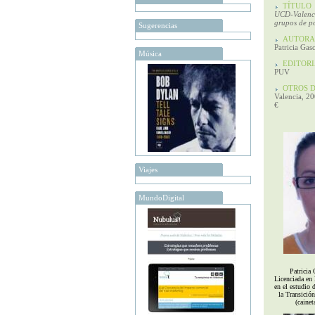
TÍTULO
UCD-Valenci
grupos de po
Sugerencias
AUTORA
Patricia Gas
Música
EDITORI
PUV
OTROS D
Valencia, 20
€
Viajes
MundoDigital
Patricia
Licenciada en 
en el estudio d
la Transició
(caine