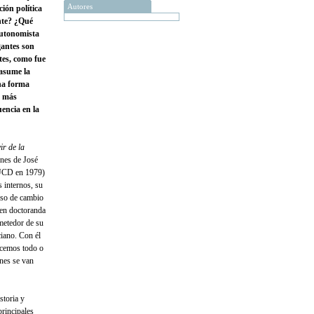
Autores
ión política
ente? ¿Qué
autonomista
ogantes son
tes, como fue
 asume la
una forma
s más
uencia en la
r de la
ones de José
 UCD en 1979)
s internos, su
eso de cambio
ven doctoranda
ometedor de su
ciano. Con él
ocemos todo o
nes se van
storia y
principales