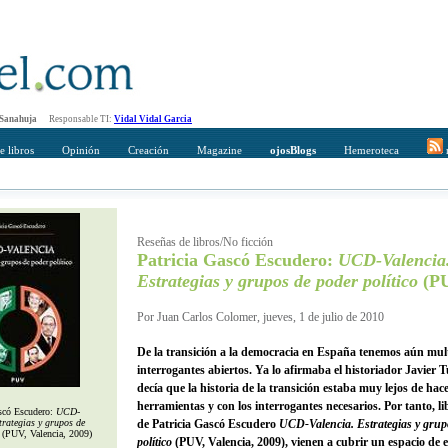
 Sanahuja
Responsable TI:
Vidal Vidal Garcia
e libros
Opinión
Creación
Magazine
ojosBlogs
Hemeroteca
r
mpleto
Direccción de correo del destinatario
Reseñas de libros/No ficción
Patricia Gascó Escudero:
UCD-Valencia
Estrategias y grupos de poder político
(PU
Por Juan Carlos Colomer, jueves, 1 de julio de 2010
De la transición a la democracia en España tenemos aún mul
interrogantes abiertos. Ya lo afirmaba el historiador Javier 
decía que la historia de la transición estaba muy lejos de hace
herramientas y con los interrogantes necesarios. Por tanto, li
ascó Escudero:
UCD-
trategias y grupos de
de Patricia Gascó Escudero
UCD-Valencia. Estrategias y grup
(PUV, Valencia, 2009)
político
(PUV, Valencia, 2009), vienen a cubrir un espacio de 