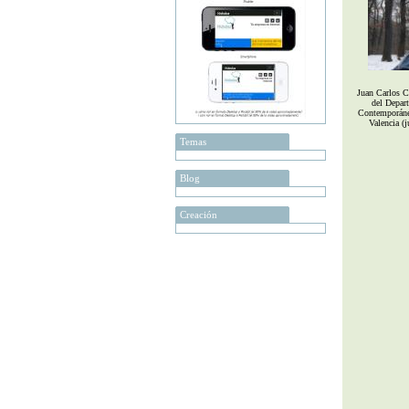
Juan Carlos C
del Depar
Contemporánea
Valencia (
Temas
Blog
Creación