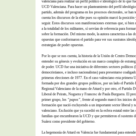
valenciana para realizar un perfil político e ideológico de lo que fu
UCD Valenciana. Para hacer un planteamiento del perfil ideológic
partido, además del programa en los procesos electorales, se han 
cuenta los discursos de la elite pues su opinión marcó la posición 
seguir. Estos discursos son manifestaciones externas que, si bien
a la totalidad de los militantes, sí servían de referencia para form
sobre la formación. Del mismo modo, la autora caracteriza a las d
opuestas que conformaron el partido para ver sus sustratos ideoló
estrategias de poder opuestas.
Por lo que se nos cuenta, la historia de la Unión de Centro Democ
entender su génesis y evolución en un marco complejo de estrateg
de poder. UCD fue una iniciativa de diferentes sectores políticos (l
democristianos, e incluso nacionalistas) para presentarse coaligado
primeras elecciones de 1977. En el caso valenciano esta primera
formada por dos grandes grupos políticos, por un lado el Partido
Regional Valenciano de la mano de Attard y por otro, el Partido 
Liberal de Peirats, Noguera y Francesc de Paula Burguera. El pre
primer grupo, los
“papos”
, frente al segundo marcó los inicios d
formación que nació excluyendo a un importante sector liberal y n
valenciano. Exclusión que ya sucedió en la esfera estatal entre las 
familias que encumbraron la UCD y que permitieron el sustento 
Suárez como presidente del gobierno.
La hegemonía de Attard en Valencia fue fundamental para entender