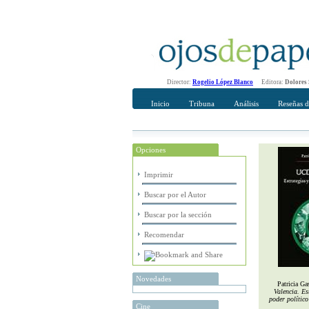
Director:
Rogelio López Blanco
Editora:
Dolores
Inicio
Tribuna
Análisis
Reseñas d
Opciones
Recomendar
Su nombre Co
Imprimir
Buscar por el Autor
Buscar por la sección
Recomendar
Novedades
Patricia G
Valencia. Es
poder político
Cine