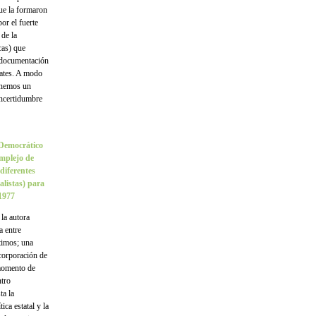
que la formaron
or el fuerte
 de la
cas) que
a documentación
bates. A modo
tenemos un
incertidumbre
 Democrático
omplejo de
diferentes
alistas) para
 1977
 la autora
 entre
ltimos; una
ncorporación de
 momento de
ntro
ta la
ica estatal y la