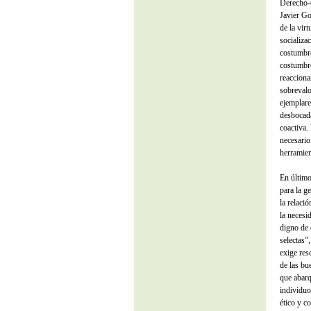
Derecho-c
Javier Go
de la virt
socializa
costumbre
costumbre
reacciona
sobrevalo
ejemplare
desbocada
coactiva.
necesario
herramien
En último
para la g
la relaci
la necesi
digno de 
selectas”
exige res
de las bu
que abarq
individuo
ético y c