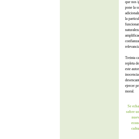
que nos ig
pone la s
adicional
la partic
funcionar
naturalez
amplifica
confianza
relevanci
Treinta c
repleta d
este autor
inocencia
desencant
ejercer p
moral.
Se echa
sobre un
nuev
econó
cultu