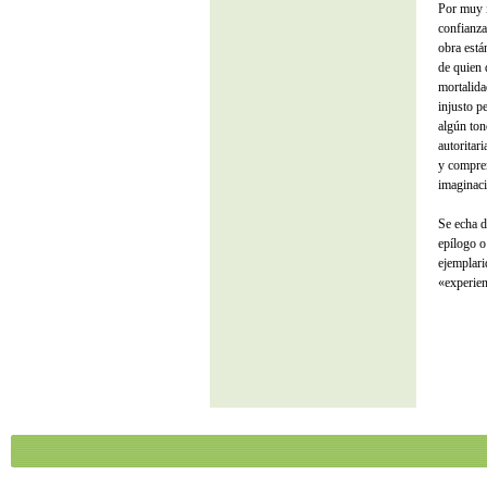
Por muy i
confianza
obra está
de quien 
mortalida
injusto p
algún ton
autoritar
y compren
imaginaci
Se echa d
epílogo o
ejemplari
«experien