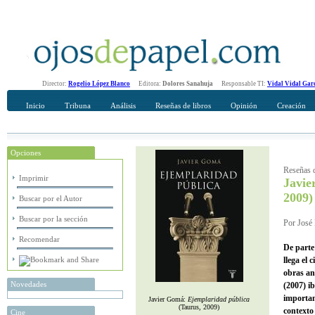
Director:
Rogelio López Blanco
Editora:
Dolores Sanahuja
Responsable TI:
Vidal Vidal Gar
Inicio
Tribuna
Análisis
Reseñas de libros
Opinión
Creación
Opciones
Recomendar
Su nombre Completo
Reseñas d
Imprimir
Javi
2009)
Buscar por el Autor
Buscar por la sección
Por José 
Recomendar
De parte
llega el 
obras an
Novedades
(2007) i
importan
Javier Gomá:
Ejemplaridad pública
(Taurus, 2009)
contexto 
Cine