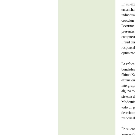
En su exp
ensancham
individua
coacción 
llevarnos
presentes
compuesta
Freud den
responsab
optimizac
La crític
bondades 
último Ka
extensión
intergrup
alguna me
sistema d
Modernida
todo un p
descrito 
responsab
En su con
aceptació