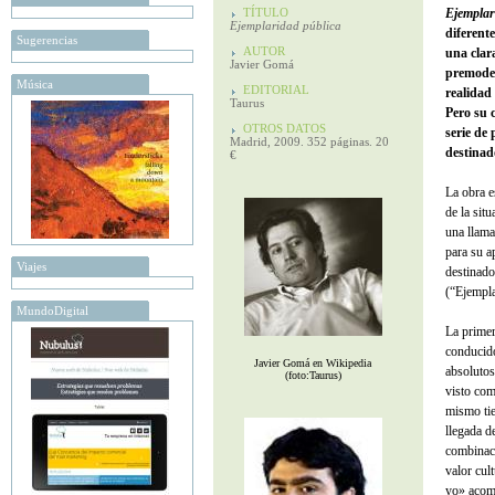
TÍTULO
Ejemplar
Ejemplaridad pública
diferent
Sugerencias
AUTOR
una clar
Javier Gomá
premoder
Música
EDITORIAL
realidad
Taurus
Pero su 
OTROS DATOS
serie de 
Madrid, 2009. 352 páginas. 20
destinad
€
La obra e
de la sit
una llama
para su a
Viajes
destinado
(“Ejempla
MundoDigital
La primer
conducido
Javier Gomá en Wikipedia
absolutos
(foto:Taurus)
visto com
mismo tie
llegada d
combinaci
valor cult
yo» acomp