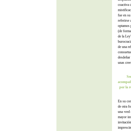
coactiva 
mistifica
fue en su
referirse
optamos p
(de forma
de la Ley
burocraci
de una re
consuetud
desdeñar 
unas cree
Se
acompaña
por la 
En su com
de otra f
una «red 
mayor ins
invitació
imprescin