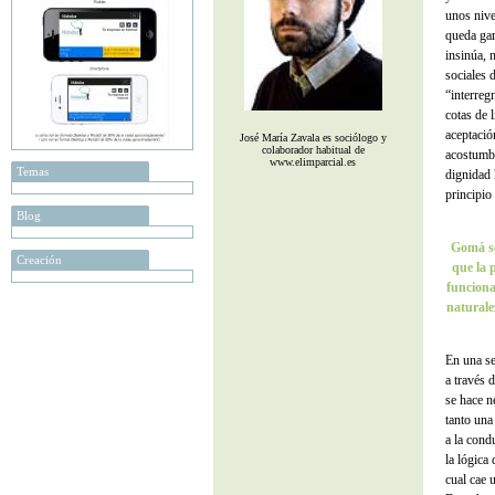
unos nive
queda ga
insinúa, 
sociales 
“interreg
cotas de l
aceptació
José María Zavala es sociólogo y
colaborador habitual de
acostumbr
www.elimparcial.es
Temas
dignidad 
principio
Blog
Gomá se
Creación
que la p
funciona
naturale
En una se
a través 
se hace n
tanto una
a la cond
la lógica
cual cae 