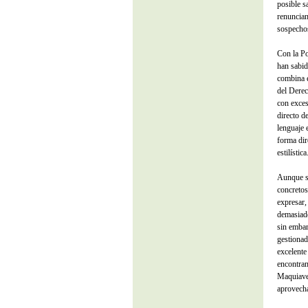
posible s
renuncian
sospecho
Con la Po
han sabid
combina e
del Derec
con exces
directo d
lenguaje 
forma dir
estilística
Aunque su
concretos,
expresar,
demasiado
sin embar
gestionad
excelente
encontram
Maquiavel
aprovecha