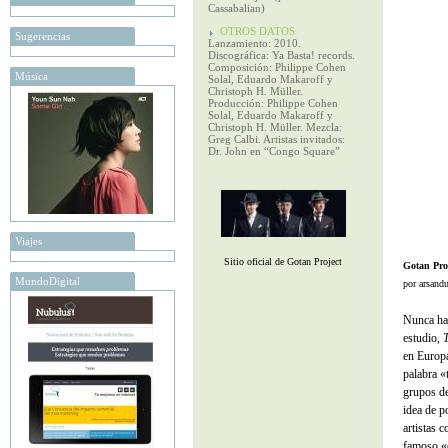
Cassabalian)
OTROS DATOS
Sugerencias
Lanzamiento: 2010.
Discográfica: Ya Basta! records.
Composición: Philippe Cohen
Música
Solal, Eduardo Makaroff y
Christoph H. Müller.
Producción: Philippe Cohen
Solal, Eduardo Makaroff y
Christoph H. Müller. Mezcla:
Greg Calbi. Artistas invitados:
Dr. John en “Congo Square”
Viajes
Sitio oficial de Gotan Project
Gotan Pro
MundoDigital
por arsand
Nunca ha
estudio,
en Europa
palabra «
grupos de
idea de 
artistas 
famoso «