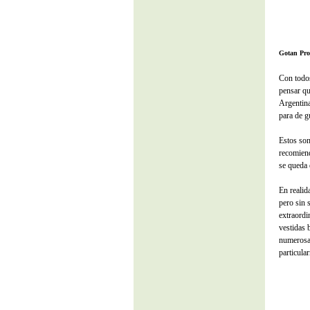
Gotan Pro
Con todos
pensar q
Argentina
para de g
Estos son
recomiend
se queda
En realid
pero sin 
extraordi
vestidas 
numerosas
particula