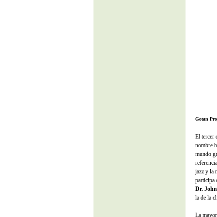
Gotan Proj
El tercer
nombre ha
mundo gra
referenci
jazz y la
participa
Dr. John
la de la 
La mayorí