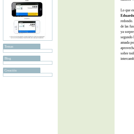
Lo que es
Eduardo
redondo. 
de las fu
ya sorpre
segundo l
amada por
Temas
aprovecha
sobre tod
Blog
intercamb
Creación