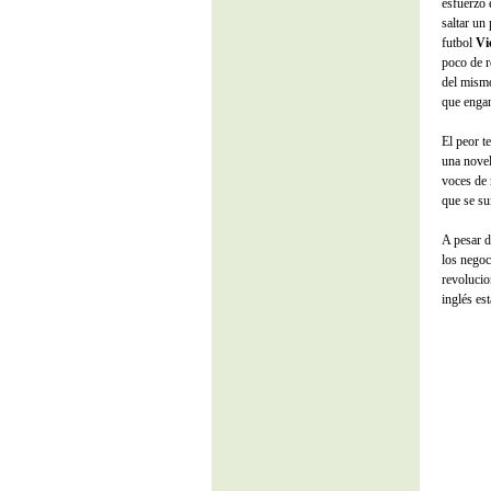
esfuerzo 
saltar un
futbol
Vi
poco de r
del mismo
que engan
El peor t
una novel
voces de 
que se su
A pesar d
los negoc
revolucio
inglés es