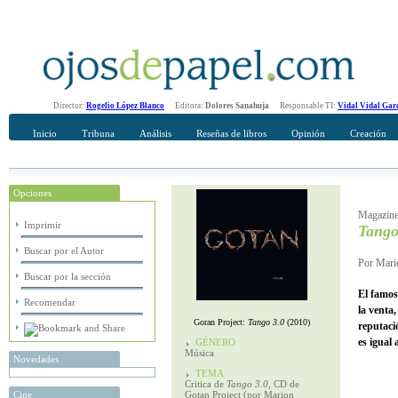
Director:
Rogelio López Blanco
Editora:
Dolores Sanahuja
Responsable TI:
Vidal Vidal Gar
Inicio
Tribuna
Análisis
Reseñas de libros
Opinión
Creación
Opciones
Recomendar
Su nombre Completo
Magazine/
Imprimir
Tango
Buscar por el Autor
Por Mario
Buscar por la sección
El famos
Recomendar
la venta
Goran Project:
Tango 3.0
(2010)
reputaci
es igual 
GÉNERO
Música
Novedades
TEMA
Critica de
Tango 3.0
, CD de
Cine
Gotan Project (por Marion