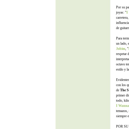
Por su pa
joyas: "
I
carretera
influenci
de guitarr
Para term
un lado, 
Jobim
, "
respetar 
interpret
octavo te
estilo y l
Evidente
con los 
de
The S
primer di
todo, kil
I Wanna
temazos, 
siempre e
POR SU