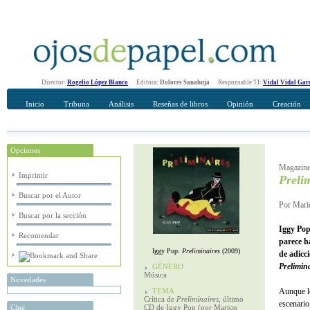
Director:
Rogelio López Blanco
Editora:
Dolores Sanahuja
Responsable TI:
Vidal Vidal Gar
Inicio
Tribuna
Análisis
Reseñas de libros
Opinión
Creación
Opciones
Recomendar
Su nombre Completo
Magazine
Imprimir
Preli
Buscar por el Autor
Por Mario
Buscar por la sección
Iggy Pop
Recomendar
parece h
Iggy Pop:
Preliminaires
(2009)
de adicc
Prelimin
GÉNERO
Música
Novedades
TEMA
Aunque le
Crítica de
Preliminaires
, último
escenario
Cine
CD de Iggy Pop (por Marion