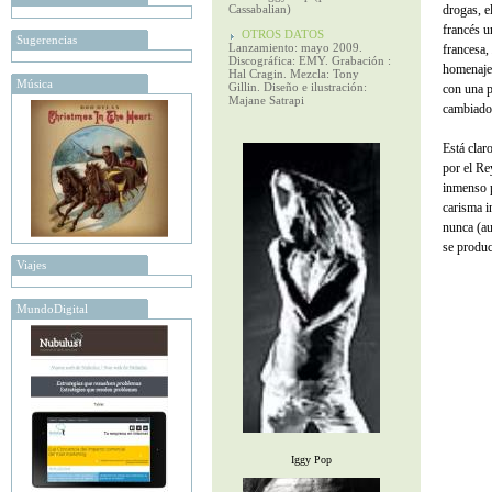
Cassabalian)
drogas, e
francés 
OTROS DATOS
Sugerencias
Lanzamiento: mayo 2009.
francesa,
Discográfica: EMY. Grabación :
homenaje 
Hal Cragin. Mezcla: Tony
Música
Gillin. Diseño e ilustración:
con una p
Majane Satrapi
cambiado
Está clar
por el Re
inmenso p
carisma i
nunca (au
se produc
Viajes
MundoDigital
Iggy Pop