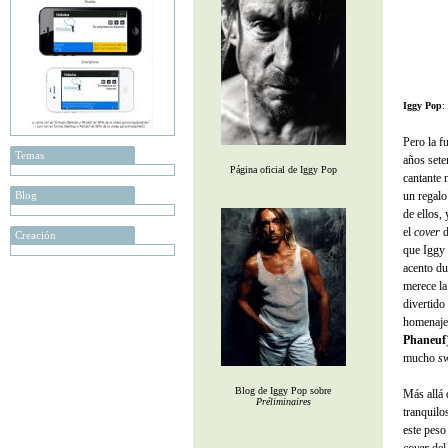
Iggy Pop
:
Pero la f
Temas
años sete
Página oficial de Iggy Pop
cantante 
Blog
un regalo
de ellos,
el
cover
d
Creación
que Iggy 
acento d
merece la
divertido
homenaje 
Phaneuf
mucho
s
Blog de Iggy Pop sobre
Más allá 
Préliminaires
tranquilo
este peso 