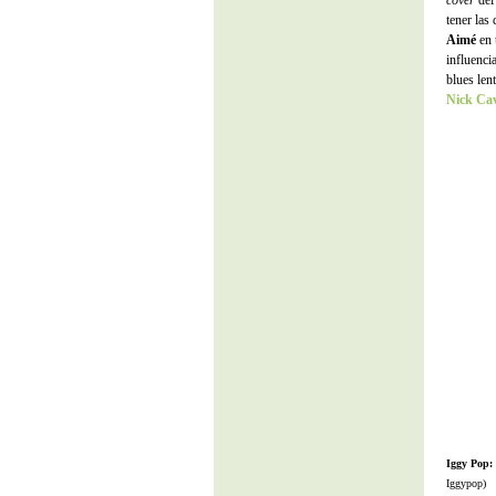
cover
del
tener las
Aimé
en 
influenci
blues len
Nick Ca
Iggy Pop:
Iggypop)