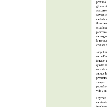
próximo
género pi
acercarse
Sevilla, 
ciudadano
florecimi
es así qu
picaresc
sumergió 
lo rescat
Familia 
Jorge Dua
narración
ingenio, 
quedan al
considera
aunque la
precisame
siempre d
pequeña y
vida y su
Leyendo
enraizado
fraudulen