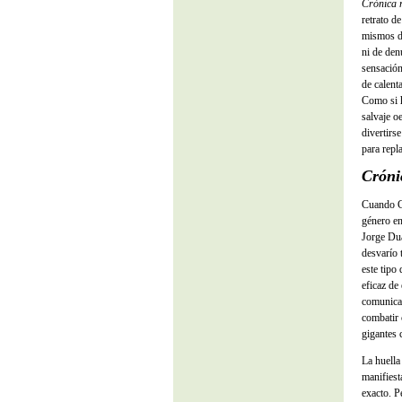
Crónica 
retrato d
mismos de
ni de den
sensación
de calent
Como si h
salvaje o
divertirs
para repl
Cróni
Cuando C
género en
Jorge Dua
desvarío 
este tipo
eficaz de
comunicac
combatir 
gigantes 
La huella
manifiest
exacto. P