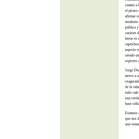
cuanto a 
el pícaro
afirmar s
moderno l
público y
carácter 
héroe es 
caprichos
aspecto e
siendo un
espectro 
Jorge Dua
atreve a 
exagerada
de la vida
todo vale
una verda
base sóli
Estamos a
que nos d
una venta