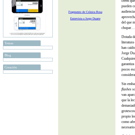
creen que
pueden co
audiencia
Fragmento de Crónica Rosa
aprovecha
Entrevista a Jorge Duarte
del que m
chupar…
Dotada de
literatur
Temas
han caído
Jorge Dua
Blog
Cualquier
garantiza
Creación
pocos esc
considera
Sin embar
flashes
so
van aparc
que la le
demasiado
grotescos
propio le
como afec
necesario