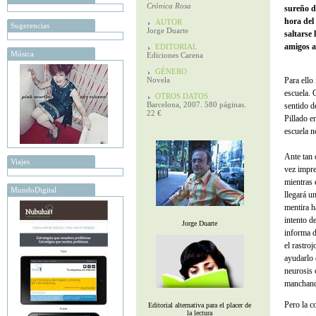
Crónica Rosa
sureño d
hora del
AUTOR
Sugerencias
Jorge Duarte
saltarse 
amigos a
EDITORIAL
Música
Ediciones Carena
GÉNERO
Novela
Para ello
escuela. 
OTROS DATOS
Barcelona, 2007. 580 páginas.
sentido d
22 €
Pillado e
escuela n
Ante tan 
Viajes
vez impre
mientras 
MundoDigital
llegará u
mentira h
intento de
Jorge Duarte
informa d
el rastro
ayudarlo 
neurosis 
manchando
Pero la c
Editorial alternativa para el placer de
la lectura