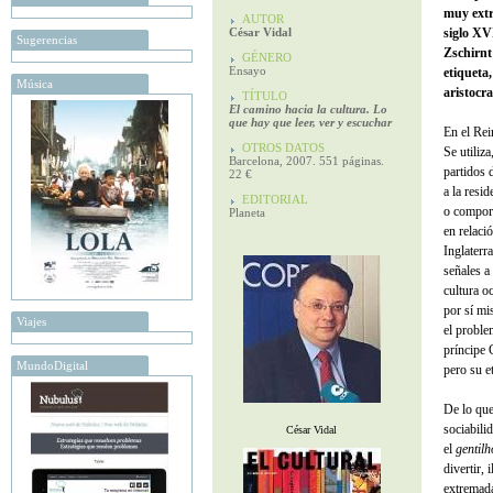
muy extr
AUTOR
César Vidal
siglo XV
Sugerencias
Zschirnt
GÉNERO
Ensayo
etiqueta,
Música
aristocra
TÍTULO
El camino hacia la cultura. Lo
que hay que leer, ver y escuchar
En el Rei
OTROS DATOS
Se utiliza
Barcelona, 2007. 551 páginas.
partidos 
22 €
a la resi
EDITORIAL
o comport
Planeta
en relaci
Inglaterr
señales a
cultura o
por sí mi
Viajes
el proble
príncipe 
MundoDigital
pero su e
De lo que
sociabili
César Vidal
el
gentil
divertir,
extremada