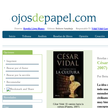
Director:
Rogelio López Blanco
Editora:
Dolores Sanahuja
Responsable TI:
Vidal Vidal Gar
Inicio
Tribuna
Análisis
Reseñas de libros
Opinión
Creación
Opciones
Recomendar
Su nombre Completo
Reseñas d
Imprimir
César
2007)
Buscar por el Autor
Buscar por la sección
Por Berna
Recomendar
La idea 
todo una
entender
Novedades
civilizat
muy bien
César Vidal: El camino hacia la
concepto,
cultura (Planeta, 2007)
Cine