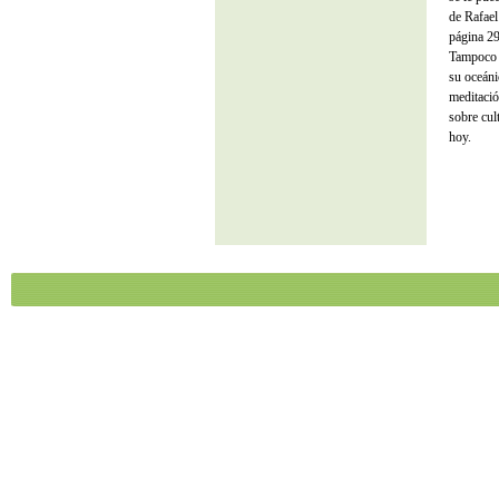
de Rafae
página 29
Tampoco e
su oceáni
meditació
sobre cul
hoy.