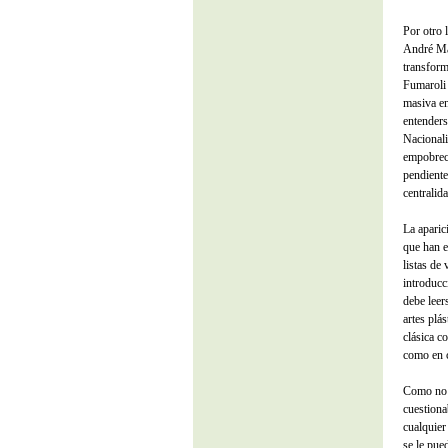
Por otro 
André Mal
transfor
Fumaroli 
masiva en
entenders
Nacionali
empobreci
pendiente
centralid
La aparic
que han 
listas de 
introducc
debe leer
artes plás
clásica c
como en c
Como no p
cuestiona
cualquier
se le pue