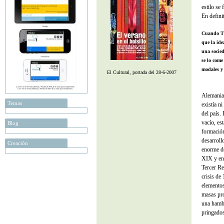
estilo se
En definit
Cuando Th
que la ide
una socie
se lo come
modales y
El Cultural, portada del 28-6-2007
Alemania 
Temas
existía n
del país. 
vacío, est
Blog
formación
desarroll
Creación
enorme de
XIX y en 
Tercer Re
crisis de
elementos
masas pr
una hambu
pringados