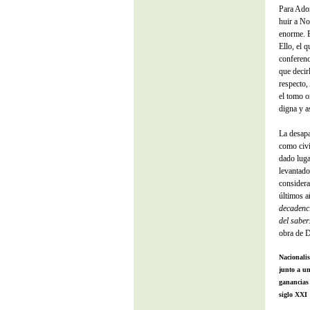
Para Ador
huir a No
enorme. E
Ello, el 
conferenc
que decir
respecto,
el tomo o
digna y a
La desapa
como civi
dado luga
levantado
considera
últimos a
decadenci
del saber
obra de 
Nacionali
junto a un
ganancias
siglo XXI