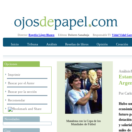
Director:
Rogelio López Blanco
Editora:
Dolores Sanahuja
Responsable TI:
Vidal Vidal Gar
Inicio
Tribuna
Análisis
Reseñas de libros
Opinión
Creación
Opciones
Recomendar
Su nombre Completo
Análisis/
Imprimir
Estam
Argen
Buscar por el Autor
Buscar por la sección
Por Carl
Recomendar
Hubo una
económic
futuro p
Novedades
dotación
Maradona con la Copa de los
Mundiales de Fútbol
y salaria
miles de
Cine