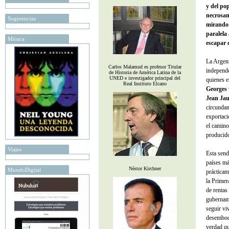
y del po
necrosan
Sugerencias
mirando 
paralela
Música
escapar d
La Argen
Carlos Malamud es profesor Titular
independe
de Historia de América Latina de la
UNED e investigador principal del
quienes e
Real Instituto Elcano
Georges 
Jean Jau
circundan
exportaci
el camino
producido
Viajes
Esta send
países má
Néstor Kirchner
MundoDigital
prácticam
la Primer
de rentas
gubernam
seguir vi
desemboca
verdad qu