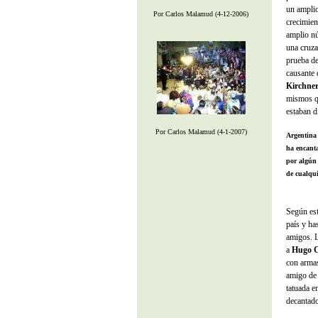
un amplio
Por Carlos Malamud (4-12-2006)
crecimien
amplio nú
una cruza
prueba de
causante 
Kirchne
mismos q
estaban d
Por Carlos Malamud (4-1-2007)
Argentina 
ha encant
por algún 
de cualqui
Según es
país y ha
amigos. L
a
Hugo 
con armas
amigo d
tatuada e
decantado