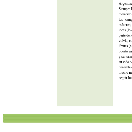
Argentina
Siempre l
merecido 
los “camp
esfuerzo,
ideas (lo
parte de 
volvía, c
límites (
puesto en
y su torm
su vida h
deseable 
mucho me 
seguir bu