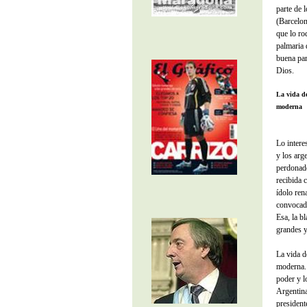
parte de 
(Barcelon
que lo ro
palmaria 
buena par
Dios.
La vida de
moderna
Lo interes
y los arg
perdonado
recibida 
ídolo ren
convocado
Esa, la b
grandes 
La vida 
moderna. 
poder y l
Argentina
president