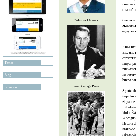
una reacc
catastrófi
Gracias a 
Carlos Saul Menem
Maradona s
espejo en 
Años más 
ante una 
caracteri
Temas
mayor par
nuevament
las reser
Blog
buena par
Juan Domingo Perón
Creación
Siguiend
trepidant
zigzaguea
futbolist
ídolo. És
la pregun
historia 
mano de 
referenci