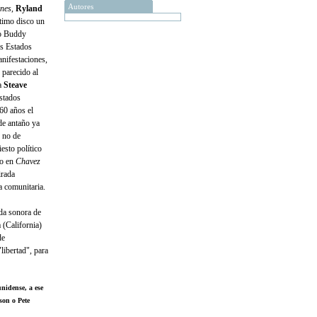
Autores
ones
,
Ryland
ltimo disco un
do Buddy
os Estados
anifestaciones,
, parecido al
a
Steave
Estados
60 años el
de antaño ya
 no de
esto político
do en
Chavez
irada
a comunitaria.
nda sonora de
 (California)
de
libertad", para
nidense, a ese
son o Pete