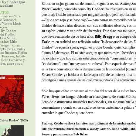
de
Ry Cooder
(por
El octavo mejor guitarrista del mundo, según la revista
Rolling St
sabalian
)
Peter Cooder
, conocido como
Ry Cooder
, ha inventado en su ú
ATOS
personaje ficticio encarnado por un gato callejero pelirrojo llama
o
: marzo 2007.
a
: Nonesuch
—"que nace rojo y se hace rojo"— para narrar un recorrido por l
la Warner Music
Unidos de hace varias décadas, con sus sindicatos obreros, sus m
agny.
: Ry Cooder
su espíritu crítico y su sinfín de libertades. Este discurso militante
tin Pradler.
que lleva realizando desde hace años
Billy Bragg
o su compatriot
 Don Smith.
itados
: Mike
Earle
, es en realidad una reflexión sobre "la desaparición de los 
 Seeger, Roland
Unidos" de aquella época, según el propio Cooder quien cumplió 
Dyke Parks, Paddy
aco Jimenez, Stefon
último 15 de marzo. El músico asegura que todas estas libertades 
 Terracon, Juliette
no existen y que hoy su país está compuesto de "consumidores" y
 René Camacho y
er, entre otros.
"ciudadanos", con "un payaso a su cabeza". Este especie de manifi
es la triste constatación de la desaparición de la solidaridad (cuan
Ravine
Cooder ya hablaba de la desaparición de las raíces), una m
nostálgica a unas épocas en las que existía todavía una convivenci
Sólo hay que echar un vistazo al estudio del autor de la mítica ba
París, Texas
, un hangar ubicado en el aeropuerto de Santa Mónica
lleno de instrumentos musicales tradicionales, sin ninguna huella 
consumismo y donde en un cuadro se lee en castellano la palabra "
entender lo que Cooder quiere decir...
Chavez Ravine" (2005)
Esta vez, Cooder vuelve a las raíces mas profundas de la música estadou
folk que recuerda inmediatamente a Woody Guthrie, Blind Willie John
Seeger y por supuesto a Bob Dylan