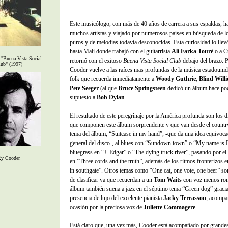
Este musicólogo, con más de 40 años de carrera a sus espaldas, h
muchos artistas y viajado por numerosos países en búsqueda de l
puros y de melodías todavía desconocidas. Esta curiosidad lo llev
hasta Mali donde trabajó con el guitarrista
Alí Farka Touré
o a C
"Buena Vista Social
retornó con el exitoso
Buena Vista Social Club
debajo del brazo. P
ub" (1997)
Cooder vuelve a las raíces mas profundas de la música estadounid
folk que recuerda inmediatamente a
Woody Guthrie, Blind Will
Pete Seeger
(al que
Bruce Springsteen
dedicó un álbum hace po
supuesto a
Bob Dylan
.
El resultado de este peregrinaje por la América profunda son los d
que componen este álbum sorprendente y que van desde el country
tema del álbum, “Suitcase in my hand”, -que da una idea equivoca
general del disco-, al blues con “Sundown town” o “My name is 
bluegrass en “J. Edgar” o “The dying truck river”, pasando por el
y Cooder
en ”Three cords and the truth”, además de los ritmos fronterizos 
in southgate”. Otros temas como “One cat, one vote, one beer” son
de clasificar ya que recuerdan a un
Tom Waits
con voz menos ron
álbum también suena a jazz en el séptimo tema “Green dog” gracia
presencia de lujo del excelente pianista
Jacky Terrasson
, acompa
ocasión por la preciosa voz de
Juliette Commagere
.
Está claro que, una vez más, Cooder está acompañado por grande