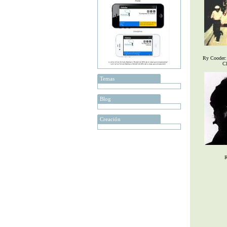
Ry Cooder: 
Cl
Temas
Blog
Creación
R