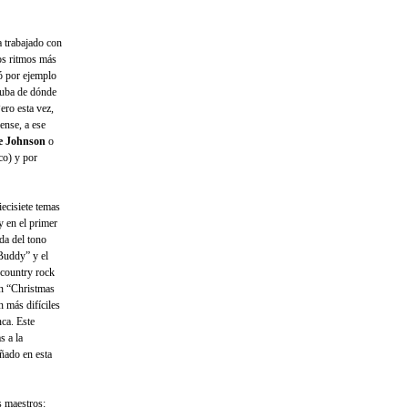
a trabajado con
os ritmos más
ó por ejemplo
uba de dónde
ero esta vez,
ense, a ese
ie Johnson
o
co) y por
iecisiete temas
 en el primer
da del tono
Buddy” y el
 country rock
en “Christmas
 más difíciles
ca. Este
s a la
ñado en esta
s maestros: