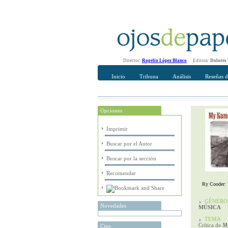
Director:
Rogelio López Blanco
Editora:
Dolores
Inicio
Tribuna
Análisis
Reseñas d
Opciones
Recomendar
Su nombre Co
Imprimir
Buscar por el Autor
Buscar por la sección
Recomendar
Ry Cooder:
GÉNERO
Novedades
MÚSICA
TEMA
Crítica de
My
Cine