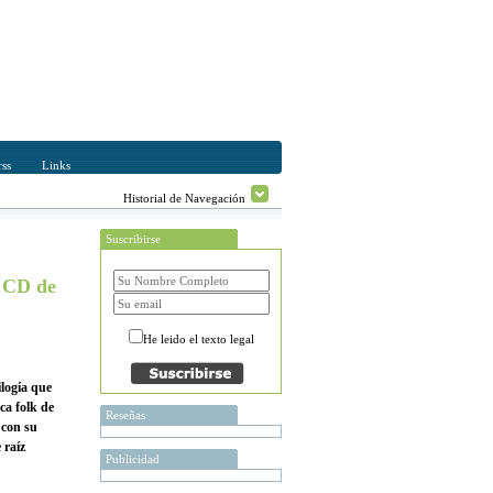
ss
Links
Historial de Navegación
Suscribirse
o CD de
He leido el texto legal
ilogía que
ca folk de
Reseñas
 con su
 raíz
Publicidad