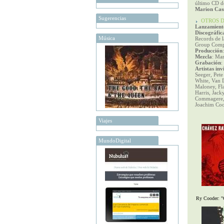
último CD 
Marion Cas
Sugerencias
OTROS D
Lanzamient
Discográfic
Música
Records de 
Group Comp
Producción
Mezcla
: Mar
Grabación
:
Artistas inv
Seeger, Pete
White, Van 
Maloney, Fl
Harris, Jacky
Commagere,
Joachim Cood
Viajes
MundoDigital
Ry Cooder: "