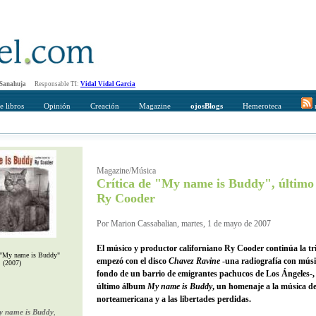
 Sanahuja
Responsable TI:
Vidal Vidal Garcia
e libros
Opinión
Creación
Magazine
ojosBlogs
Hemeroteca
r
mpleto
Direccción de correo del destinatario
Magazine/Música
Crítica de "My name is Buddy", últim
Ry Cooder
Por Marion Cassabalian, martes, 1 de mayo de 2007
El músico y productor californiano Ry Cooder continúa la tr
 "My name is Buddy"
empezó con el disco
Chavez Ravine
-una radiografía con músi
(2007)
fondo de un barrio de emigrantes pachucos de Los Ángeles-,
último álbum
My name is Buddy
, un homenaje a la música de
norteamericana y a las libertades perdidas.
 name is Buddy
,