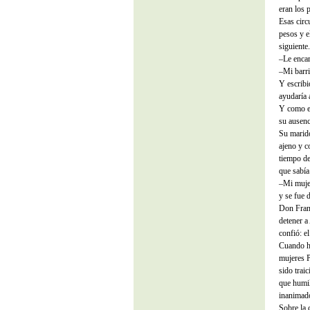
eran los 
Esas circ
pesos y e
siguiente.
–Le encar
–Mi barri
Y escribi
ayudaría 
Y como er
su ausenci
Su marido
ajeno y c
tiempo de
que sabía
–Mi mujer
y se fue d
Don Franc
detener a
confió: el
Cuando ho
mujeres 
sido trai
que humil
inanimado
Sobre la 