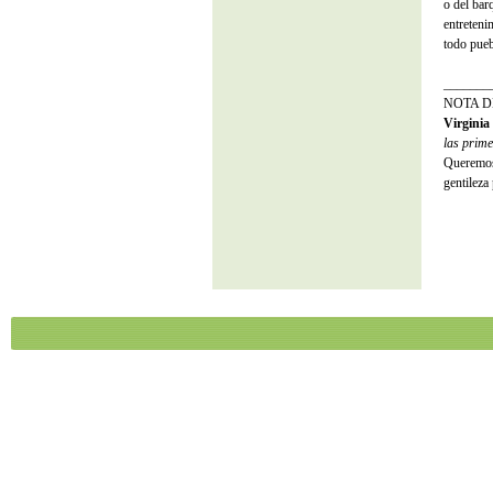
o del bar
entreteni
todo pue
_______
NOTA DE 
Virginia
las prime
Queremos 
gentileza 