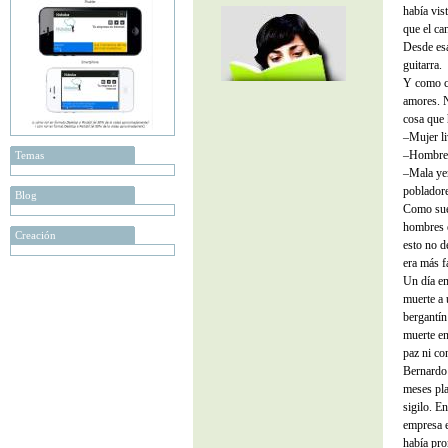
había vis
que el ca
Desde esa
guitarra.
Y como c
amores. N
cosa que 
–Mujer li
–Hombre 
Temas
–Mala yer
pobladore
Blog
Como suel
hombres e
Creación
esto no d
era más f
Un día em
muerte a 
bergantí
muerte en
paz ni co
Bernardo 
meses pla
sigilo. En
empresa e
había pro