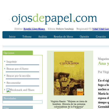
Director:
Rogelio López Blanco
Editora:
Dolores Sanahuja
Responsable TI:
Vidal Vidal Gar
Inicio
Tribuna
Análisis
Reseñas de libros
Opinión
Creación
Opciones
Recomendar
Su nombre Completo
Magazin
Imprimir
Ana y
Buscar por el Autor
Por Virgi
Buscar por la sección
En el si
Recomendar
fuga a l
noches a
María la
esposa d
Novedades
Virginia Haurie: "Mujeres en tierra de
tiempo q
hombres. Historia de las primeras
Greenhil
colonizadoras de la Patagonia"
Cine