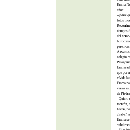
Emma Nozz
años:
–¡Mire qu
fotos mo
Recorrimo
tiempos d
del tiempo
burocráti
paren cas
A esa cas
colegio r
Patagonia
Emma admi
que por m
vívida la
Emma nac
varias mu
de Piedra
–Quiero 
mentón, a
hacen, no
¿Sabe?, aq
Emma se f
subdirect