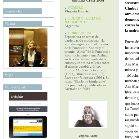
(Ediciones Carena, 2006)
secuestr
NOMBRE
Chubut u
Sugerencias
Virginia Haurie
otra des
LUGAR Y FECHA DE
demostra
NACIMIENTO
Música
cruzar l
Argentina
la notic
CURRICULUM
Especialista en temas de
participación ciudadana. Ha
Fuerte de
sido distinguida con el premio
herrero e
de la Fundación Konex y el
premio "Alicia" de la Fundación
imprudent
Reconocimiento a una Actitud
de los so
en la Vida. Actualmente dicta
cursos y coordina talleres sobre
Ana María
el género autobiográfico.
mirada y 
Libros:
El oficio de la pasión
(1991),
Mujeres solas
(992),
Viajes
–¡Mucha m
Locas por la cocina
(1998). Su
miraban p
relato "Diario de Inmigrante"
fue premiado y publicado en
Ana María
MundoDigital
Australia en 2004.
libre, es
tierra le
que habí
La Castel
como pens
rasgueado
siguió su
voces de 
Virginia Haurie
fuego, v