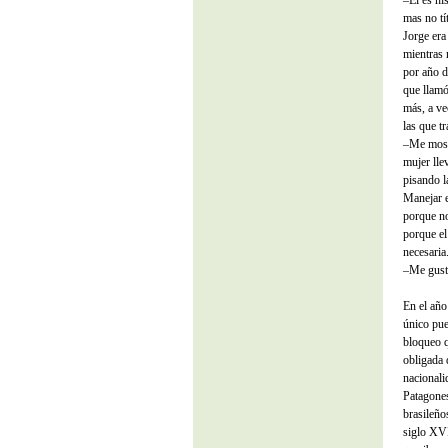
–Él es hi
mas no tí
Jorge era
mientras 
por año d
que llamó
más, a ve
las que t
–Me most
mujer lle
pisando la
Manejar e
porque no
porque el
necesaria
–Me gusta
En el año
único pue
bloqueo q
obligada 
nacionali
Patagones
brasileño
siglo XVI