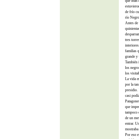
que iban 
estuviero
de frío c
río Negro
Antes de 
quinienta
desparram
tres torr
interiores
familias 
grande y 
También i
los negro
los visit
La vida e
por la ta
presidio.
casi podí
Patagones
que imped
tampoco e
de un mes
entrar. U
mostraba 
Por eso e