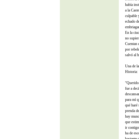
había ins
a la Cast
culpable 
echado de
embriagar
En la ciu
no supier
Cuentan q
por rebel
salvó al h
Una de la
Historia:
“Querido 
fue a dec
descansar
para mí q
qué haré 
prenda de
hay mundo
que estim
ir contigo
ha de esco
bastante 