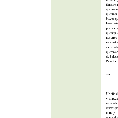
tienen el
que no me
que no te
brazos qu
hacer est
puedes es
que te pu
nosotros 
mí y así 
estoy la 
que vea c
de Palaci
Palacios)
***
Un año de
y empezar
española 
cuevas pa
tierra y 
conocido