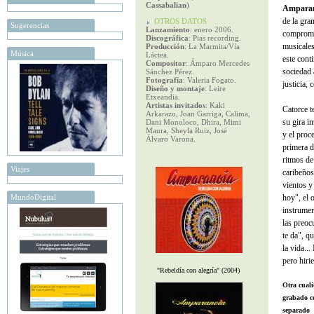
Cassabalian
)
Ampara
de la gra
OTROS DATOS
Sugerencias
Lanzamiento
: enero 2006.
compromet
Discográfica
: Pias recording.
musicales
Producción
: La Marmita/Vía
Música
Láctea.
este cont
Compositor
: Ámparo Mercedes
sociedad 
Sánchez Pérez.
Fotografía
: Valeria Fogato.
justicia,
Diseño y montaje
: Leire
Etxeandia.
Artistas invitados
: Kaki
Catorce 
Arkarazo, Joan Garriga, Calima,
su gira i
Dani Monoloco, Dhira, Mimi
Maura, Sheyla Ruiz, José
y el proc
Álvaro Varona.
primera d
ritmos de
Viajes
caribeños
vientos y
MundoDigital
hoy", el 
instrumen
las preoc
te da", q
la vida..
pero hirie
"Rebeldía con alegría" (2004)
Otra cuali
grabado c
separado