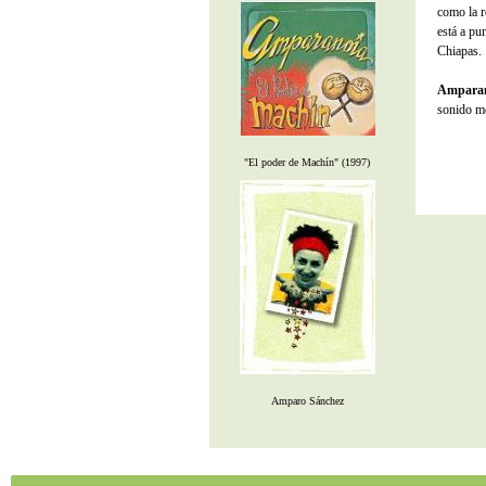
como la r
está a pu
Chiapas.
Ampara
sonido me
"El poder de Machín" (1997)
Amparo Sánchez