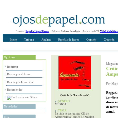
Director:
Rogelio López Blanco
Editora:
Dolores Sanahuja
Responsable TI:
Vidal Vidal Gar
Inicio
Tribuna
Análisis
Reseñas de libros
Opinión
Creación
Opciones
Recomendar
Su nombre Completo
Magazine
Imprimir
Críti
Ampa
Buscar por el Autor
Buscar por la sección
Por Mario
Recomendar
Reggae, 
Carátula de "La vida te da"
La vida t
GÉNERO
discos a
MÚSICA
Novedades
de mestiz
TEMA
actual.
La vida te da
, quinto CD de
Amparanoia
(crítica de
Marion
Cine