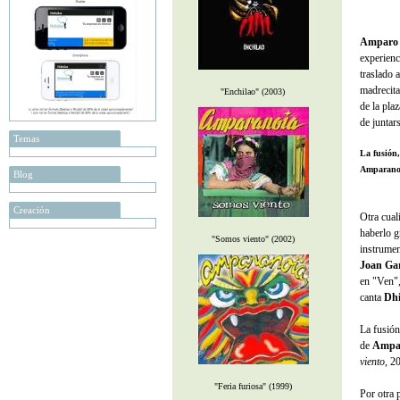
Amparo
experienc
traslado 
madrecita
"Enchilao" (2003)
de la pla
de juntar
Temas
La fusión,
Amparano
Blog
Creación
Otra cual
haberlo g
"Somos viento" (2002)
instrume
Joan Ga
en "Ven"
canta
Dh
La fusión
de
Ampa
viento
, 2
"Feria furiosa" (1999)
Por otra 