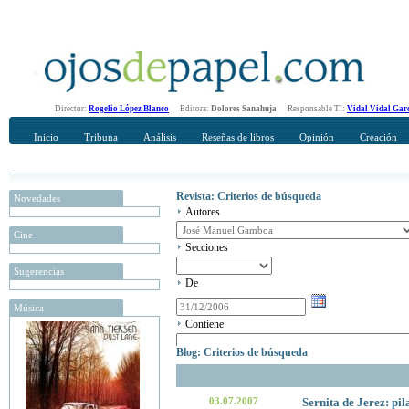
Director:
Rogelio López Blanco
Editora:
Dolores Sanahuja
Responsable TI:
Vidal Vidal Gar
Inicio
Tribuna
Análisis
Reseñas de libros
Opinión
Creación
Revista: Criterios de búsqueda
Novedades
Autores
Cine
Secciones
Sugerencias
De
Música
Contiene
Blog: Criterios de búsqueda
03.07.2007
Sernita de Jerez: pi