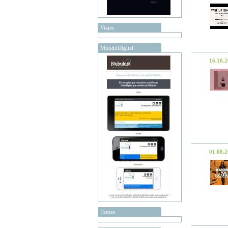
Viajes
MundoDigital
16.10.
01.08.
Temas