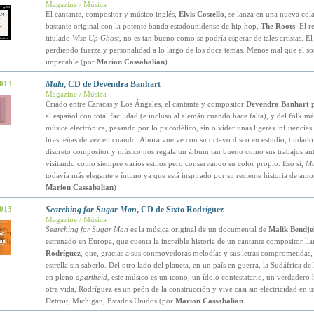
Magazine / Música
El cantante, compositor y músico inglés,
Elvis Costello
, se lanza en una nueva col
bastante original con la potente banda estadounidense de hip hop,
The Roots
. El r
titulado
Wise Up Ghost
, no es tan bueno como se podría esperar de tales artistas. E
perdiendo fuerza y personalidad a lo largo de los doce temas. Menos mal que el so
impecable (por
Marion Cassabalian
)
2013
Mala
, CD de Devendra Banhart
Magazine / Música
Criado entre Caracas y Los Ángeles, el cantante y compositor
Devendra Banhart
p
al español con total facilidad (e incluso al alemán cuando hace falta), y del folk má
música electrónica, pasando por lo psicodélico, sin olvidar unas ligeras influencias 
brasileñas de vez en cuando. Ahora vuelve con su octavo disco en estudio, titulad
discreto compositor y músico nos regala un álbum tan bueno como sus trabajos ant
visitando como siempre varios estilos pero conservando su color propio. Eso sí,
Ma
todavía más elegante e íntimo ya que está inspirado por su reciente historia de amor
Marion Cassabalian
)
2013
Searching for Sugar Man
, CD de Sixto Rodríguez
Magazine / Música
Searching for Sugar Man
es la música original de un documental de
Malik Bendjel
estrenado en Europa, que cuenta la increíble historia de un cantante compositor l
Rodríguez
, que, gracias a sus conmovedoras melodías y sus letras comprometidas,
estrella sin saberlo. Del otro lado del planeta, en un país en guerra, la Sudáfrica de
en pleno
apartheid
, este músico es un icono, un ídolo contestatario, un verdadero 
otra vida, Rodríguez es un peón de la construcción y vive casi sin electricidad en 
Detroit, Michigan, Estados Unidos (por
Marion Cassabalian