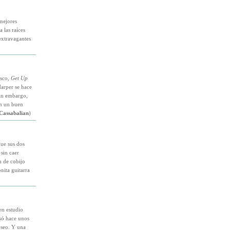
mejores
 las raíces
 extravagantes
isco,
Get Up
Harper se hace
Sin embargo,
en un buen
Cassabalian
)
que sus dos
 sin caer
n de cobijo
nita guitarra
en estudio
ó hace unos
useo. Y una