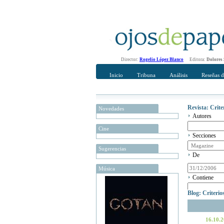
Director:
Rogelio López Blanco
Editora:
Dolores
Inicio
Tribuna
Análisis
Reseñas d
Revista: Crit
Novedades
Autores
Cine
Secciones
Sugerencias
De
Música
Contiene
Blog: Criteri
16.10.