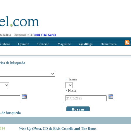
 Sanahuja
Responsable TI:
Vidal Vidal Garcia
e libros
Opinión
Creación
Magazine
ojosBlogs
Hemeroteca
r
erios de búsqueda
Temas
Hasta
os de búsqueda
2014
Wise Up Ghost
, CD de Elvis Costello and The Roots