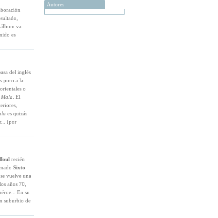
Autores
aboración
esultado,
l álbum va
nido es
asa del inglés
s puro a la
orientales o
o
Mala
. El
eriores,
la
es quizás
... (por
loul
recién
lamado
Sixto
 se vuelve una
 los años 70,
héroe... En su
un suburbio de