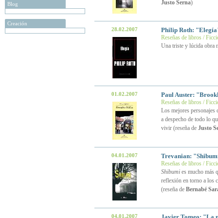
Justo Serna
)
Blog
Creación
28.02.2007
Philip Roth: "Elegí
Reseñas de libros / Ficc
Una triste y lúcida obra
01.02.2007
Paul Auster: "Brook
Reseñas de libros / Ficc
Los mejores personajes d
a despecho de todo lo qu
vivir (reseña de
Justo S
04.01.2007
Trevanian: "Shibumi
Reseñas de libros / Ficc
Shibumi
es mucho más qu
reflexión en torno a lo
(reseña de
Bernabé Sar
04.01.2007
Javier Tomeo: "La n