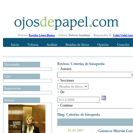
Director:
Rogelio López Blanco
Editora:
Dolores Sanahuja
Responsable TI:
Vidal Vidal Gar
Inicio
Tribuna
Análisis
Reseñas de libros
Opinión
Creación
Revista: Criterios de búsqueda
Novedades
Autores
Cine
Secciones
Sugerencias
De
Música
Contiene
Blog: Criterios de búsqueda
01.05.2007
Gustavo Martín Gar