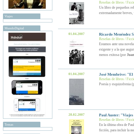
Reseñas de libros / Ficc
Un libro de pequeños rel
extremadamente breves, 
Viajes
MundoDigital
01.04.2007
Ricardo Menéndez 
Reseñas de libros / Ficc
Estamos ante una novela 
exigente y a la que augu
menos exitosa (por
Juan
01.04.2007
José Membrive: "El 
Reseñas de libros / Ficc
Poesía y esquizofrenia (
28.02.2007
Paul Auster: "Viaje
Reseñas de libros / Ficc
Temas
En la última obra de Paul
ficción, para incluir la n