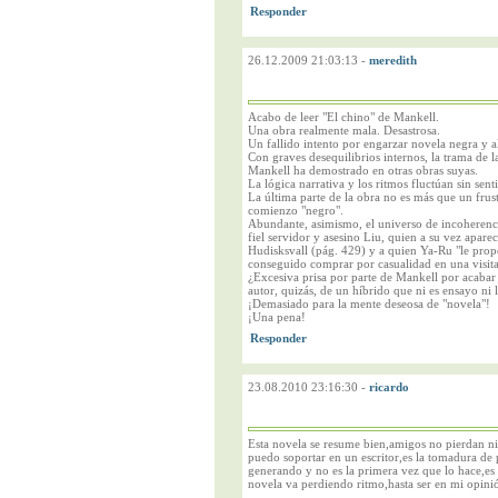
26.12.2009 21:03:13
-
meredith
Acabo de leer "El chino" de Mankell.
Una obra realmente mala. Desastrosa.
Un fallido intento por engarzar novela negra y 
Con graves desequilibrios internos, la trama de l
Mankell ha demostrado en otras obras suyas.
La lógica narrativa y los ritmos fluctúan sin sent
La última parte de la obra no es más que un frus
comienzo "negro".
Abundante, asimismo, el universo de incoherenci
fiel servidor y asesino Liu, quien a su vez apar
Hudisksvall (pág. 429) y a quien Ya-Ru "le prop
conseguido comprar por casualidad en una visita
¿Excesiva prisa por parte de Mankell por acabar 
autor, quizás, de un híbrido que ni es ensayo ni 
¡Demasiado para la mente deseosa de "novela"!
¡Una pena!
23.08.2010 23:16:30
-
ricardo
Esta novela se resume bien,amigos no pierdan ni 
puedo soportar en un escritor,es la tomadura de p
generando y no es la primera vez que lo hace,e
novela va perdiendo ritmo,hasta ser en mi opini