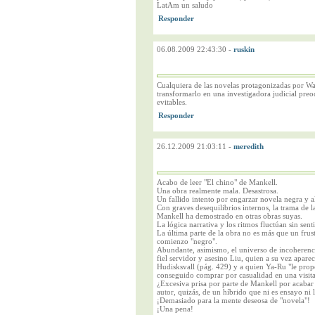
LatAm un saludo
06.08.2009 22:43:30
-
ruskin
Cualquiera de las novelas protagonizadas por Wa
transformarlo en una investigadora judicial preo
evitables.
26.12.2009 21:03:11
-
meredith
Acabo de leer "El chino" de Mankell.
Una obra realmente mala. Desastrosa.
Un fallido intento por engarzar novela negra y 
Con graves desequilibrios internos, la trama de l
Mankell ha demostrado en otras obras suyas.
La lógica narrativa y los ritmos fluctúan sin sent
La última parte de la obra no es más que un frus
comienzo "negro".
Abundante, asimismo, el universo de incoherenci
fiel servidor y asesino Liu, quien a su vez apar
Hudisksvall (pág. 429) y a quien Ya-Ru "le prop
conseguido comprar por casualidad en una visita
¿Excesiva prisa por parte de Mankell por acabar 
autor, quizás, de un híbrido que ni es ensayo ni 
¡Demasiado para la mente deseosa de "novela"!
¡Una pena!