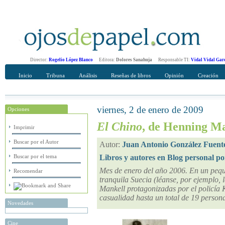
Director:
Rogelio López Blanco
Editora:
Dolores Sanahuja
Responsable TI:
Vidal Vidal Gar
Inicio
Tribuna
Análisis
Reseñas de libros
Opinión
Creación
viernes, 2 de enero de 2009
Opciones
Recomendar
Su nombre Completo
El Chino
, de Henning M
Imprimir
Buscar por el Autor
Autor:
Juan Antonio González Fuent
Buscar por el tema
Libros y autores en Blog personal po
Mes de enero del año 2006. En un pequ
Recomendar
tranquila Suecia (léanse, por ejemplo, 
Mankell protagonizadas por el policía 
casualidad hasta un total de 19 person
Novedades
Cine