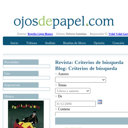
Director:
Rogelio López Blanco
Editora:
Dolores Sanahuja
Responsable TI:
Vidal Vidal Gar
Inicio
Tribuna
Análisis
Reseñas de libros
Opinión
Creación
Revista: Criterios de búsqueda
Novedades
Blog: Criterios de búsqueda
Cine
Autores
Sugerencias
Temas
De
Música
Contiene