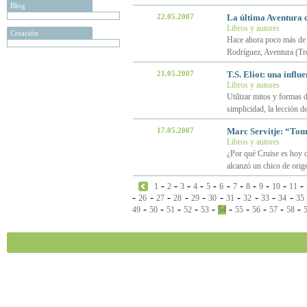
Blog
22.05.2007
La última Aventura 
Libros y autores
Creación
Hace ahora poco más de a
Rodríguez, Aventura (Tr
21.05.2007
T.S. Eliot: una influ
Libros y autores
Utilizar mitos y formas d
simplicidad, la lección de
17.05.2007
Marc Servitje: “Tom 
Libros y autores
¿Por qué Cruise es hoy d
alcanzó un chico de ori
-
-
-
-
-
-
-
-
-
-
-
1
2
3
4
5
6
7
8
9
10
11
-
-
-
-
-
-
-
-
-
-
26
27
28
29
30
31
32
33
34
35
-
-
-
-
-
-
-
-
-
-
49
50
51
52
53
54
55
56
57
58