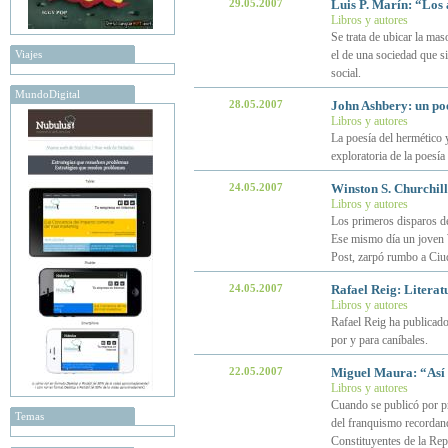
29.05.2007
Luis P. Marín: “Los 
Libros y autores
Se trata de ubicar la mas
Viajes
el de una sociedad que sin
social.
MundoDigital
28.05.2007
John Ashbery: un po
Libros y autores
La poesía del hermético 
exploratoria de la poesí
24.05.2007
Winston S. Churchill
Libros y autores
Los primeros disparos de
Ese mismo día un joven 
Post, zarpó rumbo a Ciu
24.05.2007
Rafael Reig: Literat
Libros y autores
Rafael Reig ha publicado 
por y para caníbales.
22.05.2007
Miguel Maura: “Así 
Libros y autores
Cuando se publicó por pri
Temas
del franquismo recordand
Constituyentes de la Rep