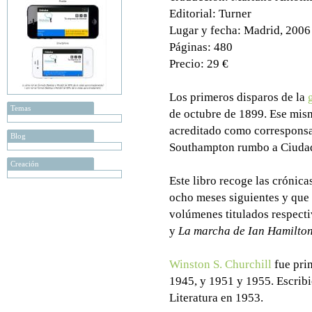
Editorial: Turner
Lugar y fecha: Madrid, 2006
Páginas: 480
Precio: 29 €
Los primeros disparos de la
Temas
de octubre de 1899. Ese mis
acreditado como corresponsa
Blog
Southampton rumbo a Ciudad
Creación
Este libro recoge las crónica
ocho meses siguientes y que 
volúmenes titulados respec
y
La marcha de Ian Hamilto
Winston S. Churchill
fue pri
1945, y 1951 y 1955. Escribi
Literatura en 1953.