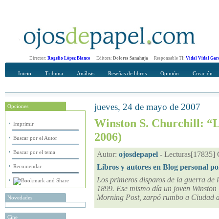
Director:
Rogelio López Blanco
Editora:
Dolores Sanahuja
Responsable TI:
Vidal Vidal Gar
Inicio
Tribuna
Análisis
Reseñas de libros
Opinión
Creación
jueves, 24 de mayo de 2007
Opciones
Recomendar
Su nombre Completo
Winston S. Churchill: “L
Imprimir
2006)
Buscar por el Autor
Buscar por el tema
Autor:
ojosdepapel
-
Lecturas[17835] 
Libros y autores en Blog personal p
Recomendar
Los primeros disparos de la guerra de l
1899. Ese mismo día un joven Winston 
Morning Post, zarpó rumbo a Ciudad 
Novedades
Cine