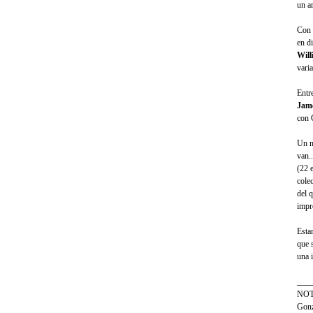
un a
Con 
en d
Will
vari
Entr
Jam
con 
Un m
van.
(22 
cole
del 
impre
Esta
que 
una i
___
NOTA
Gonz