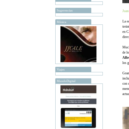
Sugerencias
Juan
La e
Música
trei
en C
direc
Much
de l
Alfr
los 
Viajes
Gran
incl
MundoDigital
con 
memo
actu