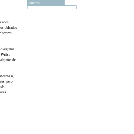
Autores
s años
dios ubicados
 actores,
ño algunos
Wells,
o algunos de
oscuros o,
ales, pero
 más
tores