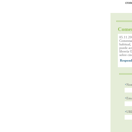
cron
Comen
05.11.20
Comentari
habitual,
puede acu
librería 
sobre cine
Nom
Ema
UR