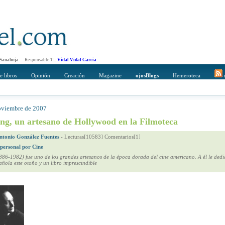
 Sanahuja
Responsable TI:
Vidal Vidal Garcia
e libros
Opinión
Creación
Magazine
ojosBlogs
Hemeroteca
r
noviembre de 2007
mpleto
Direccción de correo del destinatario
ng, un artesano de Hollywood en la Filmoteca
ntonio González Fuentes
-
Lecturas[10583] Comentarios[1]
 personal por Cine
86-1982) fue uno de los grandes artesanos de la época dorada del cine americano. A él le dedi
ñola este otoño y un libro imprescindible