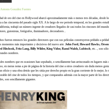
 Antonio González Fuentes
dad de oro del cine en Hollywood abarcó aproximadamente más o menos tres décadas, desde lo
nta a las cincuenta del pasado siglo XX. A lo largo de ese periodo temporal, en los grandes estu
alifornia, trabajó un número ingente de creadores llegados de casi todos los rincones del mundo:
tores, guionistas, fotógrafos, iluminadores, decoradores...
os fueron entonces los grandes directores que con sus películas construyeron peldaño a pelda
os momentos más importantes y decisivos del nuevo arte.
John Ford, Howard Hawks, Orson 
ed Hitchcok, Fritz Lang, Billy Wilder, King Vidor, Raoul Walsh, Lubitsch
, etc..., son sól
grandes nombres.
des nombres que en ocasiones han sepultado, o sencillamente han arrinconado en lugares más 
uso, en meras notas a pie de página de la historia del cine a otros creadores sin duda menos geni
un oficio y una obra detrás que les sitúa por derecho propio en la gran corriente de lo mejor, lo
rable del cine de todos los tiempos, y que comparados además con la mayor parte de los direc
ales, son sencillamente gigantes.