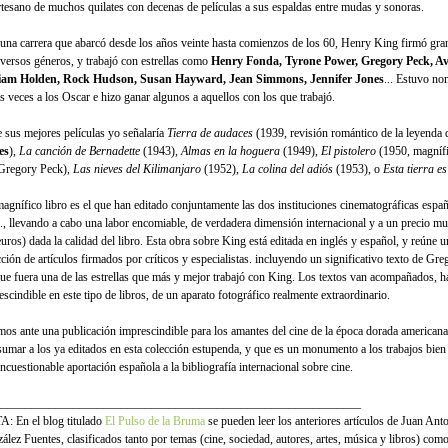
rtesano de muchos quilates con decenas de películas a sus espaldas entre mudas y sonoras.
una carrera que abarcó desde los años veinte hasta comienzos de los 60, Henry King firmó gran
iversos géneros, y trabajó con estrellas como
Henry Fonda, Tyrone Power, Gregory Peck, A
iam Holden, Rock Hudson, Susan Hayward, Jean Simmons, Jennifer Jones
... Estuvo n
as veces a los Oscar e hizo ganar algunos a aquellos con los que trabajó.
e sus mejores películas yo señalaría
Tierra de audaces
(1939, revisión romántico de la leyenda
es
),
La canción de Bernadette
(1943),
Almas en la hoguera
(1949),
El pistolero
(1950, magníf
Gregory Peck),
Las nieves del Kilimanjaro
(1952),
La colina del adiós
(1953), o
Esta tierra e
agnífico libro es el que han editado conjuntamente las dos instituciones cinematográficas españ
.., llevando a cabo una labor encomiable, de verdadera dimensión internacional y a un precio m
euros) dada la calidad del libro. Esta obra sobre King está editada en inglés y español, y reúne 
cción de artículos firmados por críticos y especialistas. incluyendo un significativo texto de Gr
que fuera una de las estrellas que más y mejor trabajó con King. Los textos van acompañados, ha
scindible en este tipo de libros, de un aparato fotográfico realmente extraordinario.
mos ante una publicación imprescindible para los amantes del cine de la época dorada americana
sumar a los ya editados en esta colección estupenda, y que es un monumento a los trabajos bien
ncuestionable aportación española a la bibliografía internacional sobre cine.
_____________________________________________________________
: En el blog titulado
El Pulso de la Bruma
se pueden leer los anteriores artículos de Juan Ant
ález Fuentes, clasificados tanto por temas (cine, sociedad, autores, artes, música y libros) com