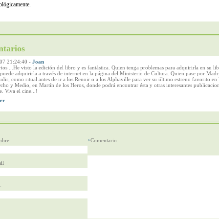
ológicamente.
tarios
07 21:24:40
-
Joan
os ...He visto la edición del libro y es fantástica. Quien tenga problemas para adquirirla en su lib
 puede adquirirla a través de internet en la página del Ministerio de Cultura. Quien pase por Madr
dir, como ritual antes de ir a los Renoir o a los Alphaville para ver su último estreno favorito en
Ocho y Medio, en Martín de los Heros, donde podrá encontrar ésta y otras interesantes publicacio
. Viva el cine...!
bre
Comentario
il
L