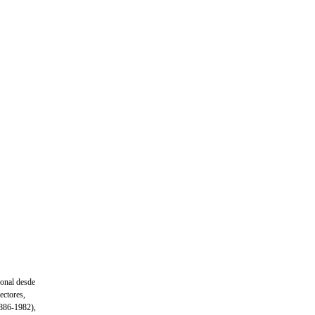
ional desde
ectores,
886-1982),