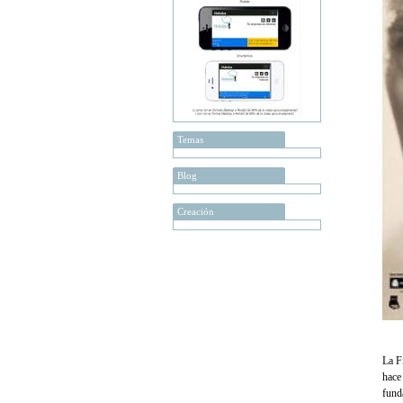
Temas
Blog
Creación
La F
hace
fund