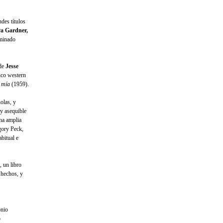
des títulos
va Gardner,
ominado
 de
Jesse
ico western
s mía
(1959).
olas, y
uy asequible
una amplia
egory Peck,
bitual e
, un libro
 hechos, y
onio
o