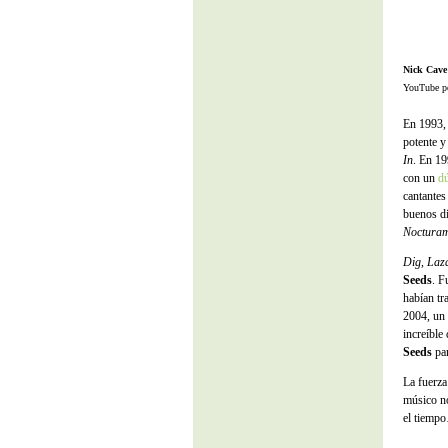
Nick Cave
YouTube p
En 1993
potente 
In
. En 1
con un
d
cantantes
buenos d
Noctura
Dig, Laza
Seeds
. F
habían tr
2004, un 
increíble
Seeds
par
La fuerza
músico no
el tiemp