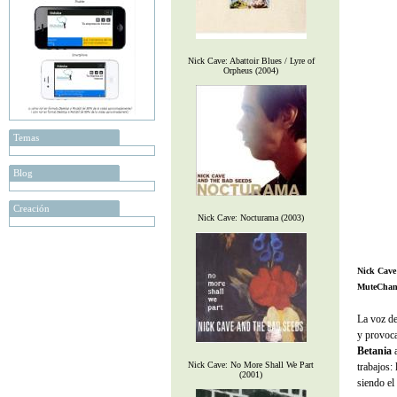
Nick Cave: Abattoir Blues / Lyre of
Orpheus (2004)
Temas
Blog
Creación
Nick Cave: Nocturama (2003)
Nick Cave
MuteChan
La voz d
y provoca
Betania
a
Nick Cave: No More Shall We Part
trabajos:
(2001)
siendo el