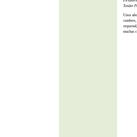
Firstbor
Tender P
Unos año
cumbres, 
orquestal
muchas cr