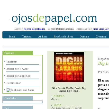
Director:
Rogelio López Blanco
Editora:
Dolores Sanahuja
Responsable TI:
Vidal Vidal Gar
Inicio
Tribuna
Análisis
Reseñas de libros
Opinión
Creación
Opciones
Recomendar
Su nombre Completo
Magazine
Imprimir
Dig L
Buscar por el Autor
Por Mari
Buscar por la sección
El austr
Recomendar
junto a 
Nick Cave & The Bad Seeds: Dig
desgarra
Lazarus dig!!! (2008)
musical 
GÉNERO
sorprend
Novedades
Música
TEMA
Dig, Lazarus, Dig!!!
, CD de
Cine