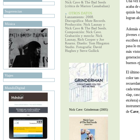
Una vez m
Nick Cave & The Bad Seeds
(crítica de Marion Cassabalian)
acaba de 
Sugerencias
quizás b
OTROS DATOS
Lanzamiento: 2008.
logran al
Discográfica: Mute Records.
Música
Producción: Nick Launay y
Nick Cave & The Bad Seeds.
Además de
Composición: Nick Cave.
jóvenes c
Grabación y mezcla: Nick
Launay, Rich Cooper y Joe
escriben 
Kearns. Diseño: Tom Hingston
pasa lo 
Studio. Fotografía: David
Hughes y Steve Gullick
más visto
generacio
buenos e
El último
Viajes
color tan
recuerdan
MundoDigital
cada tema
slap, cas
etcétera)
instrumen
Nick Cave: Grinderman (2005)
de
Cave
,