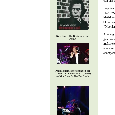
con una s
La potenc
“Lie Down
histéricos
Otras can
“Moonland
A lo larg
Nick Cave: The Boatman’s Call
ganó cad
(1997)
intérpret
ahora sup
acompaña
Página oficial de presentación del
CD de "Dig Lazarus dig!!!" (2008)
de Nick Cave & The Bad Seeds