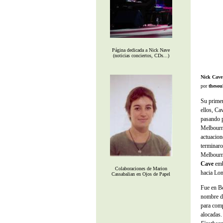
Página dedicada a Nick Nave
(noticias conciertos, CDs...)
Nick Cave
por
thesou
Su prime
ellos, Ca
pasando p
Melbourne
actuacion
terminaro
Melbourne
Cave
emb
Colaboraciones de Marion
hacia Lon
Cassabalian en Ojos de Papel
Fue en Be
nombre de
para comp
alocadas.