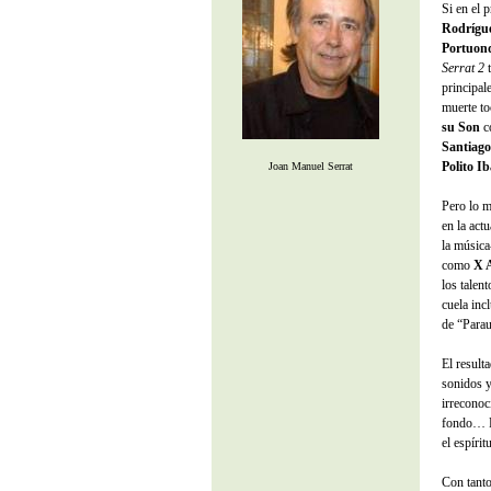
Si en el 
Rodrígu
Portuon
Serrat 2
t
principal
muerte to
su Son
co
Santiago
Polito I
Joan Manuel Serrat
Pero lo m
en la act
la música
como
X 
los talen
cuela inc
de “Parau
El result
sonidos y
irreconoci
fondo… De
el espírit
Con tanto