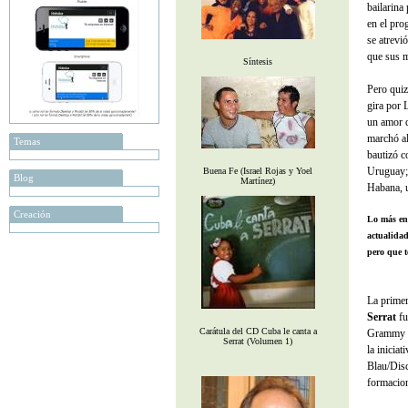
bailarina
en el pro
se atrevi
que sus m
Síntesis
Pero quiz
gira por 
un amor q
marchó al
Temas
bautizó 
Uruguay;
Buena Fe (Israel Rojas y Yoel
Blog
Martínez)
Habana, u
Creación
Lo más env
actualidad
pero que t
La primer
Serrat
fu
Carátula del CD Cuba le canta a
Grammy La
Serrat (Volumen 1)
la iniciat
Blau/Disc
formacion