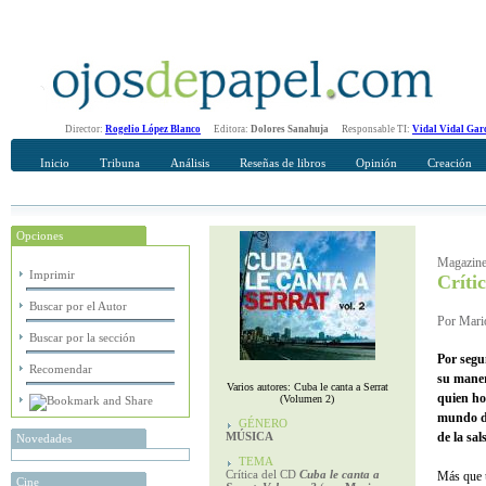
Director:
Rogelio López Blanco
Editora:
Dolores Sanahuja
Responsable TI:
Vidal Vidal Gar
Inicio
Tribuna
Análisis
Reseñas de libros
Opinión
Creación
Opciones
Recomendar
Su nombre Completo
Magazine
Imprimir
Críti
Buscar por el Autor
Por Mario
Buscar por la sección
Por segu
Recomendar
su mane
Varios autores: Cuba le canta a Serrat
quien ho
(Volumen 2)
mundo de
GÉNERO
MÚSICA
de la sal
Novedades
TEMA
Crítica del CD
Cuba le canta a
Más que u
Cine