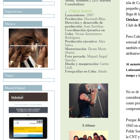
Serrat, Volumen 2
(por
Marion
isla de C
Cassabalian
)
pequeño p
Sugerencias
OTROS DATOS
llega de 
Lanzamiento
: 2007.
Producción
: Discmedi-Blau.
Orishas
y
Dirección y desarrollo de
Música
Club
de
producción
: Joan Surribas.
Coordinación ejecutiva en
Cuba
: Vivian Armenteros
Pero Cuba
Rodríguez.
Producción ejecutiva
: Alex
sensual 
Salva.
también e
Masterización
: Dyam Music
(París) .
atribuirs
Foto portada
: Miquel Ángel
Sancho.
Diseño y maquetación
: Carles
Al autent
Llull.
Latinoamér
Fotografías en Cuba
: Alside.
Viajes
tiempo y l
MundoDigital
No es de 
considera
como prof
compromis
Porque
J
1943 en e
X Alfonso
Poble Sec
la CNT y 