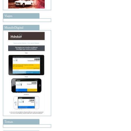
Viajes
MundoDigital
Temas