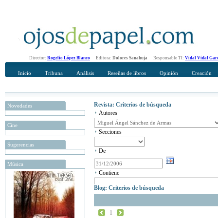
Director:
Rogelio López Blanco
Editora:
Dolores Sanahuja
Responsable TI:
Vidal Vidal Gar
Inicio
Tribuna
Análisis
Reseñas de libros
Opinión
Creación
Revista: Criterios de búsqueda
Novedades
Autores
Cine
Secciones
Sugerencias
De
Música
Contiene
Blog: Criterios de búsqueda
1