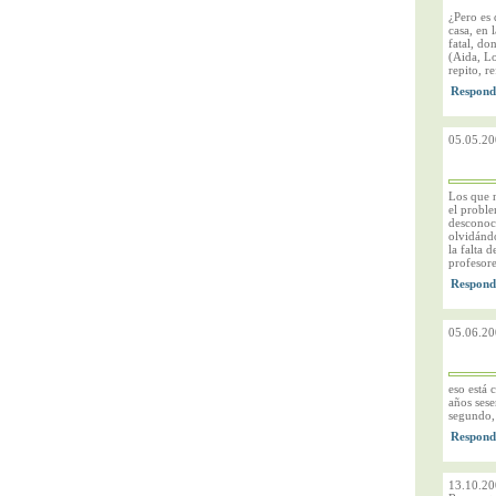
¿Pero es 
casa, en 
fatal, do
(Aida, Lo
repito, re
05.05.20
Los que 
el proble
desconoc
olvidándo
la falta 
profesor
05.06.20
eso está 
años ses
segundo,
13.10.20