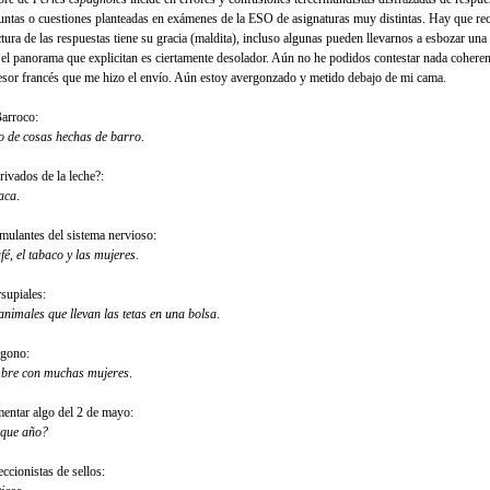
untas o cuestiones planteadas en exámenes de la ESO de asignaturas muy distintas. Hay que re
ctura de las respuestas tiene su gracia (maldita), incluso algunas pueden llevarnos a esbozar una
 el panorama que explicitan es ciertamente desolador. Aún no he podidos contestar nada coheren
esor francés que me hizo el envío. Aún estoy avergonzado y metido debajo de mi cama.
Barroco:
lo de cosas hechas de barro.
rivados de la leche?:
aca
.
imulantes del sistema nervioso:
fé, el tabaco y las mujeres
.
supiales:
animales que llevan las tetas en una bolsa
.
ígono:
re con muchas mujeres
.
entar algo del 2 de mayo:
que año?
ccionistas de sellos: