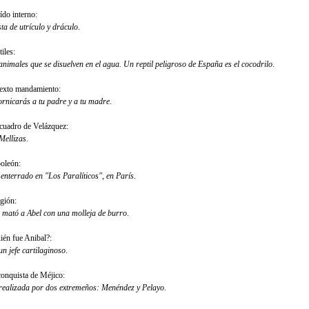
ído interno:
ta de utrículo y dráculo
.
iles:
animales que se disuelven en el agua. Un reptil peligroso de España es el cocodrilo
.
sexto mandamiento:
ornicarás a tu padre y a tu madre.
cuadro de Velázquez:
Mellizas
.
oleón:
 enterrado en "Los Paralíticos", en París
.
igión:
 mató a Abel con una molleja de burro
.
ién fue Anibal?:
un jefe cartilaginoso
.
conquista de Méjico:
realizada por dos extremeños: Menéndez y Pelayo
.