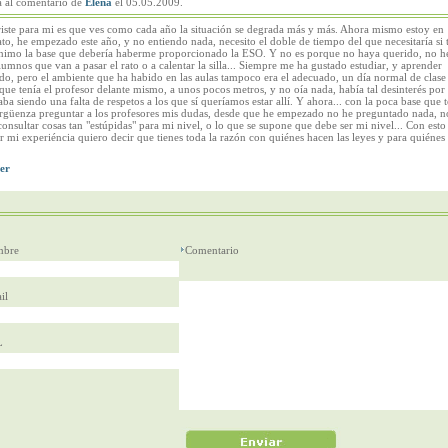
a al comentario de
Elena
el 05.05.2009.
iste para mi es que ves como cada año la situación se degrada más y más. Ahora mismo estoy en
ato, he empezado este año, y no entiendo nada, necesito el doble de tiempo del que necesitaría si 
imo la base que debería haberme proporcionado la ESO. Y no es porque no haya querido, no h
lumnos que van a pasar el rato o a calentar la silla... Siempre me ha gustado estudiar, y aprender
o, pero el ambiente que ha habido en las aulas tampoco era el adecuado, un día normal de clase
que tenía el profesor delante mismo, a unos pocos metros, y no oía nada, había tal desinterés por
ba siendo una falta de respetos a los que sí queríamos estar allí. Y ahora... con la poca base que 
rgüenza preguntar a los profesores mis dudas, desde que he empezado no he preguntado nada, 
consultar cosas tan "estúpidas" para mi nivel, o lo que se supone que debe ser mi nivel... Con est
r mi experiéncia quiero decir que tienes toda la razón con quiénes hacen las leyes y para quiénes 
bre
Comentario
il
L