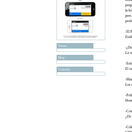
preg
la le
pero
prof
-El 
Esti
Temas
-¿De
La v
Blog
-Est
El ca
Creación
-Mar
Los 
-Pol
Homb
-Com
¿De 
-Cole