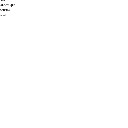
conocer que
 sonrisa,
te al