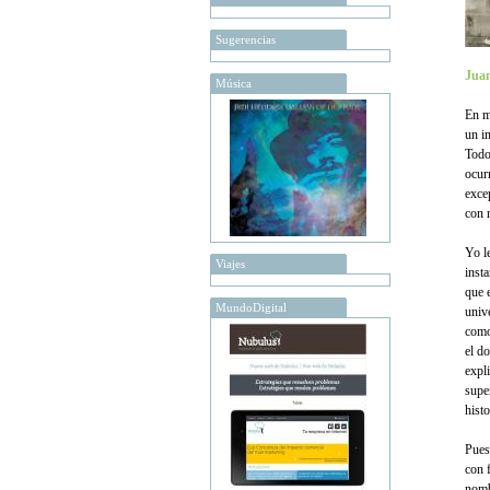
Sugerencias
Juan
Música
En 
un i
Todo
ocur
exce
con r
Yo l
Viajes
inst
que 
MundoDigital
univ
como 
el d
expl
super
histo
Pues
con 
nom