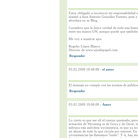
Estoy obligado a reconocer mi responsabilidad en
insistió a Juan Antonio González Fuentes, pese a 
abordara en su Blog.
Considero que la única verdad de toda esta histor
entre sus manos GW, aunque puede que también 
Me voy a masticar ajos.
Rogelio López Blanco
Director de www.ojosdepapel.com
03.02.2009 18:48:08
-
el autor
El mensaje no cumple con las normas de públic
03.02.2009 19:00:08
-
Autor
Lo cierto es que me olí el cuerno quemado; pero
actuación de Wyoming es de Goya y de Oscar, si
subraya esta anécdota wyominesca, es que ya no 
un abuso de todo lo que circula por internet. En
circunstancias las llamamos "ruido". Y sí, hay 