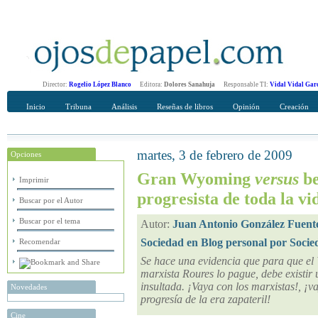
Director:
Rogelio López Blanco
Editora:
Dolores Sanahuja
Responsable TI:
Vidal Vidal Gar
Inicio
Tribuna
Análisis
Reseñas de libros
Opinión
Creación
martes, 3 de febrero de 2009
Opciones
Recomendar
Su nombre Completo
Gran Wyoming
versus
be
Imprimir
progresista de toda la vi
Buscar por el Autor
Buscar por el tema
Autor:
Juan Antonio González Fuent
Sociedad en Blog personal por Socie
Recomendar
Se hace una evidencia que para que el 
marxista Roures lo pague, debe existir
insultada. ¡Vaya con los marxistas!, ¡va
Novedades
progresía de la era zapateril!
Cine