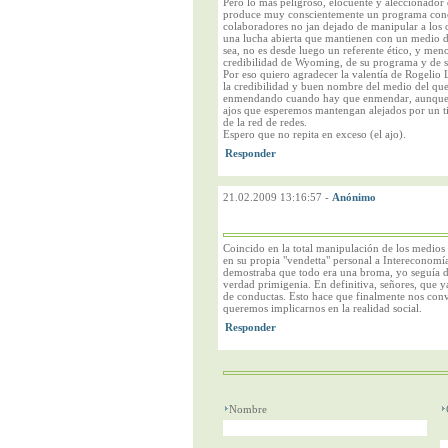
Pero lo más peligroso, elocuente y aleccionador d
produce muy conscientemente un programa concr
colaboradores no jan dejado de manipular a los 
una lucha abierta que mantienen con un medio 
sea, no es desde luego un referente ético, y men
credibilidad de Wyoming, de su programa y de s
Por eso quiero agradecer la valentía de Rogelio 
la credibilidad y buen nombre del medio del que
enmendando cuando hay que enmendar, aunque s
ajos que esperemos mantengan alejados por un ti
de la red de redes.
Espero que no repita en exceso (el ajo).
21.02.2009 13:16:57
-
Anónimo
Coincido en la total manipulación de los medios
en su propia "vendetta" personal a Intereconomía
demostraba que todo era una broma, yo seguía du
verdad primigenia. En definitiva, señores, que ya
de conductas. Esto hace que finalmente nos conv
queremos implicarnos en la realidad social.
Nombre