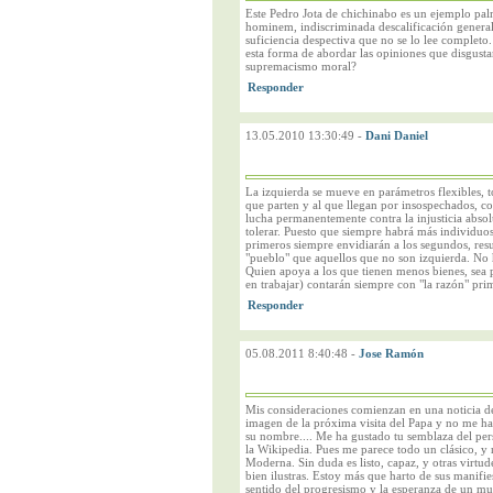
Este Pedro Jota de chichinabo es un ejemplo pal
hominem, indiscriminada descalificación general 
suficiencia despectiva que no se lo lee complet
esta forma de abordar las opiniones que disgus
supremacismo moral?
13.05.2010 13:30:49
-
Dani Daniel
La izquierda se mueve en parámetros flexibles, 
que parten y al que llegan por insospechados, co
lucha permanentemente contra la injusticia absol
tolerar. Puesto que siempre habrá más individuo
primeros siempre envidiarán a los segundos, resu
"pueblo" que aquellos que no son izquierda. No h
Quien apoya a los que tienen menos bienes, sea 
en trabajar) contarán siempre con "la razón" pri
05.08.2011 8:40:48
-
Jose Ramón
Mis consideraciones comienzan en una noticia d
imagen de la próxima visita del Papa y no me ha
su nombre.... Me ha gustado tu semblaza del pers
la Wikipedia. Pues me parece todo un clásico, y n
Moderna. Sin duda es listo, capaz, y otras virtu
bien ilustras. Estoy más que harto de sus manifie
sentido del progresismo y la esperanza de un mund