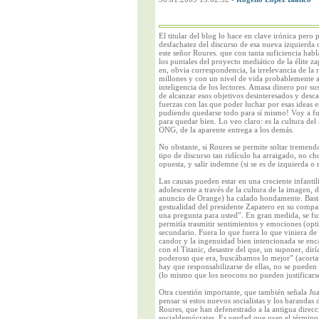
El titular del blog lo hace en clave irónica per
desfachatez del discurso de esa nueva izquierda
este señor Roures. que con tanta suficiencia hab
los puntales del proyecto mediático de la élite z
en, obvia correspondencia, la irrelevancia de la r
millones y con un nivel de vida probablemente alg
inteligencia de los lectores. Amasa dinero por s
de alcanzar esos objetivos desinteresados y desc
fuerzas con las que poder luchar por esas ideas e
pudiendo quedarse todo para sí mismo! Voy a fun
para quedar bien. Lo veo claro: es la cultura del
ONG, de la aparente entrega a los demás.
No obstante, si Roures se permite soltar tremenda
tipo de discurso tan ridículo ha arraigado, no c
opuesta, y salir indemne (si se es de izquierda o 
Las causas pueden estar en una creciente infanti
adolescente a través de la cultura de la imagen, 
anuncio de Orange) ha calado hondamente. Basta
gestualidad del presidente Zapatero en su compa
una pregunta para usted”. En gran medida, se fu
permitía trasmitir sentimientos y emociones (o
secundario. Fuera lo que fuera lo que viniera de u
candor y la ingenuidad bien intencionada se enca
con el Titanic, desastre del que, un suponer, di
poderoso que era, buscábamos lo mejor” (acortar 
hay que responsabilizarse de ellas, no se pueden 
(lo mismo que los neocons no pueden justificars
Otra cuestión importante, que también señala Jua
pensar si estos nuevos socialistas y los baranda
Roures, que han defenestrado a la antigua direc
socialdemócratas. Es verdad que usan el término