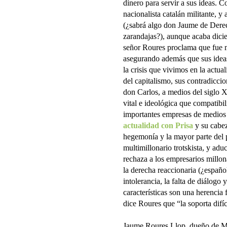
dinero para servir a sus ideas. 
nacionalista catalán militante, 
(¿sabrá algo don Jaume de Dere
zarandajas?), aunque acaba dici
señor Roures proclama que fue m
asegurando además que sus idea
la crisis que vivimos en la actual
del capitalismo, sus contradiccio
don Carlos, a medios del siglo X
vital e ideológica que compatibil
importantes empresas de medios
actualidad con Prisa
y su cabez
hegemonía y la mayor parte del 
multimillonario trotskista, y ad
rechaza a los empresarios millo
la derecha reaccionaria (¿español
intolerancia, la falta de diálogo 
características son una herencia 
dice Roures que “la soporta difí
Jaume Roures Llop, dueño de Med