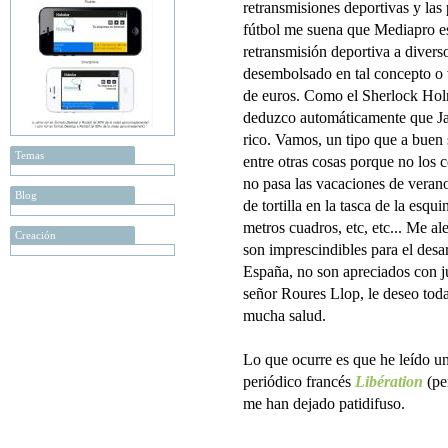
retransmisiones deportivas y la
fútbol me suena que Mediapro e
retransmisión deportiva a divers
desembolsado en tal concepto o 
de euros. Como el Sherlock Holm
deduzco automáticamente que Jau
rico. Vamos, un tipo que a buen 
Temas
entre otras cosas porque no los 
no pasa las vacaciones de vera
Blog
de tortilla en la tasca de la esq
metros cuadros, etc, etc... Me a
Creación
son imprescindibles para el desar
España, no son apreciados con ju
señor Roures Llop, le deseo toda
mucha salud.
Lo que ocurre es que he leído u
periódico francés
Libération
(pe
me han dejado patidifuso.