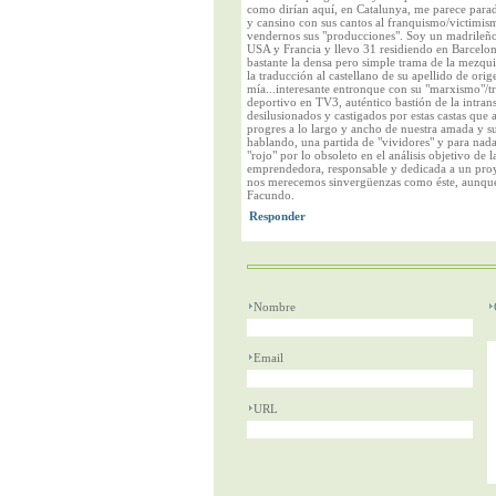
como dirían aquí, en Catalunya, me parece parad
y cansino con sus cantos al franquismo/victimis
vendernos sus "producciones". Soy un madrileño
USA y Francia y llevo 31 residiendo en Barcelo
bastante la densa pero simple trama de la mezqui
la traducción al castellano de su apellido de or
mía...interesante entronque con su "marxismo"/t
deportivo en TV3, auténtico bastión de la intran
desilusionados y castigados por estas castas que 
progres a lo largo y ancho de nuestra amada y s
hablando, una partida de "vividores" y para nada
"rojo" por lo obsoleto en el análisis objetivo de l
emprendedora, responsable y dedicada a un proye
nos merecemos sinvergüenzas como éste, aunque 
Facundo.
Nombre
Email
URL