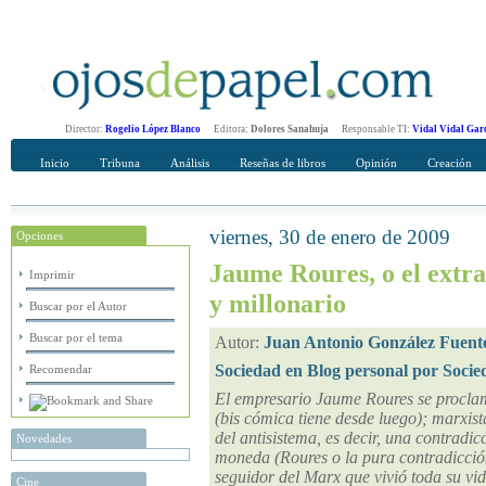
Director:
Rogelio López Blanco
Editora:
Dolores Sanahuja
Responsable TI:
Vidal Vidal Gar
Inicio
Tribuna
Análisis
Reseñas de libros
Opinión
Creación
viernes, 30 de enero de 2009
Opciones
Recomendar
Su nombre Completo
Jaume Roures, o el extra
Imprimir
y millonario
Buscar por el Autor
Buscar por el tema
Autor:
Juan Antonio González Fuent
Sociedad en Blog personal por Socie
Recomendar
El empresario Jaume Roures se proclam
(bis cómica tiene desde luego); marxist
del antisistema, es decir, una contradi
Novedades
moneda (Roures o la pura contradicció
seguidor del Marx que vivió toda su vid
Cine