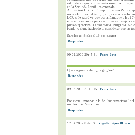
estilo de los que, con su sectarismo, contribuyero
en la Segunda República española.
Así, un trotskista antifranquista, como Roures, 
no se olvide este detalle, que quería la revoluci
LCR, si lo sabré yo que por ahí anduve a los 16)
izquierda española para decir qué es franquista
pues despreciaba la democracia “burguesa” tanto
fondo lo sigue haciendo al considerar que las te
Saludos (e ideales al 10 por ciento)
09.02.2009 20:45:41
-
Pedro Jota
Qué vergüenza de... ¿blog? ¿No?
09.02.2009 21:10:16
-
Pedro Jota
Por cierto, impagable lo del "supremacismo" del 
mucho más. Vaya panda...
12.02.2009 8:49:52
-
Rogelio López Blanco