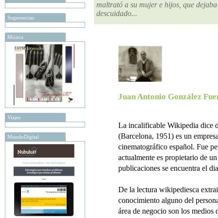
maltrató a su mujer e hijos, que dejab
descuidado...
Sugerencias
Música
Juan Antonio González Fue
Viajes
La incalificable Wikipedia dice
(Barcelona, 1951) es un empresa
MundoDigital
cinematográfico español. Fue per
actualmente es propietario de u
publicaciones se encuentra el di
De la lectura wikipediesca extra
conocimiento alguno del persona
área de negocio son los medios 