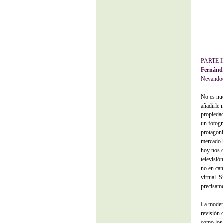
PARTE I
Fernánd
Nevandoe
No es nue
añadirle 
propiedad
un fotogr
protagoni
mercado h
hoy nos 
televisió
no en cam
virtual. 
precisame
La moder
revisión 
como los 