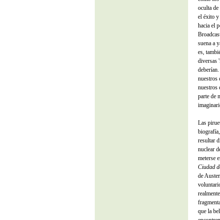
oculta de
el éxito 
hacia el 
Broadcast
suena a 
es, tambié
diversas 
deberían.
nuestros 
nuestros 
parte de n
imaginario
Las pirue
biografía
resultar 
nuclear d
meterse e
Ciudad de
de Auste
voluntari
realmente
fragmenta
que la be