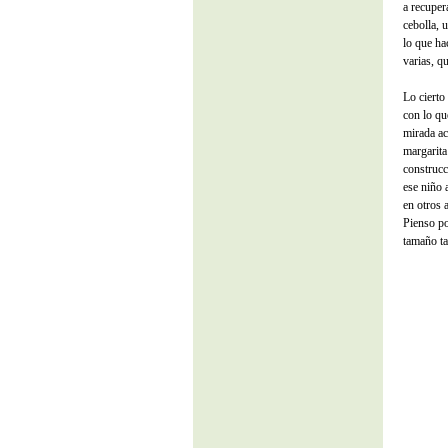
a recuper
cebolla, 
lo que ha
varias, qu
Lo cierto
con lo qu
mirada ac
margarita 
construcc
ese niño 
en otros 
Pienso po
tamaño ta