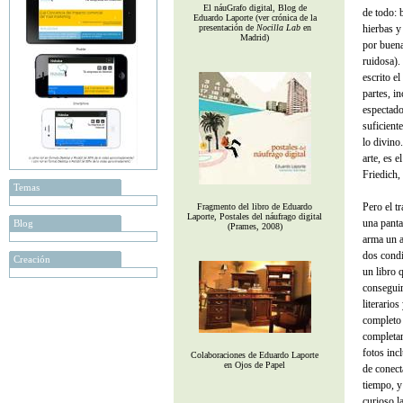
El náuGrafo digital, Blog de
de todo: 
Eduardo Laporte (ver crónica de la
presentación de
Nocilla Lab
en
hierbas y
Madrid)
por buena
ruidosa).
escrito e
partes, i
espectador
suficient
lo divino
arte, es 
Friedich,
Temas
Pero el t
Fragmento del libro de Eduardo
Laporte, Postales del náufrago digital
una panta
Blog
(Prames, 2008)
arma un a
dos condi
Creación
un libro 
conseguir
literario
complet
completam
fotos inc
Colaboraciones de Eduardo Laporte
en Ojos de Papel
de conect
tiempo, y
curioso l