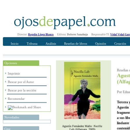
Director:
Rogelio López Blanco
Editora:
Dolores Sanahuja
Responsable TI:
Vidal Vidal Gar
Inicio
Tribuna
Análisis
Reseñas de libros
Opinión
Creación
Opciones
Recomendar
Su nombre Completo
Reseñas d
Imprimir
Agust
(Alfa
Buscar por el Autor
Buscar por la sección
Por Eduar
Recomendar
Tercera 
Agustín 
fragment
Novedades
a sus li
lindante 
Agustín Fernández Mallo:
Nocilla
contenid
Cine
Lab
(Alfaguara, 2009)