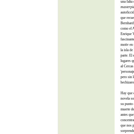
una falta 
masterpi
autoficci
que recue
Bernhard 
como el 
Enrique V
fascinant
motiv en 
la isla d
parte. El 
lugares q
al Cercas
'personaj
pero sin 
hechizaro
Hay que e
novela so
su punto 
muerte de
antes que
concentra
que nos p
sorprende