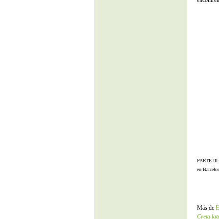
encontrem
PARTE III
en Barcelo
Más de
E
Creta lat