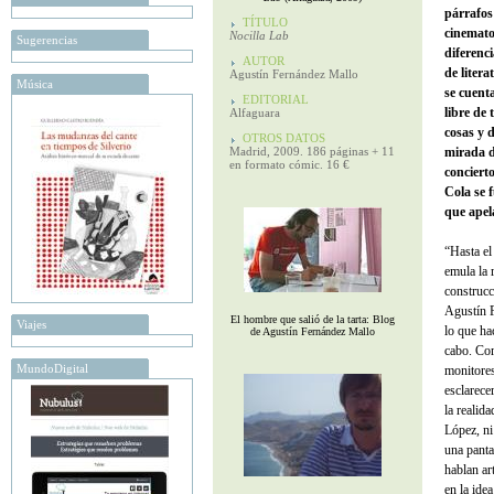
párrafos
TÍTULO
cinemato
Nocilla Lab
Sugerencias
diferenci
AUTOR
de litera
Agustín Fernández Mallo
Música
se cuent
EDITORIAL
libre de
Alfaguara
cosas y 
OTROS DATOS
Madrid, 2009. 186 páginas + 11
mirada d
en formato cómic. 16 €
conciert
Cola se 
que apela
“Hasta el
emula la 
construcc
Agustín 
El hombre que salió de la tarta: Blog
Viajes
lo que ha
de Agustín Fernández Mallo
cabo. Co
MundoDigital
monitores
esclarece
la reali
López, n
una panta
hablan ar
en la ide