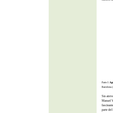
Parte I:
Agu
Barcelona 
Sin atrev
Manuel Vi
fascinant
parte del