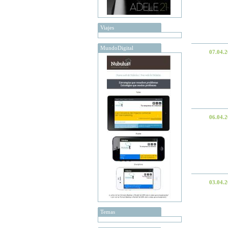
Viajes
MundoDigital
07.04.
06.04.
03.04.
Temas