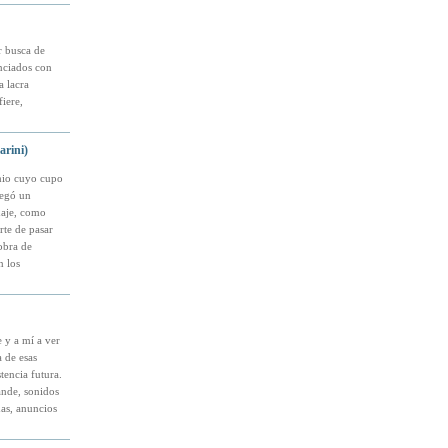
r busca de
unciados con
a lacra
iere,
arini)
emio cuyo cupo
legó un
naje, como
rte de pasar
obra de
n los
 y a mí a ver
 de esas
tencia futura.
ande, sonidos
as, anuncios