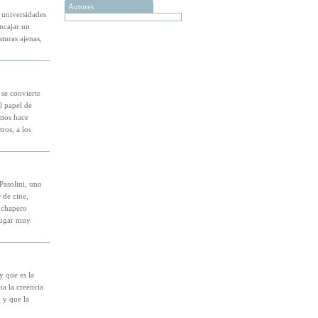
Autores
 universidades
encajar un
turas ajenas,
se convierte
l papel de
 nos hace
ros, a los
Pasolini, uno
 de cine,
n chapero
 lugar muy
y que es la
ia la creencia
, y que la