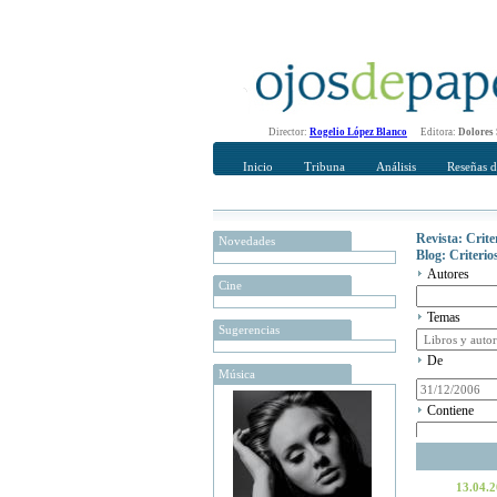
Director:
Rogelio López Blanco
Editora:
Dolores
Inicio
Tribuna
Análisis
Reseñas d
Revista: Crit
Novedades
Blog: Criteri
Autores
Cine
Temas
Sugerencias
De
Música
Contiene
13.04.