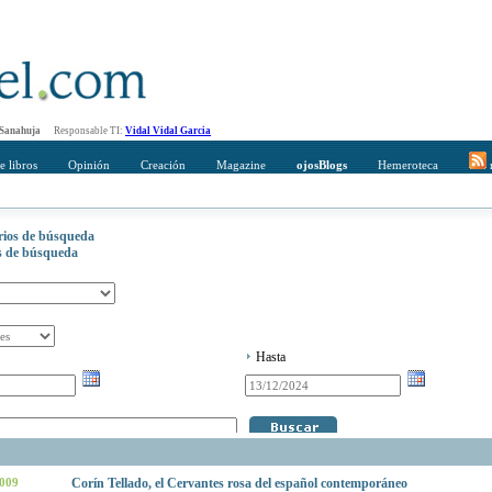
 Sanahuja
Responsable TI:
Vidal Vidal Garcia
e libros
Opinión
Creación
Magazine
ojosBlogs
Hemeroteca
r
erios de búsqueda
os de búsqueda
Hasta
2009
Corín Tellado, el Cervantes rosa del español contemporáneo