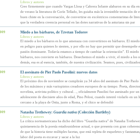
Libros y autores
Creo firmemente que cuando Vargas Llosa y Cabrera Infante alabaron en su día en
de verano la literatura de Corín Tellado, les guiaba más la irresistible tentación de 
buen chiste en la conversación, de convertirse en excéntricos comentaristas de litera
que la verdadera creencia personal en las dotes narrativas de la asturiana sin par
2009
Miedo a los bárbaros, de Tzvetan Todorov
Libros y autores
El miedo a los bárbaros es lo que amenaza con convertirnos en bárbaros. El miedo 
en peligro para quienes lo sienten, y por ello no hay que permitir que desempeñe e
pasión dominante. Todavía estamos a tiempo de cambiar la orientación”. El miedo
bárbaros, nos convierte en bárbaros. Desechemos el miedo a vivir, el miedo a los ot
demás, esa es al esencia, también, de nuestra civilización. Seamos, pues, civilizados
2009
El asesinato de Pier Paolo Pasolini: nuevos datos
Libros y autores
El próximo dos de noviembre se cumplirán ya 34 años del asesinato de Pier Paolo 
de los máximos y más variopintos creadores europeos de su tiempo. Poeta, director
novelista, activista político y cultural…, oficialmente Pasolini fue asesinado por u
adolescente de diecisiete años de edad, Pino Pelosi, cuando intentó violarlo en un
cercano a la playa de Ostia, junto a Roma, y el chico se defendió
2009
Natasha Trethewey:
Guardia nativa
(Colección Bartleby)
Libros y autores
La crítica norteamericana ha dicho del libro “Guardia nativa” de Natasha Trethewe
quintaesencia de la poesía estadounidense actual, o que presenta con gran coherenc
de que la historia tiene múltiples facetas, que está repleta de esqueletos y fantasmas
labor del poeta es excavar y sacar a la luz