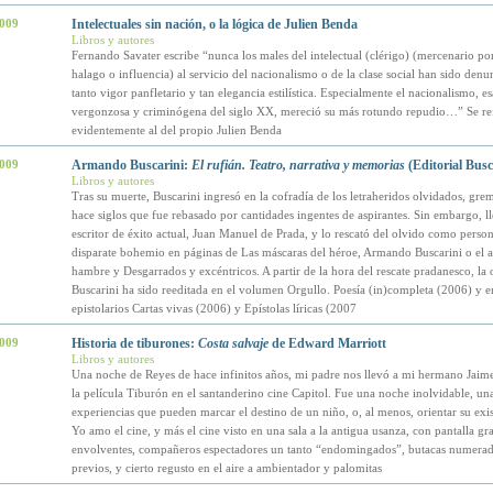
2009
Intelectuales sin nación, o la lógica de Julien Benda
Libros y autores
Fernando Savater escribe “nunca los males del intelectual (clérigo) (mercenario po
halago o influencia) al servicio del nacionalismo o de la clase social han sido den
tanto vigor panfletario y tan elegancia estilística. Especialmente el nacionalismo, es
vergonzosa y criminógena del siglo XX, mereció su más rotundo repudio…” Se ref
evidentemente al del propio Julien Benda
2009
Armando Buscarini:
El rufián. Teatro, narrativa y memorias
(Editorial Busc
Libros y autores
Tras su muerte, Buscarini ingresó en la cofradía de los letraheridos olvidados, gr
hace siglos que fue rebasado por cantidades ingentes de aspirantes. Sin embargo, l
escritor de éxito actual, Juan Manuel de Prada, y lo rescató del olvido como perso
disparate bohemio en páginas de Las máscaras del héroe, Armando Buscarini o el a
hambre y Desgarrados y excéntricos. A partir de la hora del rescate pradanesco, la 
Buscarini ha sido reeditada en el volumen Orgullo. Poesía (in)completa (2006) y e
epistolarios Cartas vivas (2006) y Epístolas líricas (2007
2009
Historia de tiburones:
Costa salvaje
de Edward Marriott
Libros y autores
Una noche de Reyes de hace infinitos años, mi padre nos llevó a mi hermano Jaime
la película Tiburón en el santanderino cine Capitol. Fue una noche inolvidable, una
experiencias que pueden marcar el destino de un niño, o, al menos, orientar su exis
Yo amo el cine, y más el cine visto en una sala a la antigua usanza, con pantalla gr
envolventes, compañeros espectadores un tanto “endomingados”, butacas numerad
previos, y cierto regusto en el aire a ambientador y palomitas