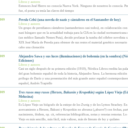
Libros y autores
Entonces José Hierro no conocía Nueva York. Ninguno de nosotros lo conocía. Pe
fue, el poeta ya tenía las claves del tiempo
2009
Pereda Cebú
(una novela de nazis y cántabros en el Santander de hoy)
Libros y autores
Un grupo de peredianos cántabros (santanderinos casi todos), en colaboración con
nazi húngaro que en la actualidad trabaja para la CIA en la ciudad norteamericana d
(un médico llamado Nemes Puta), decide profanar la tumba del célebre novelista c
XIX José María de Pereda para obtener de sus restos el material genético necesario 
cabo una clonación
2009
Alejandro Sawa y sus luces (iluminaciones) de bohemia (en la sombra) (Nó
Ediciones)
Libros y autores
Casi un siglo después de su primera edición (1910), Nórdica Libros reedita las pal
del gran bohemio español de toda la historia, Alejandro Sawa. La hermosa edición 
prólogo de Darío y una presentación del más grande autor español contemporáneo 
español, Andrés Trapiello
2009
Tres rusos muy rusos (Herzen, Bakunin y Kropotkin)
según López Viejo (Edi
Melusina)
Libros y autores
Es López Viejo un biógrafo de la estirpe de los Zweig y de los Lytton Strachey. En
acercamiento a Herzen, Bakuni y Kropotkin no abruma (¿aburre?) con fechas, part
nacimiento, ibidem, op. cit, referencias bibliográficas, notas y renotas remotas. L
Viejo es más sencillo, más fácil, más valioso, más de literato de ley y quilates