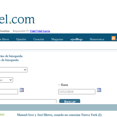
 Sanahuja
Responsable TI:
Vidal Vidal Garcia
e libros
Opinión
Creación
Magazine
ojosBlogs
Hemeroteca
r
erios de búsqueda
os de búsqueda
Hasta
2009
Manuel Arce y José Hierro, cuando no conocían Nueva York (I)