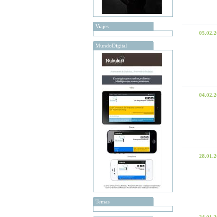
Viajes
05.02.
MundoDigital
04.02.
28.01.
Temas