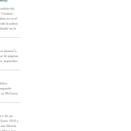
neta)
utibles del
 Cortázar,
ista no es el
duda la palma
lizado en la
re pintura”),
nar de páginas
ra, inspirados
éfilos
l segundo
o Leo McCarey,
e y de sus
s. Entre 1918 y
una librería
s libros que