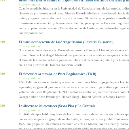
2009
Breve historia de la cultura en España
de Fernando García de Cortázar (Pla
Libros y autores
Cuando estudiaba historia en la Universidad de Cantabria, una de las estrellas indisc
claustro de profesores era el catedrático de Historia Medieval, José Ángel García de
quien, y sigue cosechando méritos y distinciones. Sin embargo el profesor medieval
historiador más conocido y famoso de su familia, pues quien se lleva sin ninguna 
en dicho plano es su hermano, Fernando García de Cortázar, un historiador especia
contemporaneidad
2009
El alma incandescente
de José Ángel Mañas (Editorial Buscarini)
Libros y autores
“Un alma en incandescencia. Pensando en torno a Franciam Charlot (aforismos sob
primer libro de José Ángel Mañas al margen de la novela, trata en su apenas cente
el tema de la creación artística puesta en relación directa con la pintura y la literatu
en la obra pictórica del francés Franciam Charlot
2009
El director es la estrella
, de Peter Bogdanovich (T&B)
Libros y autores
T&B Editores es una editorial que está realizando una labor impagable para los cin
españoles, en general para los aficionados al cine de nuestro país. Ahora publica e
volumen de Peter Bogdanovich, “El director es la estrella”, sobre directores com
George Cukor, Otto Preminger, Donald Siegel, Robert Aldrich, o Sidney Lumet
2009
La librería de los escritores
(Sexto Piso y La Central)
Libros y autores
El librito del que hablo hoy trata de los primeros años de la revolución bolcheviqu
consecuencias para un grupo de intelectuales, artistas, escritores y bibliófilos ruso
1922, un grupo de intelectuales mantuvo abierta en Moscú, contra viento y marea, 
en la que llegaron a poner a la venta sus propias bibliotecas personales, así como lo