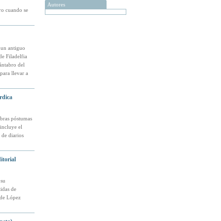
Autores
ro cuando se
 un antiguo
e Filadelfia
ántabro del
para llevar a
rdica
abras póstumas
incluye el
de diarios
torial
 su
idas de
o de López