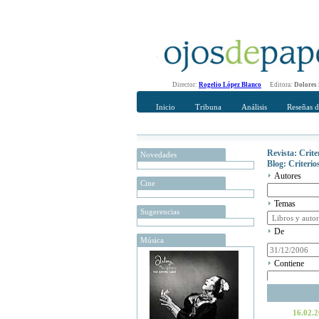
Director:
Rogelio López Blanco
Editora:
Dolores
Inicio
Tribuna
Análisis
Reseñas d
Revista: Crit
Novedades
Blog: Criteri
Autores
Cine
Temas
Sugerencias
De
Música
Contiene
16.02.