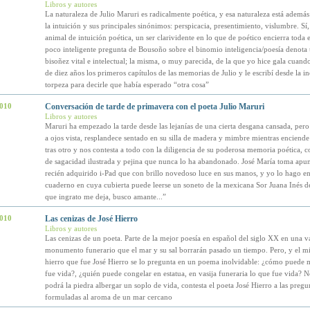
Libros y autores
La naturaleza de Julio Maruri es radicalmente poética, y esa naturaleza está además
la intuición y sus principales sinónimos: perspicacia, presentimiento, vislumbre. Sí,
animal de intuición poética, un ser clarividente en lo que de poético encierra toda e
poco inteligente pregunta de Bousoño sobre el binomio inteligencia/poesía denota 
bisoñez vital e intelectual; la misma, o muy parecida, de la que yo hice gala cuand
de diez años los primeros capítulos de las memorias de Julio y le escribí desde la i
torpeza para decirle que había esperado “otra cosa”
2010
Conversación de tarde de primavera con el poeta Julio Maruri
Libros y autores
Maruri ha empezado la tarde desde las lejanías de una cierta desgana cansada, per
a ojos vista, resplandece sentado en su silla de madera y mimbre mientras enciende 
tras otro y nos contesta a todo con la diligencia de su poderosa memoria poética, co
de sagacidad ilustrada y pejina que nunca lo ha abandonado. José María toma apun
recién adquirido i-Pad que con brillo novedoso luce en sus manos, y yo lo hago 
cuaderno en cuya cubierta puede leerse un soneto de la mexicana Sor Juana Inés de
que ingrato me deja, busco amante...”
2010
Las cenizas de José Hierro
Libros y autores
Las cenizas de un poeta. Parte de la mejor poesía en español del siglo XX en una va
monumento funerario que el mar y su sal borrarán pasado un tiempo. Pero, y el m
hierro que fue José Hierro se lo pregunta en un poema inolvidable: ¿cómo puede m
fue vida?, ¿quién puede congelar en estatua, en vasija funeraria lo que fue vida? N
podrá la piedra albergar un soplo de vida, contesta el poeta José Hierro a las pregu
formuladas al aroma de un mar cercano