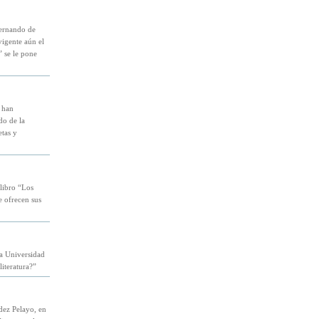
Fernando de
vigente aún el
 se le pone
 han
do de la
etas y
 libro “Los
e ofrecen sus
la Universidad
literatura?”
dez Pelayo, en