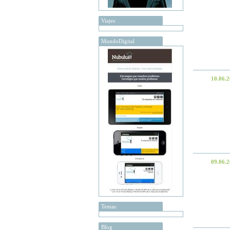
Viajes
MundoDigital
10.06.
09.06.
Temas
Blog