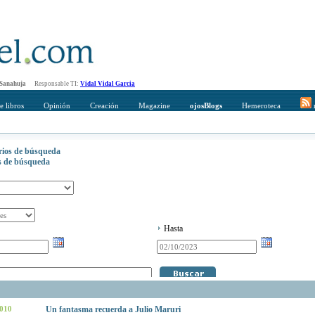
 Sanahuja
Responsable TI:
Vidal Vidal Garcia
e libros
Opinión
Creación
Magazine
ojosBlogs
Hemeroteca
r
erios de búsqueda
os de búsqueda
Hasta
2010
Un fantasma recuerda a Julio Maruri