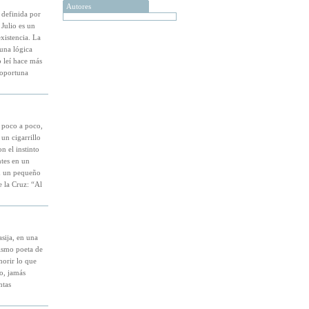
Autores
 definida por
 Julio es un
xistencia. La
una lógica
o leí hace más
noportuna
o poco a poco,
un cigarrillo
n el instinto
tes en un
en un pequeño
 la Cruz: “Al
sija, en una
ismo poeta de
orir lo que
o, jamás
ntas