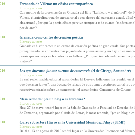
2010
Fernando de Villena: un clásico contemporáneo
Libros y autores
Con motivo de la presentación en Granada del libro “La hiedra y el mármol”, de 
Villena, el articulista trata de encuadrar al poeta dentro del panorama actual. ¿Está 
clasicismo? ¿Por qué la poesía clásica pervive siempre a todo cuanto “modernismo”
por delante?
2010
Granada como centro de creación poética
Libros y autores
Granada es históricamente un centro de creación poética de gran escala. Sus poetas
protagonizado las corrientes más pujantes de la poesía actual y no hay un enamora
poesía que no caiga en las redes de su belleza. ¿Por qué Granada seduce tanto a po
viajeros?
2010
Los que duermen juntos: cuentos de cementerio
(el de Ciriego, Santander)
Libros y autores
La casi recién nacida editorial santanderina El Desvelo Ediciones, ha reunido en el
que duermen juntos”, una docena de relatos de otros tantos escritores cántabros qu
respectivas miradas sobre un cementerio, el santanderino Cementerio de Ciriego
2010
Mesa redonda: ¿es un blog o es literatura?
Libros y autores
Hoy, 27 de mayo, tendrá lugar en la Sala de Grados de la Facultad de Derecho de 
de Cantabria, organizada por el Aula de Letras, la mesa redonda, “¿es un blog o es 
2010
Curso sobre José Hierro en la Universidad Menéndez Pelayo (UIMP)
Libros y autores
Del 9 al 13 de agosto de 2010 tendrá lugar en la Universidad Internacional Menén