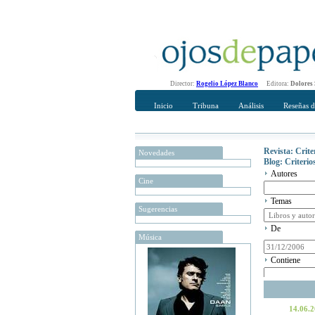
Director:
Rogelio López Blanco
Editora:
Dolores
Inicio
Tribuna
Análisis
Reseñas d
Revista: Crit
Novedades
Blog: Criteri
Autores
Cine
Temas
Sugerencias
De
Música
Contiene
14.06.