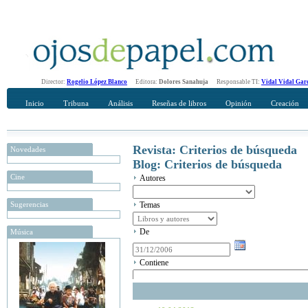
Director:
Rogelio López Blanco
Editora:
Dolores Sanahuja
Responsable TI:
Vidal Vidal Gar
Inicio
Tribuna
Análisis
Reseñas de libros
Opinión
Creación
Revista: Criterios de búsqueda
Novedades
Blog: Criterios de búsqueda
Cine
Autores
Sugerencias
Temas
De
Música
Contiene