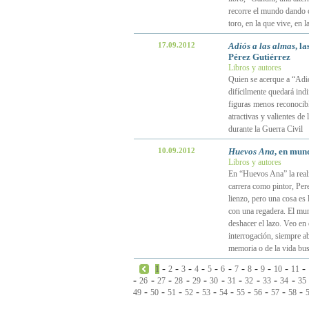
recorre el mundo dando 
toro, en la que vive, en
17.09.2012
Adiós a las almas
, l
Pérez Gutiérrez
Libros y autores
Quien se acerque a “Adió
difícilmente quedará indi
figuras menos reconocibl
atractivas y valientes de
durante la Guerra Civil
10.09.2012
Huevos Ana
, en mun
Libros y autores
En “Huevos Ana” la reali
carrera como pintor, Per
lienzo, pero una cosa es
con una regadera. El mun
deshacer el lazo. Veo en
interrogación, siempre ab
memoria o de la vida bus
-
-
-
-
-
-
-
-
-
-
-
1
2
3
4
5
6
7
8
9
10
11
-
-
-
-
-
-
-
-
-
-
26
27
28
29
30
31
32
33
34
35
-
-
-
-
-
-
-
-
-
-
49
50
51
52
53
54
55
56
57
58