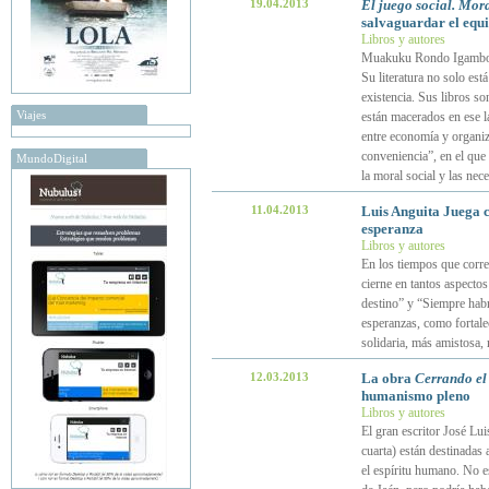
19.04.2013
El juego social. Mor
salvaguardar el equil
Libros y autores
Muakuku Rondo Igambo es
Su literatura no solo est
existencia. Sus libros so
Viajes
están macerados en ese la
entre economía y organiz
conveniencia”, en el que l
MundoDigital
la moral social y las ne
11.04.2013
Luis Anguita Juega c
esperanza
Libros y autores
En los tiempos que corre
cierne en tantos aspectos
destino” y “Siempre hab
esperanzas, como fortale
solidaria, más amistosa
12.03.2013
La obra
Cerrando el 
humanismo pleno
Libros y autores
El gran escritor José Lui
cuarta) están destinadas 
el espíritu humano. No es