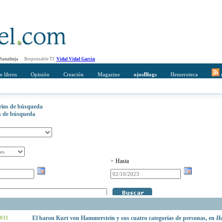
 Sanahuja
Responsable TI:
Vidal Vidal Garcia
e libros
Opinión
Creación
Magazine
ojosBlogs
Hemeroteca
r
erios de búsqueda
os de búsqueda
Hasta
2011
El baron Kurt von Hammerstein y sus cuatro categorías de personas, en
Ha