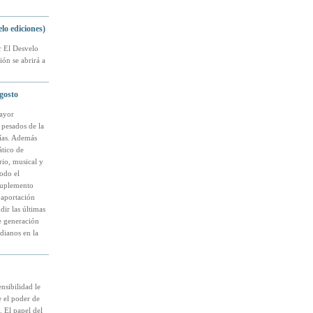
lo ediciones)
r El Desvelo
ión se abrirá a
agosto
mayor
 pesados de la
gías. Además
ático de
rio, musical y
todo el
suplemento
 aportación
dir las últimas
te generación
dianos en la
nsibilidad le
 el poder de
. El papel del