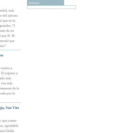
Autores
ndial, más
 del ejército
ó que en la
 grandes: “I
lemán de un
l que H. M.
storia) que
esón”
con
 vuelve a
. El regreso a
asado más
a vez más
etamente de la
cada por la
gia, San Vito
ay que comer
no, agradable.
iana Giulia