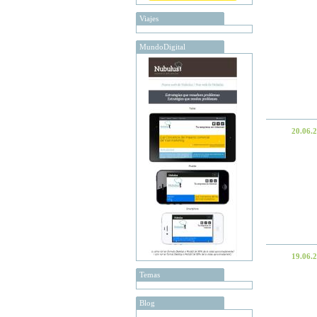
Viajes
MundoDigital
20.06.
19.06.
Temas
Blog