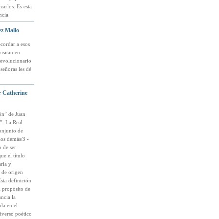
arlos. Es esta
ncia
ez Mallo
cordar a esos
isitan en
revolucionario
señoras les dé
r Catherine
ión” de Juan
”. La Real
onjunto de
los demás/3 -
o de ser
e el título
ria y
 de origen
Esta definición
l propósito de
ncia la
da en el
niverso poético