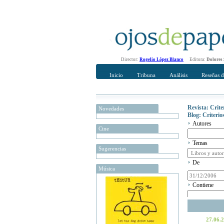
Director:
Rogelio López Blanco
Editora:
Dolores
Inicio
Tribuna
Análisis
Reseñas d
Revista: Crit
Novedades
Blog: Criteri
Autores
Cine
Temas
Sugerencias
De
Música
Contiene
27.06.