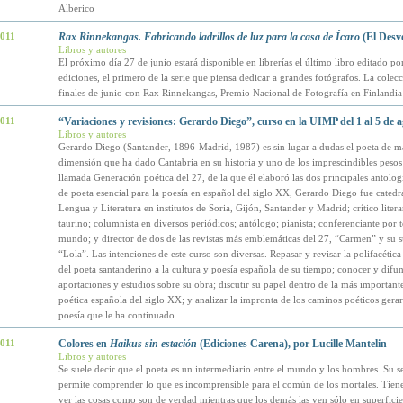
Alberico
2011
Rax Rinnekangas. Fabricando ladrillos de luz para la casa de Ícaro
(El Desve
Libros y autores
El próximo día 27 de junio estará disponible en librerías el último libro editado po
ediciones, el primero de la serie que piensa dedicar a grandes fotógrafos. La colecc
finales de junio con Rax Rinnekangas, Premio Nacional de Fotografía en Finlandia
2011
“Variaciones y revisiones: Gerardo Diego”, curso en la UIMP del 1 al 5 de 
Libros y autores
Gerardo Diego (Santander, 1896-Madrid, 1987) es sin lugar a dudas el poeta de 
dimensión que ha dado Cantabria en su historia y uno de los imprescindibles pesos
llamada Generación poética del 27, de la que él elaboró las dos principales antolo
de poeta esencial para la poesía en español del siglo XX, Gerardo Diego fue catedr
Lengua y Literatura en institutos de Soria, Gijón, Santander y Madrid; crítico litera
taurino; columnista en diversos periódicos; antólogo; pianista; conferenciante por 
mundo; y director de dos de las revistas más emblemáticas del 27, “Carmen” y su 
“Lola”. Las intenciones de este curso son diversas. Repasar y revisar la polifacética
del poeta santanderino a la cultura y poesía española de su tiempo; conocer y difun
aportaciones y estudios sobre su obra; discutir su papel dentro de la más importan
poética española del siglo XX; y analizar la impronta de los caminos poéticos gerar
poesía que le ha continuado
2011
Colores en
Haikus sin estación
(Ediciones Carena), por Lucille Mantelin
Libros y autores
Se suele decir que el poeta es un intermediario entre el mundo y los hombres. Su se
permite comprender lo que es incomprensible para el común de los mortales. Tiene
ver las cosas como son de verdad mientras que los demás las ven sólo en superficie