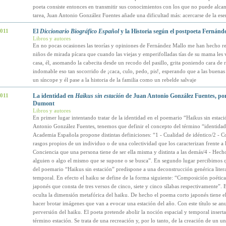
poeta consiste entonces en transmitir sus conocimientos con los que no puede alcanz
tarea, Juan Antonio González Fuentes añade una dificultad más: acercarse de la ese
2011
El
Diccionario Biográfico Español
y la Historia según el postpoeta Fernánd
Libros y autores
En no pocas ocasiones las teorías y opiniones de Fernández Mallo me han hecho re
niños de mirada pícara que cuando las viejas y emperifolladas tías de su mama les v
casa, él, asomando la cabecita desde un recodo del pasillo, grita poniendo cara de 
indomable eso tan socorrido de ¡caca, culo, pedo, pis!, esperando que a las buenas 
un síncope y él pase a la historia de la familia como un rebelde salvaje
2011
La identidad en
Haikus sin estación
de Juan Antonio González Fuentes, po
Dumont
Libros y autores
En primer lugar intentando tratar de la identidad en el poemario “Haikus sin estac
Antonio González Fuentes, tenemos que definir el concepto del término “identidad
Academia Española propone distintas definiciones: “1 - Cualidad de idéntico/2 - C
rasgos propios de un individuo o de una colectividad que los caracterizan frente a 
Conciencia que una persona tiene de ser ella misma y distinta a las demás/4 - Hech
alguien o algo el mismo que se supone o se busca”. En segundo lugar percibimos qu
del poemario “Haikus sin estación” predispone a una deconstrucción genérica litera
temporal. En efecto el haiku se define de la forma siguiente: “Composición poética
japonés que consta de tres versos de cinco, siete y cinco sílabas respectivamente”. 
oculta la dimensión metafórica del haiku. De hecho el poema corto japonés tiene e
hacer brotar imágenes que van a evocar una estación del año. Con este título se anu
perversión del haiku. El poeta pretende abolir la noción espacial y temporal inserta
término estación. Se trata de una recreación y, por lo tanto, de la creación de un u