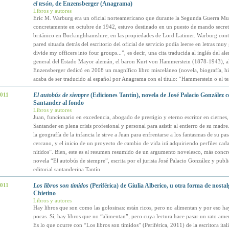
el tesón
, de Enzensberger (Anagrama)
Libros y autores
Eric M. Warburg era un oficial norteamericano que durante la Segunda Guerra Mu
concretamente en octubre de 1942, estuvo destinado en un puesto de mando secreto
británico en Buckinghhamshire, en las propiedades de Lord Latimer. Warburg cont
pared situada detrás del escritorio del oficial de servicio podía leerse en letras muy
divide my officers into four groups...”, es decir, una cita traducida al inglés del a
general del Estado Mayor alemán, el baron Kurt von Hammerstein (1878-1943), a
Enzensberger dedicó en 2008 un magnífico libro misceláneo (novela, biografía, hi
acaba de ser traducido al español por Anagrama con el título: “Hammerstein o el t
2011
El autobús de siempre
(Ediciones Tantín), novela de José Palacio González 
Santander al fondo
Libros y autores
Juan, funcionario en excedencia, abogado de prestigio y eterno escritor en ciernes,
Santander en plena crisis profesional y personal para asistir al entierro de su madre
la geografía de la infancia le sirve a Juan para enfrentarse a los fantasmas de su p
cercano, y el inicio de un proyecto de cambio de vida irá adquiriendo perfiles cad
nítidos”. Bien, este es el resumen resumido de un argumento novelesco, más concr
novela “El autobús de siempre”, escrita por el jurista José Palacio González y publi
editorial santanderina Tantín
2011
Los libros son tímidos
(Periférica) de Giulia Alberico, u otra forma de nostal
Chietino
Libros y autores
Hay libros que son como las golosinas: están ricos, pero no alimentan y por eso h
pocas. Sí, hay libros que no “alimentan”, pero cuya lectura hace pasar un rato ame
Es lo que ocurre con “Los libros son tímidos” (Periférica, 2011) de la escritora ital