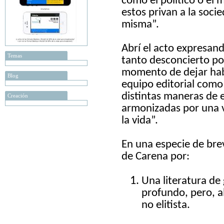
como el político o el
estos privan a la soci
misma”.
Abrí el acto expresand
Temas
tanto desconcierto pol
momento de dejar habl
Blog
equipo editorial como
distintas maneras de e
Creación
armonizadas por una vi
la vida”.
En una especie de bre
de Carena por:
Una literatura de
profundo, pero, 
no elitista.