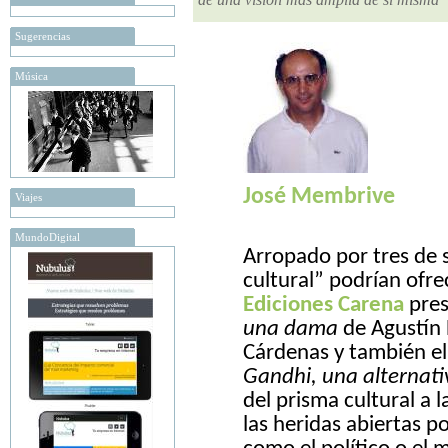
Sugerencias
Música
José Membrive
Viajes
MundoDigital
Arropado por tres de 
cultural” podrían ofre
Ediciones Carena
pres
una dama
de Agustín
Cárdenas y también el 
Gandhi, una alternativ
del prisma cultural a 
las heridas abiertas p