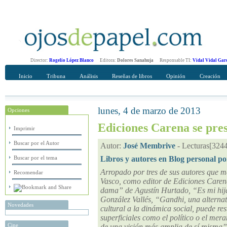
Director:
Rogelio López Blanco
Editora:
Dolores Sanahuja
Responsable TI:
Vidal Vidal Gar
Inicio
Tribuna
Análisis
Reseñas de libros
Opinión
Creación
lunes, 4 de marzo de 2013
Opciones
Recomendar
Su nombre Completo
Ediciones Carena se pres
Imprimir
Buscar por el Autor
Autor:
José Membrive
-
Lecturas[324
Buscar por el tema
Libros y autores en Blog personal po
Arropado por tres de sus autores que m
Recomendar
Vasco, como editor de Ediciones Caren
dama” de Agustín Hurtado, “Es mi hija
González Vallés, “Gandhi, una alternati
Novedades
cultural a la dinámica social, puede re
superficiales como el político o el mer
Cine
de una visión más amplia de sí misma”