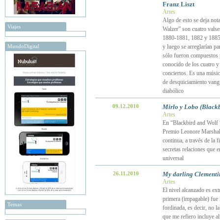
Franz Liszt
Artes
Algo de esto se deja not
Viajes
Walzer” son cuatro valse
1880-1881, 1882 y 1885.
MundoDigital
y luego se arreglarían pa
sólo fueron compuestos p
conocido de los cuatro y
conciertos. Es una músic
de desquiciamiento vangua
diabólico
09.12.2010
Mirlo y Lobo (Blackb
Artes
En “Blackbird and Wolf “
Premio Leonore Marshall 
continua, a través de la 
secretas relaciones que 
universal
26.11.2010
My darling Clementi
Artes
El nivel alcanzado es ext
primera (impagable) fue 
Temas
fordinada, es decir, no l
que me refiero incluye a