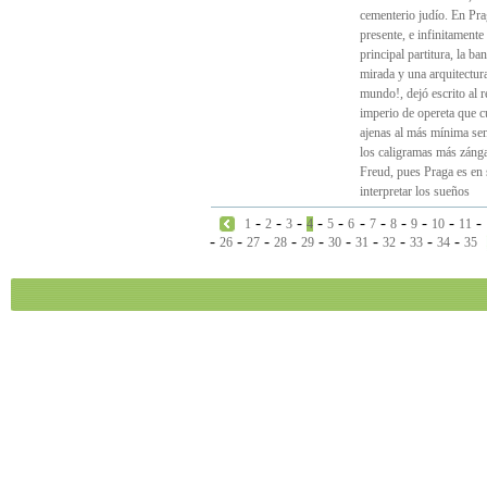
cementerio judío. En Pra
presente, e infinitamente
principal partitura, la b
mirada y una arquitectura
mundo!, dejó escrito al re
imperio de opereta que 
ajenas al más mínima send
los caligramas más zánga
Freud, pues Praga es en 
interpretar los sueños
-
-
-
-
-
-
-
-
-
-
-
1
2
3
4
5
6
7
8
9
10
11
-
-
-
-
-
-
-
-
-
-
26
27
28
29
30
31
32
33
34
35