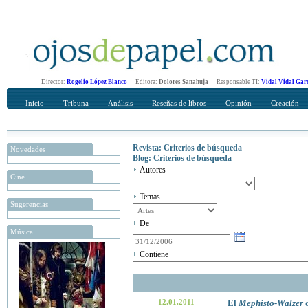
Director:
Rogelio López Blanco
Editora:
Dolores Sanahuja
Responsable TI:
Vidal Vidal Gar
Inicio
Tribuna
Análisis
Reseñas de libros
Opinión
Creación
Revista: Criterios de búsqueda
Novedades
Blog: Criterios de búsqueda
Autores
Cine
Temas
Sugerencias
De
Música
Contiene
12.01.2011
El
Mephisto-Walzer
d