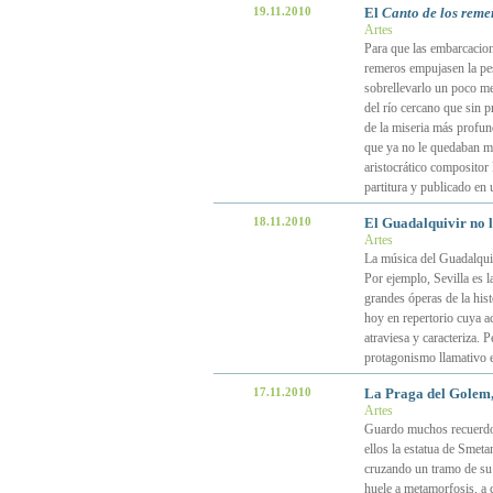
19.11.2010
El
Canto de los reme
Artes
Para que las embarcacion
remeros empujasen la pes
sobrellevarlo un poco me
del río cercano que sin p
de la miseria más profun
que ya no le quedaban mu
aristocrático compositor
partitura y publicado en 
18.11.2010
El Guadalquivir no ll
Artes
La música del Guadalquiv
Por ejemplo, Sevilla es 
grandes óperas de la hist
hoy en repertorio cuya ac
atraviesa y caracteriza. 
protagonismo llamativo e
17.11.2010
La Praga del Golem,
Artes
Guardo muchos recuerdos
ellos la estatua de Smeta
cruzando un tramo de su 
huele a metamorfosis, a 