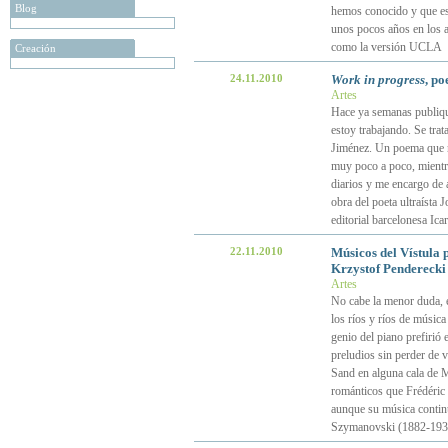
Blog
hemos conocido y que es 
unos pocos años en los 
como la versión UCLA
Creación
24.11.2010
Work in progress
, p
Artes
Hace ya semanas publiqué
estoy trabajando. Se tra
Jiménez. Un poema que na
muy poco a poco, mientra
diarios y me encargo de 
obra del poeta ultraísta 
editorial barcelonesa Icar
22.11.2010
Músicos del Vístula 
Krzystof Penderecki
Artes
No cabe la menor duda, e
los ríos y ríos de músic
genio del piano prefirió 
preludios sin perder de 
Sand en alguna cala de M
románticos que Frédéric
aunque su música contin
Szymanovski (1882-1937