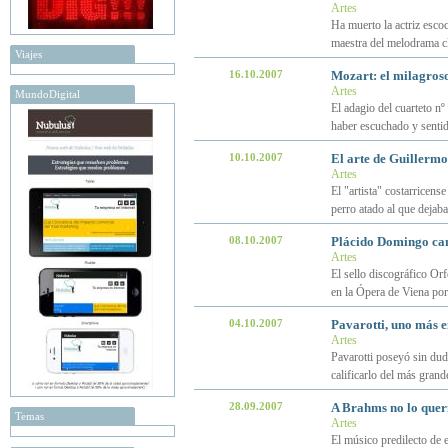
Artes
Ha muerto la actriz esco
maestra del melodrama cl
Viajes
16.10.2007
Mozart: el milagroso
Artes
MundoDigital
El adagio del cuarteto n
haber escuchado y sentid
10.10.2007
El arte de Guillerm
Artes
El "artista" costarricens
perro atado al que dejab
08.10.2007
Plácido Domingo can
Artes
El sello discográfico Or
en la Ópera de Viena po
04.10.2007
Pavarotti, uno más e
Artes
Pavarotti poseyó sin dud
calificarlo del más grande
28.09.2007
A Brahms no lo querí
Temas
Artes
El músico predilecto de 