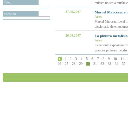
Blog
músico no tenía mucha cu
27.09.2007
Marcel Marceau: el a
Creación
Artes
Marcel Marceau fue el mi
diccionario de emociones
26.09.2007
La pintura metafísic
Artes
La reciente exposición r
grandes pintores metafís
-
-
-
-
-
-
-
-
-
-
-
1
2
3
4
5
6
7
8
9
10
11
-
-
-
-
-
-
-
-
-
-
26
27
28
29
30
31
32
33
34
35