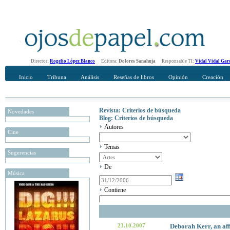
Director:
Rogelio López Blanco
Editora:
Dolores Sanahuja
Responsable TI:
Vidal Vidal Gar
Inicio
Tribuna
Análisis
Reseñas de libros
Opinión
Creación
Revista: Criterios de búsqueda
Novedades
Blog: Criterios de búsqueda
Autores
Cine
Temas
Sugerencias
De
Música
Contiene
23.10.2007
Deborah Kerr, an af