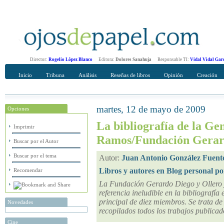
Director:
Rogelio López Blanco
Editora:
Dolores Sanahuja
Responsable TI:
Vidal Vidal Gar
Inicio
Tribuna
Análisis
Reseñas de libros
Opinión
Creación
martes, 12 de mayo de 2009
Opciones
Recomendar
Su nombre Completo
La bibliografía de la Ge
Imprimir
Ramos/Fundación Gerar
Buscar por el Autor
Buscar por el tema
Autor:
Juan Antonio González Fuent
Libros y autores en Blog personal po
Recomendar
La Fundación Gerardo Diego y Ollero 
referencia ineludible en la bibliografí
principal de diez miembros. Se trata de 
Novedades
recopilados todos los trabajos publica
Cine