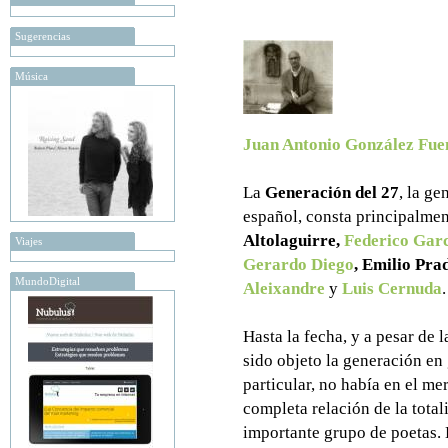
Sugerencias
Música
Juan Antonio González Fue
La
Generación del 27
, la g
español, consta principalmen
Altolaguirre,
Federico Gar
Viajes
Gerardo Diego
, Emilio Pra
MundoDigital
Aleixandre
y
Luis Cernuda
.
Hasta la fecha, y a pesar de 
sido objeto la generación en 
particular, no había en el me
completa relación de la total
importante grupo de poetas. E