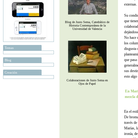
externas.
Su condic
que tiene
Blog de Justo Serna, Catedrático de
Historia Contemporánea de la
colaborad
Universidad de Valencia
dejándose
No hace n
los colum
Temas
disgusta 
planteami
que pasa 
Blog
generalme
sus desti
Creación
esto algo
Colaboraciones de Justo Serna en
Ojos de Papel
En María
mezcla d
En el est
De broma 
través de 
Marías, l
ironía, d