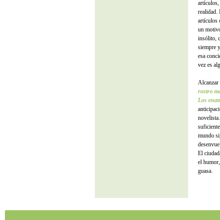
artículos
realidad.
artículos
un motivo
insólito,
siempre y
esa conci
vez es al
Alcanzar 
rostro 
Los ena
anticipac
novelista
suficient
mundo si
desenvuel
El ciudad
el humor,
guasa.