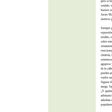
pero sí h
sentido, 
buenos re
Javier Ma
motivos p
Siempre p
expresión
erudito, 
sobre tem
ornamenta
reacciona
chulería,
ostentoso
agujeros 
de la cal
pueden pr
vuelve un
Siguen el
anega. Si
¿Y quiéne
arbitrari
adueñan d
populares