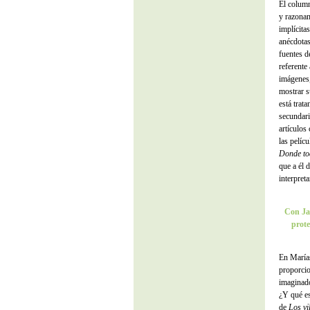
El column
y razonam
implícita
anécdotas
fuentes d
referente 
imágenes,
mostrar s
está trata
secundari
artículos
las pelíc
Donde to
que a él 
interpret
Con Ja
prote
En Marías
proporcio
imaginado
¿Y qué es
de
Los vi