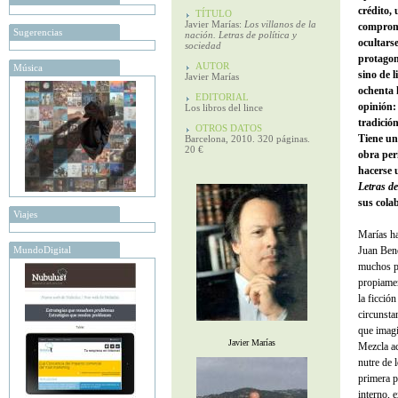
crédito,
TÍTULO
Javier Marías:
Los villanos de la
comprome
Sugerencias
nación. Letras de política y
ocultars
sociedad
protagon
AUTOR
Música
sino de 
Javier Marías
ochenta 
EDITORIAL
opinión:
Los libros del lince
tradición
OTROS DATOS
Tiene un
Barcelona, 2010. 320 páginas.
20 €
obra per
hacerse 
Letras de
sus cola
Viajes
Marías ha
MundoDigital
Juan Bene
muchos p
propiamen
la ficció
circunsta
que imagi
Javier Marías
Mezcla ac
nutre de 
primera p
interno, 