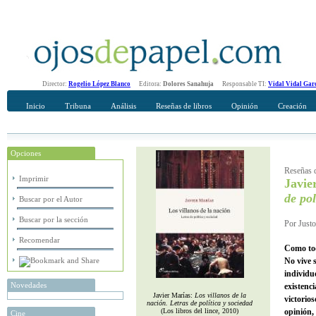
Director:
Rogelio López Blanco
Editora:
Dolores Sanahuja
Responsable TI:
Vidal Vidal Gar
Inicio
Tribuna
Análisis
Reseñas de libros
Opinión
Creación
Opciones
Recomendar
Su nombre Completo
Reseñas d
Imprimir
Javie
de pol
Buscar por el Autor
Buscar por la sección
Por Justo
Recomendar
Como tod
No vive 
individu
Novedades
existenc
Javier Marías:
Los villanos de la
victorio
nación. Letras de política y sociedad
(Los libros del lince, 2010)
opinión,
Cine