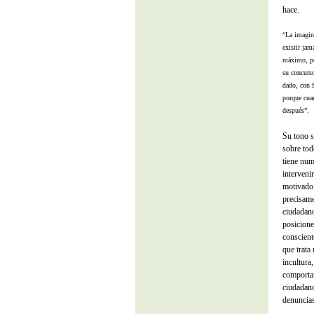
hace.
“La imagina
existir jam
máximo, po
su concurs
dado, con 
porque cuan
después”.
Su tono s
sobre tod
tiene num
interveni
motivado 
precisame
ciudadano
posicione
conscient
que trata
incultura
comportam
ciudadano
denuncias