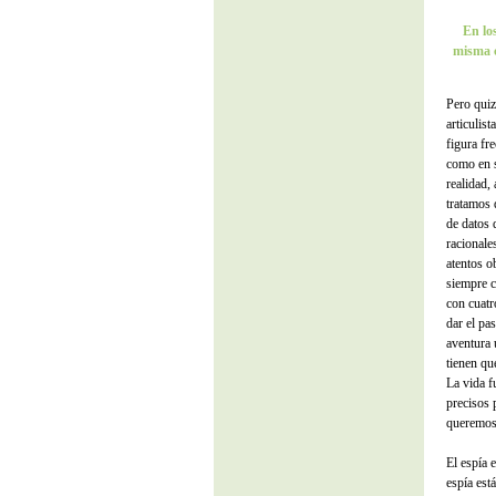
En los
misma c
Pero quiz
articulis
figura fre
como en s
realidad,
tratamos 
de datos 
racionale
atentos o
siempre 
con cuatr
dar el pa
aventura 
tienen qu
La vida f
precisos 
queremos
El espía 
espía est