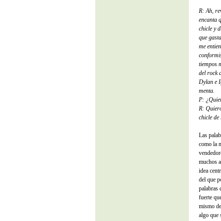
R: Ah, re
encanta 
chicle y 
que gast
me entien
conformi
tiempos m
del rock 
Dylan e I
menta.
P: ¿Quier
R: Quiero
chicle de
Las palab
como la n
vendedore
muchos 
idea cent
del que p
palabras 
fuerte qu
mismo des
algo que 