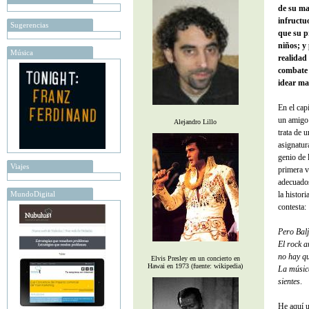
de su ma
infructu
Sugerencias
que su pr
niños; y 
Música
realidad
combate 
idear ma
En el cap
un amigo 
Alejandro Lillo
trata de 
asignatur
genio de 
Viajes
primera v
adecuados
MundoDigital
la histor
contesta:
Pero Balj
El rock a
no hay qu
Elvis Presley en un concierto en
Hawai en 1973 (fuente: wikipedia)
La música
sientes
.
He aquí u