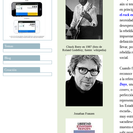
aún si te
en princi
el
rock
es
necesidad 
desespera
la rebeld
impuestas
definició
Temas
llevar, p
Chuck Berry en 1987 (foto de
Roland Godefroy; fuente: wikipedia)
rebeldía 
social.
Blog
Cuando fi
Creación
reconoce 
a la refe
Days
,
un
covers
; 
perfecció
represent
los Estad
escuela-,
Jonathan Franzen
muy estri
sacudirse
muestra e
salir pro