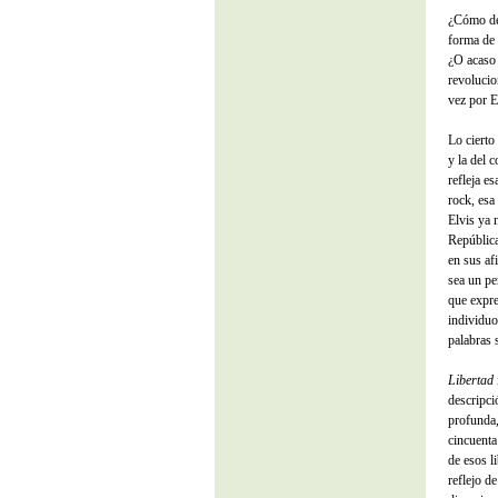
¿Cómo de
forma de 
¿O acaso 
revolucio
vez por E
Lo cierto 
y la del 
refleja e
rock, esa
Elvis ya n
República
en sus af
sea un per
que expre
individuo
palabras s
Libertad
descripci
profunda,
cincuenta
de esos l
reflejo d