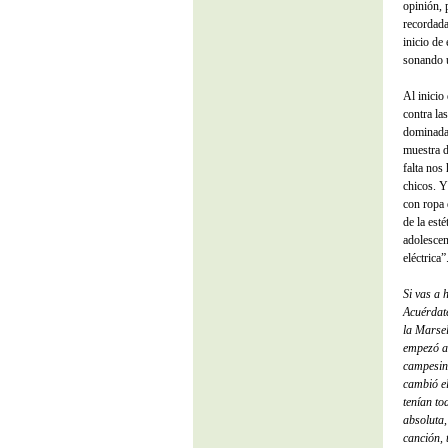
opinión, 
recordada
inicio de
sonando 
Al inicio
contra la
dominada 
muestra d
falta nos
chicos. Y
con ropa 
de la est
adolescen
eléctrica”
Si vas a 
Acuérdat
la Marse
empezó a 
campesina
cambió el
tenían to
absoluta,
canción, 