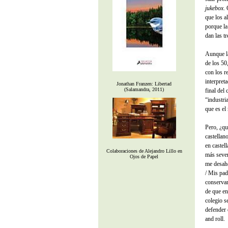
jukebox
.
que los a
porque la
dan las t
Aunque la
de los 50
con los r
interpret
Jonathan Franzen: Libertad
(Salamandra, 2011)
final del
“industri
que es el 
Pero, ¿qu
castellan
en castel
Colaboraciones de Alejandro Lillo en
más sever
Ojos de Papel
me desaho
/ Mis pad
conservar
de que en
colegio s
defender 
and roll.