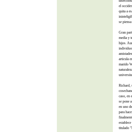
diseccion
el occide
quita a e
inintelig
se piensa
Gran part
media y t
hijos. Au
individuo
amistades
articula 
marido Wa
naturalez
universit
Richard, 
cosechand
caso, en 
se pone a
en uno de
para hace
finalment
establece
titulado “