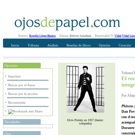
Director:
Rogelio López Blanco
Editora:
Dolores Sanahuja
Responsable TI:
Vidal Vidal Gar
Inicio
Tribuna
Análisis
Reseñas de libros
Opinión
Creación
Opciones
Recomendar
Su nombre Completo
Tribuna/T
Imprimir
El
roc
integ
Buscar por el Autor
Buscar por la sección
Por Aleja
Recomendar
Phineas 
Dan Pove
con el n
Elvis Presley en 1957 (fuente:
Novedades
acompaña
wikipedia)
Durante 
construi
Cine