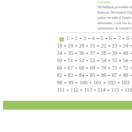
Sociedad
Mi habitual proveedor de 
llama un Diccionario Esp
padres de todo el Estado
interesante, y por eso la
eufemismos de carácter te
-
-
-
-
-
-
-
1
2
3
4
5
6
7
8
-
-
-
-
-
-
18
19
20
21
22
23
24
-
-
-
-
-
-
34
35
36
37
38
39
40
-
-
-
-
-
-
50
51
52
53
54
55
56
-
-
-
-
-
-
66
67
68
69
70
71
72
-
-
-
-
-
-
82
83
84
85
86
87
88
-
-
-
-
-
98
99
100
101
102
103
-
-
-
-
-
111
112
113
114
115
11