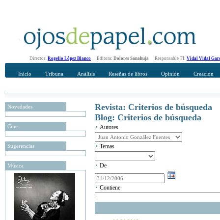
Director:
Rogelio López Blanco
Editora:
Dolores Sanahuja
Responsable TI:
Vidal Vidal Gar
Inicio
Tribuna
Análisis
Reseñas de libros
Opinión
Creación
Revista: Criterios de búsqueda
Novedades
Blog: Criterios de búsqueda
Cine
Autores
Sugerencias
Temas
De
Música
Contiene