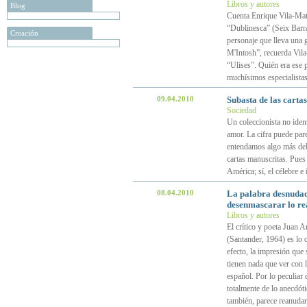
Libros y autores
Blog
Cuenta Enrique Vila-Mata
“Dublinesca” (Seix Barra
Creación
personaje que lleva una 
M'Intosh”, recuerda Vila-
“Ulises”. Quién era ese p
muchísimos especialistas
09.04.2010
Subasta de las carta
Sociedad
Un coleccionista no iden
amor. La cifra puede par
entendamos algo más del 
cartas manuscritas. Pues
América; sí, el célebre 
08.04.2010
La palabra desnudada
desenmascarar lo rea
Libros y autores
El crítico y poeta Juan 
(Santander, 1964) es lo q
efecto, la impresión que
tienen nada que ver con 
español. Por lo peculiar
totalmente de lo anecdóti
también, parece reanudar