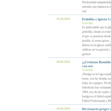
Modernidad adaptándola 
entender que plantea la c
real
07.04.2010
Pedofilia e Iglesia C
Sociedad
Es indiscutible que la igl
pedofilia, donde al crime
el que se practican desde
posible, ni zonas grises,
abierta en la iglesia cat
calificar así en general 
general
06.04.2010
¡¡¡Cristiano Ronaldo 
van seis
Sociedad
¡Huelga en la Liga españo
horas, son las deudas ac
todos los equipos. De lle
futbolistas han reclamad
1984, tres de las cuales
huelga en el fútbol espa
Fútbol Profesional) y R
05.04.2010
Diccionario progre d