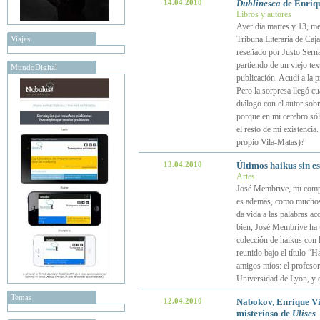
14.04.2010
Dublinesca
de Enriqu
Libros y autores
Ayer día martes y 13, me 
Viajes
Tribuna Literaria de Caj
reseñado por Justo Serna
partiendo de un viejo te
MundoDigital
publicación. Acudí a la p
Pero la sorpresa llegó c
diálogo con el autor sob
porque en mi cerebro sól
el resto de mi existencia
propio Vila-Matas)?
13.04.2010
Últimos haikus sin e
Artes
José Membrive, mi compañ
es además, como muchos d
da vida a las palabras a
bien, José Membrive ha t
colección de haikus con 
reunido bajo el título “
amigos míos: el profesor
Universidad de Lyon, y e
Temas
12.04.2010
Nabokov, Enrique Vil
misterioso de
Ulises