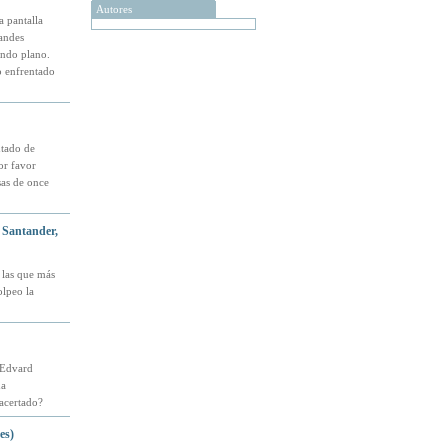
Autores
a pantalla
andes
undo plano.
o enfrentado
ntado de
or favor
sas de once
, Santander,
 las que más
olpeo la
 Edvard
na
 acertado?
es)