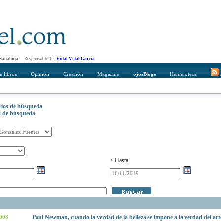
 Sanahuja
Responsable TI:
Vidal Vidal Garcia
e libros
Opinión
Creación
Magazine
ojosBlogs
Hemeroteca
r
erios de búsqueda
os de búsqueda
Hasta
2008
Paul Newman, cuando la verdad de la belleza se impone a la verdad del art