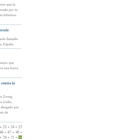
tro que la
arrada por su
es infiernos
Ínsula
nsula llamado
ís, España
 mejor que
ece una breve
 contra la
fan Zweig,
o (culto,
io ahogado por
nto de
-
-
-
23
24
25
-
-
-
46
47
48
-
-
-
70
71
72