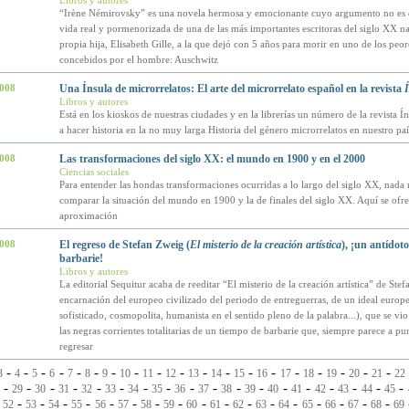
Libros y autores
“Irène Némirovsky” es una novela hermosa y emocionante cuyo argumento no es o
vida real y pormenorizada de una de las más importantes escritoras del siglo XX n
propia hija, Elisabeth Gille, a la que dejó con 5 años para morir en uno de los peor
concebidos por el hombre: Auschwitz
2008
Una Ínsula de microrrelatos: El arte del microrrelato español en la revista
Libros y autores
Está en los kioskos de nuestras ciudades y en la librerías un número de la revista Í
a hacer historia en la no muy larga Historia del género microrrelatos en nuestro pa
2008
Las transformaciones del siglo XX: el mundo en 1900 y en el 2000
Ciencias sociales
Para entender las hondas transformaciones ocurridas a lo largo del siglo XX, nada
comparar la situación del mundo en 1900 y la de finales del siglo XX. Aquí se ofr
aproximación
2008
El regreso de Stefan Zweig (
El misterio de la creación artística
), ¡un antídoto
barbarie!
Libros y autores
La editorial Sequitur acaba de reeditar “El misterio de la creación artística” de Ste
encarnación del europeo civilizado del periodo de entreguerras, de un ideal europe
sofisticado, cosmopolita, humanista en el sentido pleno de la palabra...), que se v
las negras corrientes totalitarias de un tiempo de barbarie que, siempre parece a pu
regresar
-
-
-
-
-
-
-
-
-
-
-
-
-
-
-
-
-
-
-
3
4
5
6
7
8
9
10
11
12
13
14
15
16
17
18
19
20
21
22
-
-
-
-
-
-
-
-
-
-
-
-
-
-
-
-
-
-
29
30
31
32
33
34
35
36
37
38
39
40
41
42
43
44
45
-
-
-
-
-
-
-
-
-
-
-
-
-
-
-
-
-
-
52
53
54
55
56
57
58
59
60
61
62
63
64
65
66
67
68
69