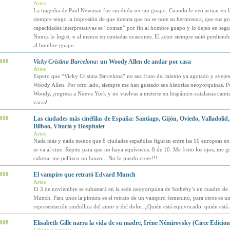
Artes
La tragedia de Paul Newman fue sin duda ser tan guapo. Cuando le veo actuar en l
siempre tengo la impresión de que intenta que no se note su hermosura, que sus gr
capacidades interpretativas se “coman” por fin al hombre guapo y lo dejen en seg
Nunca lo logró, o al menos en contadas ocasiones. El actor siempre salió perdiend
al hombre guapo
2008
Vicky Cristina Barcelona
: un Woody Allen de andar por casa
Artes
Espero que “Vicky Cristina Barcelona” no sea fruto del talento ya agotado y aveje
Woody Allen. Por otro lado, siempre me han gustado sus historias neoyorquinas. P
Woody, ¡regresa a Nueva York y no vuelvas a meterte en hispánico-catalanas cami
varas!
2008
Las ciudades más cinéfilas de España: Santiago, Gijón, Oviedo, Valladolid
Bilbao, Vitoria y Hospitalet
Artes
Nada más y nada menos que 8 ciudades españolas figuran entre las 10 europeas en
se va al cine. Repito para que no haya equívocos: 8 de 10. Me froto los ojos, me g
cabeza, me pellizco un brazo... No lo puedo creer!!!
2008
El vampiro que retrató Edvard Munch
Artes
El 3 de noviembre se subastará en la sede neoyorquina de Sotheby’s un cuadro de
Munch. Para unos la pintura es el retrato de un vampiro femenino, para otros es u
representación simbólica del amor y del dolor. ¿Quién está equivocado, quién está
2008
Elisabeth Gille narra la vida de su madre, Irène Némirovsky (Circe Edicion