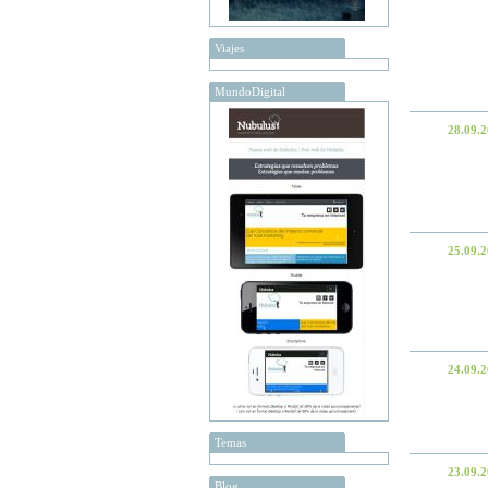
Viajes
MundoDigital
28.09.
25.09.
24.09.
Temas
23.09.
Blog