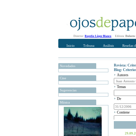
Director:
Rogelio López Blanco
Editora:
Dolores
Inicio
Tribuna
Análisis
Reseñas d
Revista: Crit
Novedades
Blog: Criteri
Autores
Cine
Temas
Sugerencias
De
Música
Contiene
29.09.