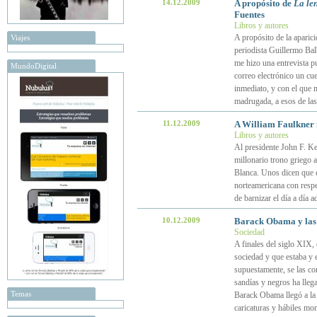
14.12.2009
A propósito de
La le
Fuentes
Libros y autores
A propósito de la aparic
Viajes
periodista Guillermo Bal
me hizo una entrevista p
MundoDigital
correo electrónico un cue
inmediato, y con el que m
madrugada, a esos de las
11.12.2009
A William Faulkner n
Libros y autores
Al presidente John F. Ke
millonario trono griego a
Blanca. Unos dicen que era
norteamericana con respe
de barnizar el día a día
10.12.2009
Barack Obama y las
Sociedad
A finales del siglo XIX,
sociedad y que estaba y e
supuestamente, se las co
sandías y negros ha llega
Temas
Barack Obama llegó a la 
caricaturas y hábiles mon