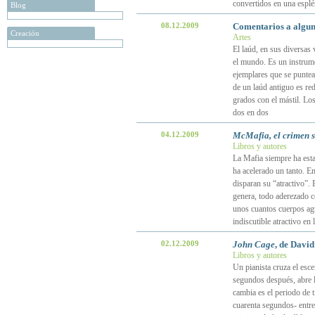
convertidos en una esplé
Blog
08.12.2009
Comentarios a algun
Creación
Artes
El laúd, en sus diversas
el mundo. Es un instrume
ejemplares que se puntea
de un laúd antiguo es re
grados con el mástil. Lo
dos en dos
04.12.2009
McMafia, el crimen s
Libros y autores
La Mafia siempre ha esta
ha acelerado un tanto. E
disparan su “atractivo”.
genera, todo aderezado c
unos cuantos cuerpos ag
indiscutible atractivo en 
02.12.2009
John Cage
, de David
Libros y autores
Un pianista cruza el escen
segundos después, abre l
cambia es el periodo de 
cuarenta segundos- entre l