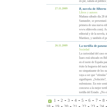
en pie, saluda al público
27.11.2009
B
, novela de Albert
Libros y autores
Mañana sábado día 28 de n
Santander, se presentará 
primera de una nueva ed
www.eldesvelo.com). Ade
editorial y de la novela,
Martínez, y también el p
26.11.2009
La tortilla de patata
Sociedad
La curiosidad del caso es
Ízaro está ubicado en Bi
en el norte de España pa
éxito la hoguera del naci
no simpatizante de los na
vaya a ser que “ofendas” 
signifiquen. ¿Solución?,
eufemismo. En este senti
concurso a la mejor torti
tortilla del Estado. ¿No e
-
-
-
-
-
-
-
1
2
3
4
5
6
7
8
-
-
-
-
-
-
18
19
20
21
22
23
24