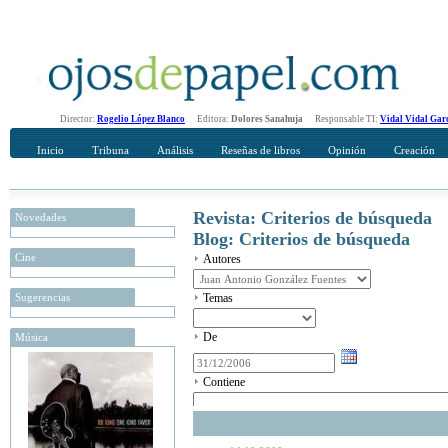
Director:
Rogelio López Blanco
Editora:
Dolores Sanahuja
Responsable TI:
Vidal Vidal Gar
Inicio
Tribuna
Análisis
Reseñas de libros
Opinión
Creación
Revista: Criterios de búsqueda
Novedades
Blog: Criterios de búsqueda
Cine
Autores
Sugerencias
Temas
De
Música
Contiene