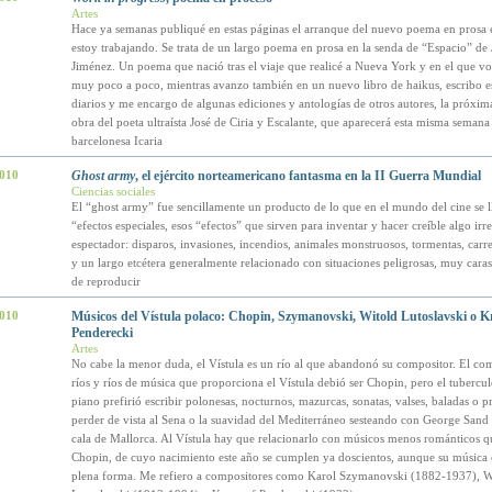
Artes
Hace ya semanas publiqué en estas páginas el arranque del nuevo poema en prosa 
estoy trabajando. Se trata de un largo poema en prosa en la senda de “Espacio” d
Jiménez. Un poema que nació tras el viaje que realicé a Nueva York y en el que vo
muy poco a poco, mientras avanzo también en un nuevo libro de haikus, escribo es
diarios y me encargo de algunas ediciones y antologías de otros autores, la próxim
obra del poeta ultraísta José de Ciria y Escalante, que aparecerá esta misma semana 
barcelonesa Icaria
2010
Ghost army
, el ejército norteamericano fantasma en la II Guerra Mundial
Ciencias sociales
El “ghost army” fue sencillamente un producto de lo que en el mundo del cine se 
“efectos especiales, esos “efectos” que sirven para inventar y hacer creíble algo irre
espectador: disparos, invasiones, incendios, animales monstruosos, tormentas, carr
y un largo etcétera generalmente relacionado con situaciones peligrosas, muy caras
de reproducir
2010
Músicos del Vístula polaco: Chopin, Szymanovski, Witold Lutoslavski o K
Penderecki
Artes
No cabe la menor duda, el Vístula es un río al que abandonó su compositor. El com
ríos y ríos de música que proporciona el Vístula debió ser Chopin, pero el tubercu
piano prefirió escribir polonesas, nocturnos, mazurcas, sonatas, valses, baladas o pr
perder de vista al Sena o la suavidad del Mediterráneo sesteando con George Sand
cala de Mallorca. Al Vístula hay que relacionarlo con músicos menos románticos q
Chopin, de cuyo nacimiento este año se cumplen ya doscientos, aunque su música 
plena forma. Me refiero a compositores como Karol Szymanovski (1882-1937), W