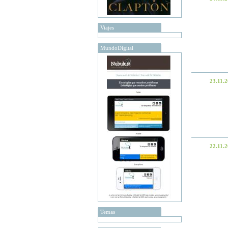
Viajes
MundoDigital
23.11.
22.11.
Temas