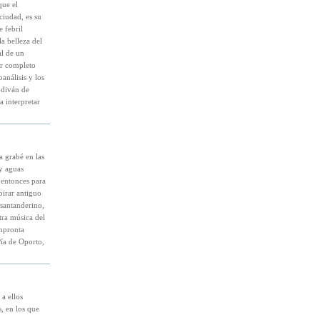
que el
ciudad, es su
e febril
a belleza del
al de un
or completo
análisis y los
 diván de
a interpretar
a grabé en las
y aguas
l entonces para
pirar antiguo
 santanderino,
tra música del
mpronta
Pía de Oporto,
a ellos
, en los que