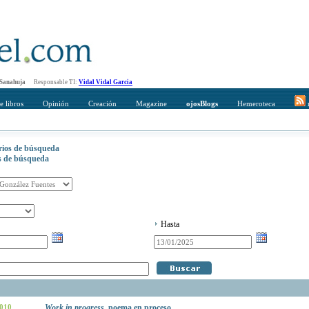
 Sanahuja
Responsable TI:
Vidal Vidal Garcia
e libros
Opinión
Creación
Magazine
ojosBlogs
Hemeroteca
r
erios de búsqueda
os de búsqueda
Hasta
2010
Work in progress
, poema en proceso