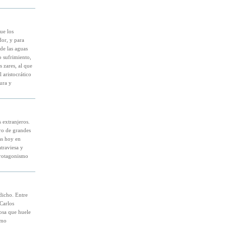
ue los
dor, y para
de las aguas
o sufrimiento,
 zares, al que
 aristocrático
ura y
 extranjeros.
ro de grandes
ras hoy en
traviesa y
protagonismo
dicho. Entre
 Carlos
osa que huele
imo