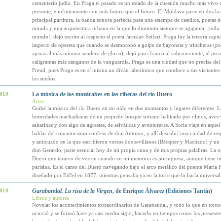
cementerio judío. En Praga el pasado es un estado de la cuestión mucho más vivo 
presente, e infinitamente con más futuro que el futuro. El Moldava parte en dos la 
principal partitura, la banda sonora perfecta para una estampa de castillos, poetas d
mirada y una arquitectura urbana en la que lo diminuto siempre se agiganta: ¡toda l
mundo!, dejó escrito al respecto el poeta Jaroslav Seifert. Praga fue la tercera capit
imperio de opereta que cuando se desmoronó a golpe de bayoneta y trincheras (p
ajenas al más mínima sendero de gloria), dejó paso franco al subconsciente, al psico
caligramas más zánganos de la vanguardia. Praga es una ciudad que no precisa del
Freud, pues Praga es en sí misma un diván laberíntico que conduce a sus visitantes 
los sueños
2010
La música de los mozárabes en las riberas del río Duero
Artes
Grabé la música del río Duero en mi oído en dos momentos y lugares diferentes. L
humedades machadianas de un pequeño bosque soriano habitado por olmos, aves 
saltarinas y con algo de agrestes, de selváticas y aventureras. A Soria viajé en aque
hablar del romanticismo confeso de don Antonio, y allí descubrí una ciudad de res
y anticuado en la que escribieron versos dos sevillanos (Bécquer y Machado) y un
don Gerardo, parte esencial hoy de mi propia cuna y de mis propias palabras. La o
Duero que tarareo de vez en cuando en mi memoria es portuguesa, aunque tiene i
parisina. Es el canto del Duero navegando bajo el arco metálico del puente María 
diseñado por Eiffel en 1877, mientras pensaba ya en la torre que lo haría universal
2010
Garabandal. La risa de la Virgen
, de Enrique Álvarez (Ediciones Tantín)
Libros y autores
Novelar los acontecimientos extraordinarios de Garabandal, y todo lo que en torno 
ocurrió y se formó hace ya casi medio siglo; hacerlo en tiempos como los presentes