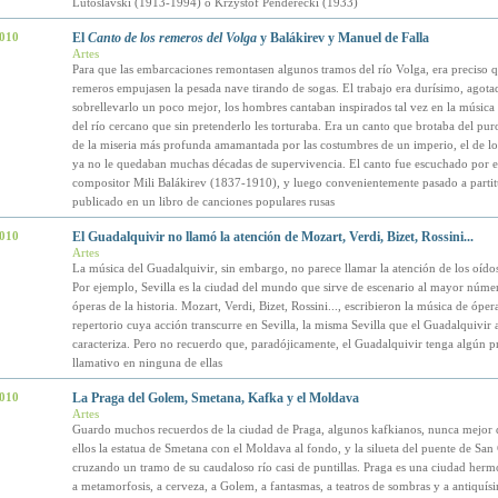
Lutoslavski (1913-1994) o Krzystof Penderecki (1933)
2010
El
Canto de los remeros del Volga
y Balákirev y Manuel de Falla
Artes
Para que las embarcaciones remontasen algunos tramos del río Volga, era preciso q
remeros empujasen la pesada nave tirando de sogas. El trabajo era durísimo, agota
sobrellevarlo un poco mejor, los hombres cantaban inspirados tal vez en la música 
del río cercano que sin pretenderlo les torturaba. Era un canto que brotaba del pur
de la miseria más profunda amamantada por las costumbres de un imperio, el de los
ya no le quedaban muchas décadas de supervivencia. El canto fue escuchado por el
compositor Mili Balákirev (1837-1910), y luego convenientemente pasado a partit
publicado en un libro de canciones populares rusas
2010
El Guadalquivir no llamó la atención de Mozart, Verdi, Bizet, Rossini...
Artes
La música del Guadalquivir, sin embargo, no parece llamar la atención de los oídos
Por ejemplo, Sevilla es la ciudad del mundo que sirve de escenario al mayor núme
óperas de la historia. Mozart, Verdi, Bizet, Rossini..., escribieron la música de ópe
repertorio cuya acción transcurre en Sevilla, la misma Sevilla que el Guadalquivir a
caracteriza. Pero no recuerdo que, paradójicamente, el Guadalquivir tenga algún 
llamativo en ninguna de ellas
2010
La Praga del Golem, Smetana, Kafka y el Moldava
Artes
Guardo muchos recuerdos de la ciudad de Praga, algunos kafkianos, nunca mejor 
ellos la estatua de Smetana con el Moldava al fondo, y la silueta del puente de San
cruzando un tramo de su caudaloso río casi de puntillas. Praga es una ciudad herm
a metamorfosis, a cerveza, a Golem, a fantasmas, a teatros de sombras y a antiquís