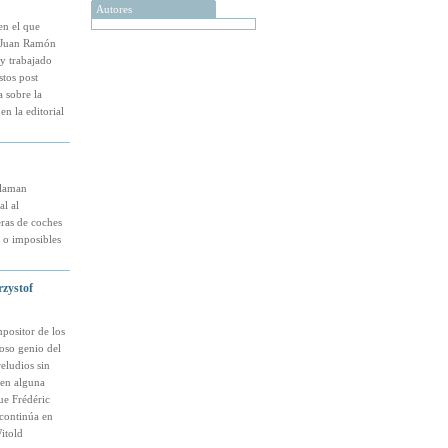
Autores
en el que
e Juan Ramón
y trabajado
tos post
a sobre la
en la editorial
llaman
al al
eras de coches
 o imposibles
rzystof
positor de los
loso genio del
eludios sin
 en alguna
ue Frédéric
continúa en
itold