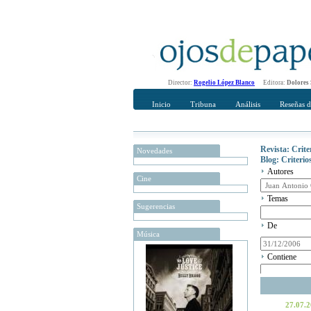
Director:
Rogelio López Blanco
Editora:
Dolores
Inicio
Tribuna
Análisis
Reseñas d
Revista: Crit
Novedades
Blog: Criteri
Autores
Cine
Temas
Sugerencias
De
Música
Contiene
27.07.