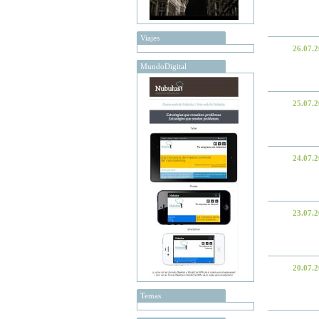
Viajes
26.07.
MundoDigital
25.07.
24.07.
23.07.
20.07.
Temas