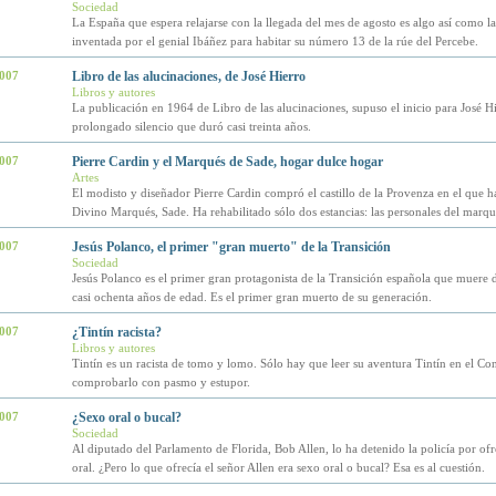
Sociedad
La España que espera relajarse con la llegada del mes de agosto es algo así como l
inventada por el genial Ibáñez para habitar su número 13 de la rúe del Percebe.
2007
Libro de las alucinaciones, de José Hierro
Libros y autores
La publicación en 1964 de Libro de las alucinaciones, supuso el inicio para José H
prolongado silencio que duró casi treinta años.
2007
Pierre Cardin y el Marqués de Sade, hogar dulce hogar
Artes
El modisto y diseñador Pierre Cardin compró el castillo de la Provenza en el que ha
Divino Marqués, Sade. Ha rehabilitado sólo dos estancias: las personales del marqu
2007
Jesús Polanco, el primer "gran muerto" de la Transición
Sociedad
Jesús Polanco es el primer gran protagonista de la Transición española que muere d
casi ochenta años de edad. Es el primer gran muerto de su generación.
2007
¿Tintín racista?
Libros y autores
Tintín es un racista de tomo y lomo. Sólo hay que leer su aventura Tintín en el Co
comprobarlo con pasmo y estupor.
2007
¿Sexo oral o bucal?
Sociedad
Al diputado del Parlamento de Florida, Bob Allen, lo ha detenido la policía por of
oral. ¿Pero lo que ofrecía el señor Allen era sexo oral o bucal? Esa es al cuestión.