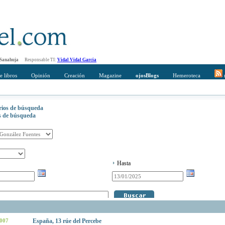
 Sanahuja
Responsable TI:
Vidal Vidal Garcia
e libros
Opinión
Creación
Magazine
ojosBlogs
Hemeroteca
r
erios de búsqueda
os de búsqueda
Hasta
2007
España, 13 rúe del Percebe