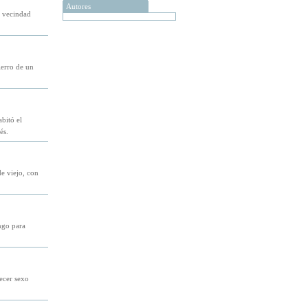
Autores
a vecindad
ierro de un
bitó el
és.
e viejo, con
ngo para
recer sexo