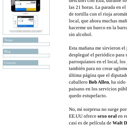
descubrí con Ella, durante l
las 21 horas. La parada en el
de tortilla con el rioja aromá
local, que ahora muchas mañ
hacerme un hueco en la barr
sin alcohol.
Temas
Esta mañana me sirvieron el
Blog
desplegué el periódico para
parroquianos en el local, los
Creación
también para no crear aglome
última página que el diputad
caballero
Bob Allen
, ha sido
paisano en los servicios púb
quedo estupefacto.
No, mi sorpresa no surge por
EE.UU ofrece
sexo oral
en re
casi es de película de
Walt D