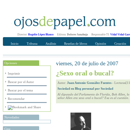
Director:
Rogelio López Blanco
Editora:
Dolores Sanahuja
Responsable TI:
Vidal Vidal Gar
Inicio
Tribuna
Análisis
Reseñas de libros
Opinión
Creación
viernes, 20 de julio de 2007
Opciones
Recomendar
Su nombre Completo
¿Sexo oral o bucal?
Imprimir
Buscar por el Autor
Autor:
Juan Antonio González Fuentes
-
Lecturas[1
Sociedad en Blog personal por Sociedad
Buscar por el tema
Al diputado del Parlamento de Florida, Bob Allen, lo h
señor Allen era sexo oral o bucal? Esa es al cuestión.
Recomendar
Novedades
Cine