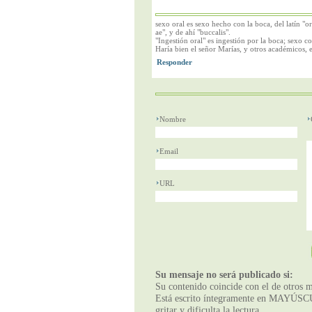
sexo oral es sexo hecho con la boca, del latín "or
ae", y de ahí "buccalis".
"Ingestión oral" es ingestión por la boca; sexo co
Haría bien el señor Marías, y otros académicos, 
Nombre
Email
URL
Su mensaje no será publicado si:
Su contenido coincide con el de otros m
Está escrito íntegramente en MAYÚSCUL
gritar y dificulta la lectura.